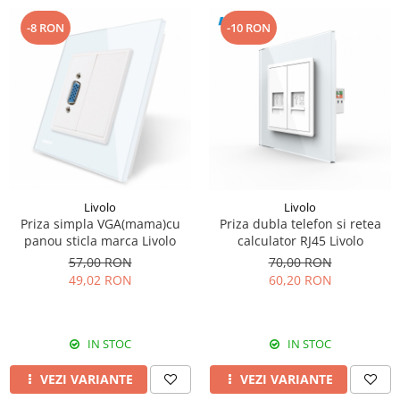
-8 RON
-10 RON
Livolo
Livolo
Priza simpla VGA(mama)cu
Priza dubla telefon si retea
panou sticla marca Livolo
calculator RJ45 Livolo
57,00 RON
70,00 RON
49,02 RON
60,20 RON
IN STOC
IN STOC
VEZI VARIANTE
VEZI VARIANTE