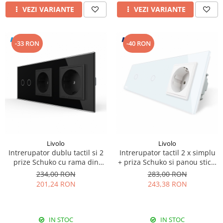
VEZI VARIANTE
VEZI VARIANTE
-33 RON
-40 RON
Livolo
Livolo
Intrerupator dublu tactil si 2
Intrerupator tactil 2 x simplu
prize Schuko cu rama din
+ priza Schuko si panou sticla
sticla Livolo
Livolo
234,00 RON
283,00 RON
201,24 RON
243,38 RON
IN STOC
IN STOC