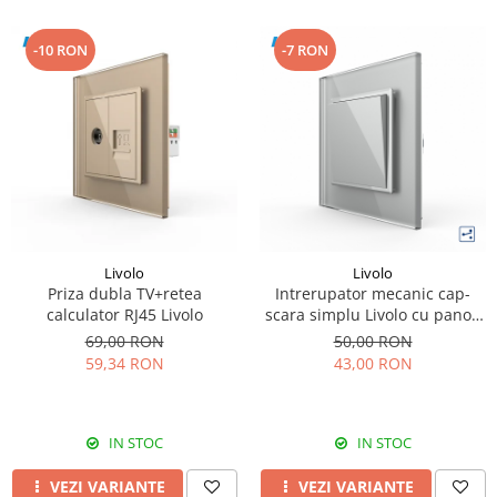
-10 RON
-7 RON
Livolo
Livolo
Priza dubla TV+retea
Intrerupator mecanic cap-
calculator RJ45 Livolo
scara simplu Livolo cu panou
din sticla model nou
69,00 RON
50,00 RON
59,34 RON
43,00 RON
IN STOC
IN STOC
VEZI VARIANTE
VEZI VARIANTE