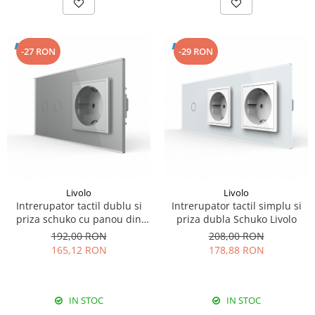
-27 RON
-29 RON
Livolo
Livolo
Intrerupator tactil dublu si
Intrerupator tactil simplu si
priza schuko cu panou din
priza dubla Schuko Livolo
sticla Livolo
192,00 RON
208,00 RON
165,12 RON
178,88 RON
IN STOC
IN STOC