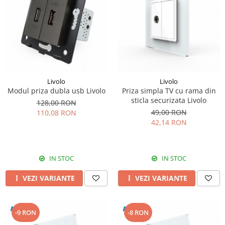
Livolo
Livolo
Modul priza dubla usb Livolo
Priza simpla TV cu rama din
sticla securizata Livolo
128,00 RON
49,00 RON
110,08 RON
42,14 RON
IN STOC
IN STOC
VEZI VARIANTE
VEZI VARIANTE
-9 RON
-8 RON