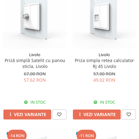
Livolo
Livolo
Priză simplă Satelit cu panou
Priza simpla retea calculator
sticla, Livolo
Rj 45 Livolo
67,00 RON
57,00 RON
57,62 RON
49,02 RON
IN STOC
IN STOC
VEZI VARIANTE
VEZI VARIANTE
-14 RON
-11 RON