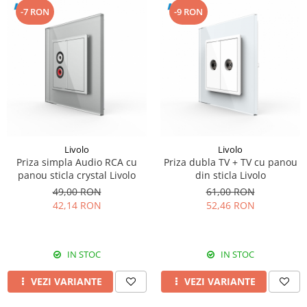
-7 RON
-9 RON
Livolo
Livolo
Priza simpla Audio RCA cu
Priza dubla TV + TV cu panou
panou sticla crystal Livolo
din sticla Livolo
49,00 RON
61,00 RON
42,14 RON
52,46 RON
IN STOC
IN STOC
VEZI VARIANTE
VEZI VARIANTE