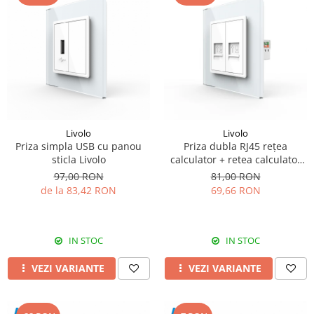
Livolo
Livolo
Priza simpla USB cu panou
Priza dubla RJ45 rețea
sticla Livolo
calculator + retea calculator
Livolo
97,00 RON
81,00 RON
de la 83,42 RON
69,66 RON
IN STOC
IN STOC
VEZI VARIANTE
VEZI VARIANTE