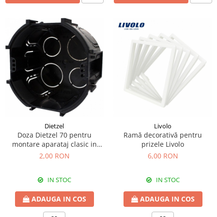
Dietzel
Livolo
Doza Dietzel 70 pentru
Ramă decorativă pentru
montare aparataj clasic in
prizele Livolo
zidarie
2,00 RON
6,00 RON
IN STOC
IN STOC
ADAUGA IN COS
ADAUGA IN COS