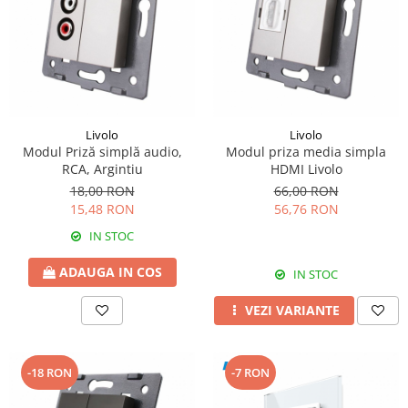
Livolo
Livolo
Modul Priză simplă audio,
Modul priza media simpla
RCA, Argintiu
HDMI Livolo
18,00 RON
66,00 RON
15,48 RON
56,76 RON
IN STOC
ADAUGA IN COS
IN STOC
VEZI VARIANTE
-18 RON
-7 RON