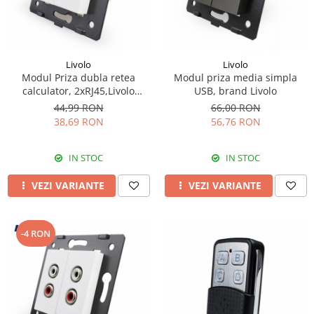
Livolo
Livolo
Modul Priza dubla retea
Modul priza media simpla
calculator, 2xRJ45,Livolo
USB, brand Livolo
diferite culori
44,99 RON
66,00 RON
38,69 RON
56,76 RON
IN STOC
IN STOC
VEZI VARIANTE
VEZI VARIANTE
-4 RON