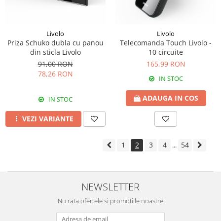
Livolo
Livolo
Priza Schuko dubla cu panou
Telecomanda Touch Livolo -
din sticla Livolo
10 circuite
91,00 RON
165,99 RON
78,26 RON
IN STOC
ADAUGA IN COS
IN STOC
VEZI VARIANTE
1
2
3
4
54
...
NEWSLETTER
Nu rata ofertele si promotiile noastre