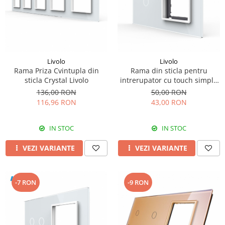
Livolo
Livolo
Rama Priza Cvintupla din
Rama din sticla pentru
sticla Crystal Livolo
intrerupator cu touch simplu
+ priza simpla Livolo
136,00 RON
50,00 RON
116,96 RON
43,00 RON
IN STOC
IN STOC
VEZI VARIANTE
VEZI VARIANTE
-7 RON
-9 RON