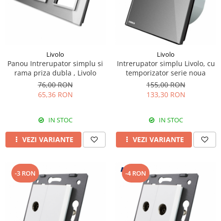
Livolo
Livolo
Panou Intrerupator simplu si
Intrerupator simplu Livolo, cu
rama priza dubla , Livolo
temporizator serie noua
76,00 RON
155,00 RON
65,36 RON
133,30 RON
IN STOC
IN STOC
VEZI VARIANTE
VEZI VARIANTE
-3 RON
-4 RON