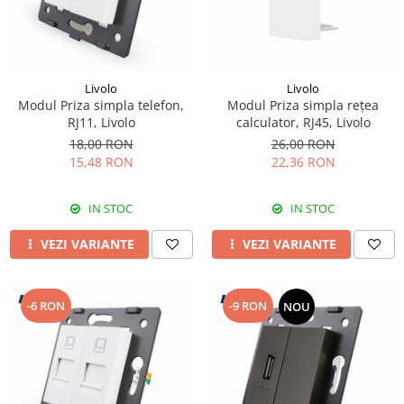
Livolo
Livolo
Modul Priza simpla telefon,
Modul Priza simpla rețea
RJ11, Livolo
calculator, RJ45, Livolo
18,00 RON
26,00 RON
15,48 RON
22,36 RON
IN STOC
IN STOC
VEZI VARIANTE
VEZI VARIANTE
-6 RON
-9 RON
NOU