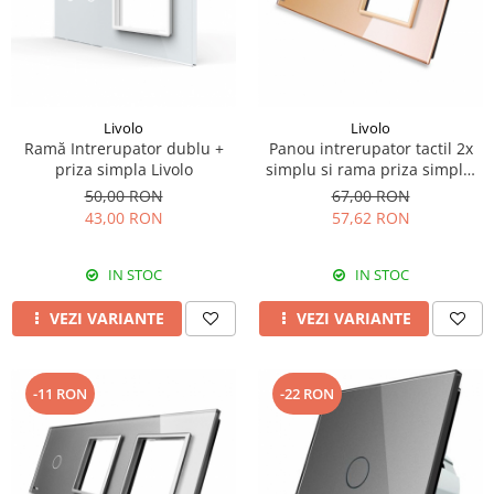
Livolo
Livolo
Ramă Intrerupator dublu +
Panou intrerupator tactil 2x
priza simpla Livolo
simplu si rama priza simpla,
Livolo
50,00 RON
67,00 RON
43,00 RON
57,62 RON
IN STOC
IN STOC
VEZI VARIANTE
VEZI VARIANTE
-11 RON
-22 RON