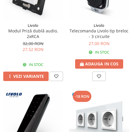
Livolo
Livolo
Modul Priză dublă audio,
Telecomanda Livolo tip breloc
2xRCA
- 3 circuite
32,00 RON
27,00 RON
27,52 RON
IN STOC
ADAUGA IN COS
IN STOC
VEZI VARIANTE
-18 RON