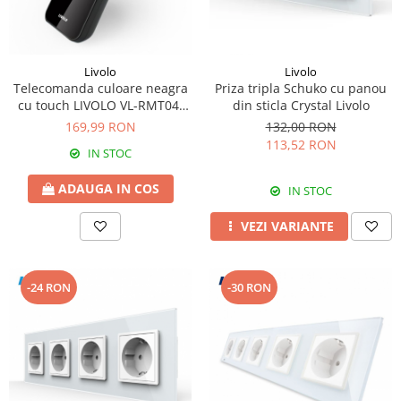
Livolo
Livolo
Telecomanda culoare neagra
Priza tripla Schuko cu panou
cu touch LIVOLO VL-RMT04,
din sticla Crystal Livolo
din sticla.
169,99 RON
132,00 RON
113,52 RON
IN STOC
ADAUGA IN COS
IN STOC
VEZI VARIANTE
-24 RON
-30 RON