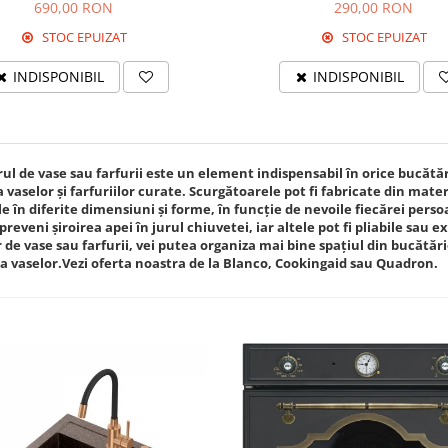
ABS
chiuvete bucatarie cu o singu
690,00 RON
290,00 RON
gaura 90mm Ø ventil 1
STOC EPUIZAT
STOC EPUIZAT
INDISPONIBIL
INDISPONIBIL
ul de vase sau farfurii este un element indispensabil în orice bucătă
 vaselor și farfuriilor curate. Scurgătoarele pot fi fabricate din materi
le în diferite dimensiuni și forme, în funcție de nevoile fiecărei pers
preveni șiroirea apei în jurul chiuvetei, iar altele pot fi pliabile sau
 de vase sau farfurii, vei putea organiza mai bine spațiul din bucătări
a vaselor.Vezi oferta noastra de la Blanco, Cookingaid sau Quadron.