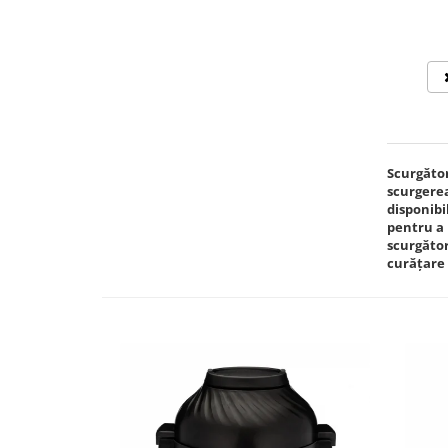
Scurgător
scurgerea
disponibi
pentru a 
scurgător
curățare 