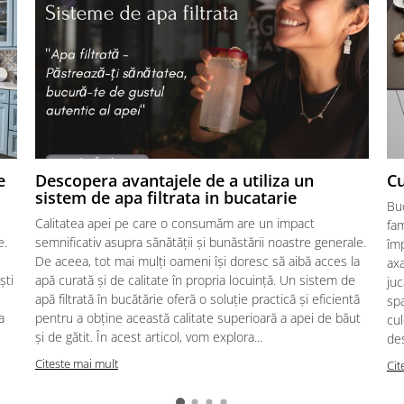
e
Descopera avantajele de a utiliza un
Cu
sistem de apa filtrata in bucatarie
Bu
Calitatea apei pe care o consumăm are un impact
fam
e.
semnificativ asupra sănătății și bunăstării noastre generale.
împ
De aceea, tot mai mulți oameni își doresc să aibă acces la
axa
ști
apă curată și de calitate în propria locuință. Un sistem de
juc
apă filtrată în bucătărie oferă o soluție practică și eficientă
spa
a
pentru a obține această calitate superioară a apei de băut
cul
și de gătit. În acest articol, vom explora...
des
Citeste mai mult
Cit