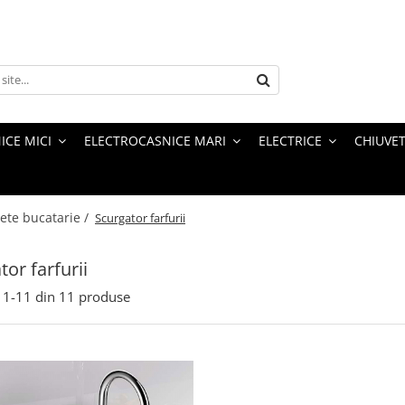
ICE MICI
ELECTROCASNICE MARI
ELECTRICE
CHIUVET
vete bucatarie /
Scurgator farfurii
tor farfurii
1-
11
din
11
produse