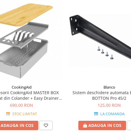
CookingAid
Blanco
esorii CookingAid MASTER BOX
Sistem deschidere automata
t din Colander + Easy Drainer +
BOTTON Pro 45/2
Tocator lemn
690,00 RON
125,00 RON
STOC LIMITAT
LA COMANDA
ADAUGA IN COS
ADAUGA IN COS