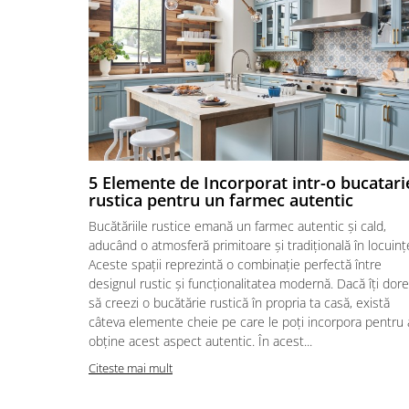
5 Elemente de Incorporat intr-o bucatari
rustica pentru un farmec autentic
Bucătăriile rustice emană un farmec autentic și cald,
aducând o atmosferă primitoare și tradițională în locuinț
Aceste spații reprezintă o combinație perfectă între
designul rustic și funcționalitatea modernă. Dacă îți dore
să creezi o bucătărie rustică în propria ta casă, există
câteva elemente cheie pe care le poți incorpora pentru 
obține acest aspect autentic. În acest...
Citeste mai mult