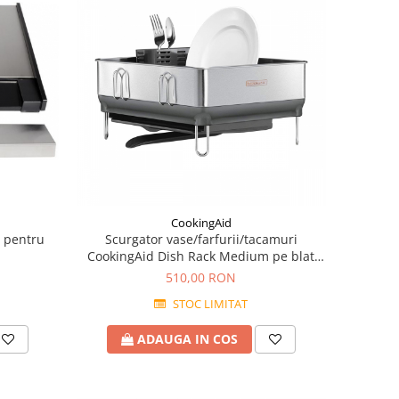
CookingAid
 pentru
Scurgator vase/farfurii/tacamuri
CookingAid Dish Rack Medium pe blat
langa chiuveta din inox si ABS
510,00 RON
STOC LIMITAT
ADAUGA IN COS