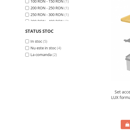
100 RON - 150 RON
(1)
200 RON - 250 RON
(1)
250 RON - 300 RON
(1)
300 RON - 400 RON
(3)
500 RON - 750 RON
(3)
STATUS STOC
Peste 1000 RON
(2)
In stoc
(5)
Nu este in stoc
(4)
La comanda
(2)
Set acc
LUX forma