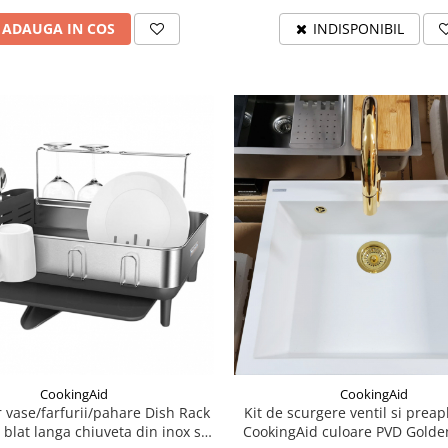
ADAUGA IN COS
INDISPONIBIL
CookingAid
CookingAid
 vase/farfurii/pahare Dish Rack
Kit de scurgere ventil si preap
 blat langa chiuveta din inox si
CookingAid culoare PVD Golde