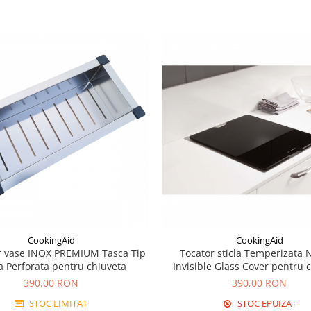
CookingAid
CookingAid
r vase INOX PREMIUM Tasca Tip
Tocator sticla Temperizata 
a Perforata pentru chiuveta
Invisible Glass Cover pentru 
CookingAid Invisible 40R si pe
390,00 RON
390,00 RON
chiuvete
STOC LIMITAT
STOC EPUIZAT