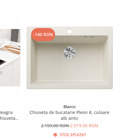
-140 RON
Blanco
Neagra
Chiuveta de bucatarie Pleon 8, culoare
chiuveta
alb antic
ntru alte
2.159,00 RON
2.019,00 RON
STOC EPUIZAT