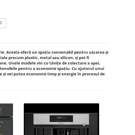
ra cuva Ø
14mm
rie. Acesta oferă un spațiu convenabil pentru uscarea și
ale precum plastic, metal sau silicon, și pot fi
oane. Unele modele vin cu tăvițe de colectare a apei,
 extensibile pentru a economisi spațiu. Cu ajutorul unui
e și vei putea economisi timp și energie în procesul de