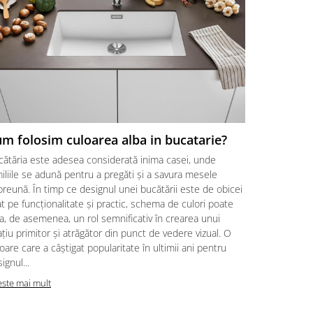
m folosim culoarea alba in bucatarie?
Tipuri de
filtrata
cătăria este adesea considerată inima casei, unde
Bateriile de 
iliile se adună pentru a pregăti și a savura mesele
populare pe
reună. În timp ce designul unei bucătării este de obicei
sănătate și 
t pe funcționalitate și practic, schema de culori poate
concepute pe
a, de asemenea, un rol semnificativ în crearea unui
robinet, ofer
țiu primitor și atrăgător din punct de vedere vizual. O
familia ta. E
oare care a câștigat popularitate în ultimii ani pentru
cu apă filtra
ignul...
accesibile,...
este mai mult
Citeste mai m