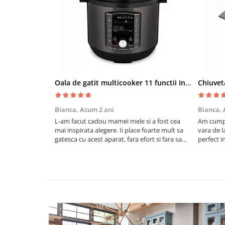
Oala de gatit multicooker 11 functii Instant Pot Pro Crisp 8 + Air Fryer 7.6 lt
Bianca,
Acum 2 ani
Bianca,
L-am facut cadou mamei mele si a fost cea
Am cumpa
mai inspirata alegere. Ii place foarte mult sa
vara de l
gatesca cu acest aparat, fara efort si fara sa
perfect i
trebuiasca sa tot invarta in cratita...ma
practic s
gandesc serios sa imi cumpar si eu!
cu drag !
Recomand mult !