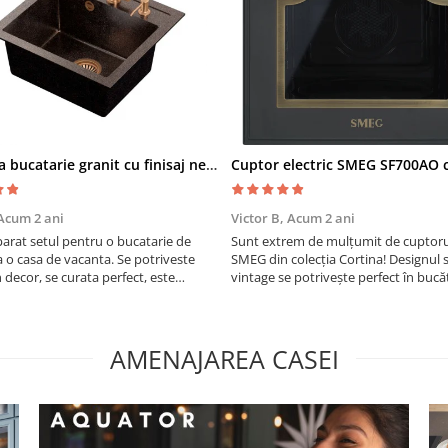
Chiuveta bucatarie granit cu finisaj negru perlat/cupru Steingran Art Copper cu dozator si baterie Quadron
Acum 2 ani
Victor B,
Acum 2 ani
rat setul pentru o bucatarie de
Sunt extrem de mulțumit de cuptorul
a o casa de vacanta. Se potriveste
SMEG din colecția Cortina! Designul 
n decor, se curata perfect, este
vintage se potrivește perfect în bucă
i util. Calitate foarte buna, recomand
mea, iar funcțiile variate de gătit fac
pregătirea meselor o plăcere.
AMENAJAREA CASEI