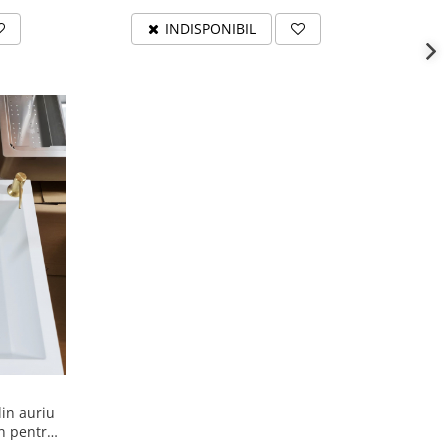
INDISPONIBIL
lin auriu
n pentru