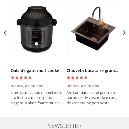
Oala de gatit multicooker 11 functii Instant Pot Pro Crisp 8 + Air Fryer 7.6 lt
Chiuveta bucatarie granit cu finisaj negru perlat/cupru Steingran Art Copper cu dozator si baterie Quadron
Bianca,
Acum 2 ani
Bianca,
Acum 2 ani
Vic
L-am facut cadou mamei mele
Am cumparat setul pentru o
Sun
si a fost cea mai inspirata
bucatarie de vara de la o casa
cup
alegere. Ii place foarte mult sa
de vacanta. Se potriveste
col
gatesca cu acest aparat, fara
perfect in decor, se curata
vin
efort si fara sa trebuiasca sa
perfect, este practic si util.
în b
tot invarta in cratita...ma
Calitate foarte buna,
vari
gandesc serios sa imi cumpar
recomand cu drag !
mes
NEWSLETTER
si eu! Recomand mult !