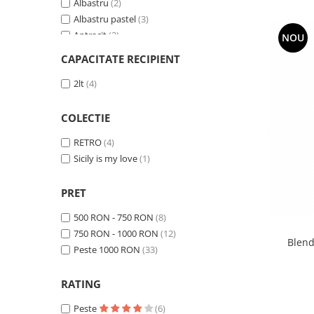
Albastru
(2)
Albastru pastel
(3)
Antracit
(2)
NOU
Argintiu
(1)
CAPACITATE RECIPIENT
Crem
(6)
Gri
2lt
(4)
(2)
Inox
(1)
Negru
(10)
COLECTIE
Rosu
(10)
RETRO
(4)
Roz
(2)
Sicily is my love
(1)
Verde
(2)
Verde pastel
(1)
PRET
pastel
(1)
500 RON - 750 RON
(8)
750 RON - 1000 RON
(12)
Blend
Peste 1000 RON
(33)
RATING
Peste
(6)