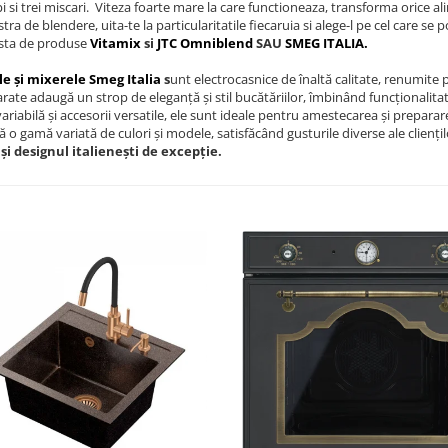
pi si trei miscari. Viteza foarte mare la care functioneaza, transforma orice a
ra de blendere, uita-te la particularitatile fiecaruia si alege-l pe cel care se
ta de produse
Vitamix
si
JTC Omniblend
SAU
SMEG ITALIA.
e și mixerele Smeg Italia
s
unt electrocasnice de înaltă calitate, renumite 
rate adaugă un strop de eleganță și stil bucătăriilor, îmbinând funcționalit
variabilă și accesorii versatile, ele sunt ideale pentru amestecarea și preparar
 o gamă variată de culori și modele, satisfăcând gusturile diverse ale cliențil
 și designul italienești de excepție.