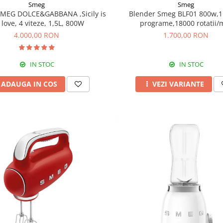
Smeg
Smeg
SMEG DOLCE&GABBANA ,Sicily is
Blender Smeg BLF01 800w,1.5
love, 4 viteze, 1,5L, 800W
programe,18000 rotatii/
4.000,00 RON
1.700,00 RON
IN STOC
IN STOC
ADAUGA IN COS
VEZI VARIANTE