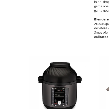
in doi tim
gama noast
gama noas
Blenderel
Aceste apa
de viteză 
Smeg oferă
calitatea