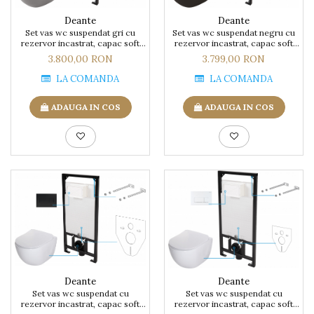
Prajitoare de paine
chiuvete
Sonerii electrice
Espressoare cafea
Deante
Deante
Rasnite de cafea
Accesorii chiuvete bucatarie
Construieste singur
Set vas wc suspendat gri cu
Set vas wc suspendat negru cu
Aparate de gatit-aragazuri
Roboti de bucatarie
rezervor incastrat, capac soft
rezervor incastrat, capac soft
Gratar protectie chiuveta
Module
close si clapeta,Deante Peonia
close si clapeta,Deante Peonia
3.800,00 RON
3.799,00 RON
Masina de spalat vase
Spumarea laptelui
Scurgator farfurii
Panouri si rame
LA COMANDA
LA COMANDA
Accesorii
Suporti burete
Tocatoare lemn si sticla
Seturi Electrocasnice
ADAUGA IN COS
ADAUGA IN COS
Sisteme de scurgere si cleme
Tavita scurgere vase/legume/fructe
Dispenser detergent
Deante
Deante
Set vas wc suspendat cu
Set vas wc suspendat cu
rezervor incastrat, capac soft
rezervor incastrat, capac soft