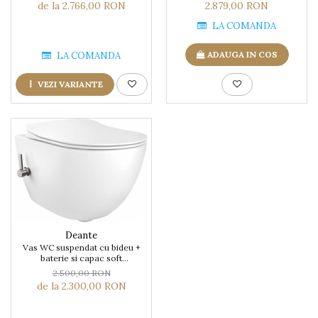
close si clapeta,Deante Peonia
close si clapeta,Deante Peonia
de la 2.766,00 RON
2.879,00 RON
LA COMANDA
ADAUGA IN COS
LA COMANDA
VEZI VARIANTE
Deante
Vas WC suspendat cu bideu +
baterie si capac soft
close,Deante Peonia
2.500,00 RON
de la 2.300,00 RON