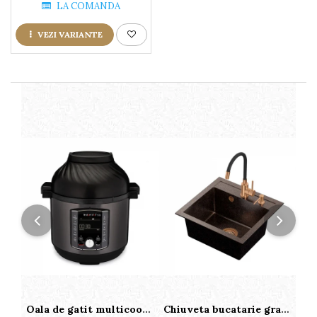
LA COMANDA
VEZI VARIANTE
Oala de gatit multicooker 11 functii Instant Pot Pro Crisp 8 + Air Fryer 7.6 lt
Chiuveta bucatarie granit cu finisaj negru perlat/cupru Steingran Art Copper cu dozator si baterie Quadron