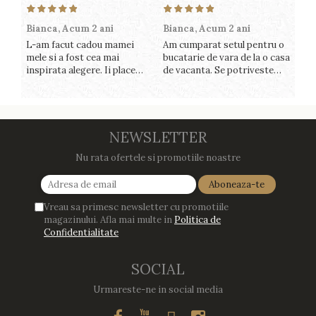
Bianca,
Acum 2 ani
Bianca,
Acum 2 ani
Vic
L-am facut cadou mamei
Am cumparat setul pentru o
Sun
mele si a fost cea mai
bucatarie de vara de la o casa
cup
inspirata alegere. Ii place
de vacanta. Se potriveste
col
foarte mult sa gatesca cu
perfect in decor, se curata
său
acest aparat, fara efort si
perfect, este practic si util.
per
fara sa trebuiasca sa tot
Calitate foarte buna,
func
invarta in cratita...ma
recomand cu drag !
pre
gandesc serios sa imi
plă
NEWSLETTER
cumpar si eu! Recomand mult
Nu rata ofertele si promotiile noastre
!
Vreau sa primesc newsletter cu promotiile
magazinului. Afla mai multe in
Politica de
Confidentialitate
SOCIAL
Urmareste-ne in social media