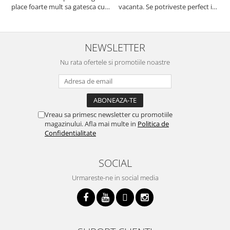
place foarte mult sa gatesca cu
vacanta. Se potriveste perfect in
c
acest aparat, fara efort si fara sa
decor, se curata perfect, este
v
trebuiasca sa tot invarta in
practic si util. Calitate foarte
b
cratita...ma gandesc serios sa imi
buna, recomand cu drag !
v
cumpar si eu! Recomand mult !
m
NEWSLETTER
Nu rata ofertele si promotiile noastre
Vreau sa primesc newsletter cu promotiile
magazinului. Afla mai multe in
Politica de
Confidentialitate
SOCIAL
Urmareste-ne in social media