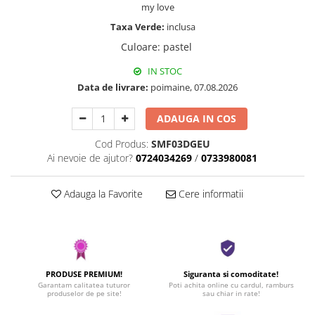
my love
Taxa Verde:
inclusa
Culoare
:
pastel
IN STOC
Data de livrare:
poimaine, 07.08.2026
ADAUGA IN COS
Cod Produs:
SMF03DGEU
Ai nevoie de ajutor?
0724034269
/
0733980081
Adauga la Favorite
Cere informatii
PRODUSE PREMIUM!
Siguranta si comoditate!
Garantam calitatea tuturor
Poti achita online cu cardul, ramburs
produselor de pe site!
sau chiar in rate!