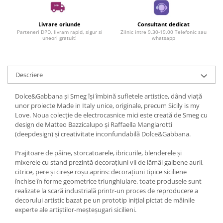
Livrare oriunde
Consultant dedicat
Parteneri DPD, livram rapid, sigur si
Zilnic intre 9.30-19.00 Telefonic sau
uneori gratuit!
whatsapp
Descriere
Dolce&Gabbana și Smeg își îmbină sufletele artistice, dând viață
unor proiecte Made in Italy unice, originale, precum Sicily is my
Love. Noua colecție de electrocasnice mici este creată de Smeg cu
design de Matteo Bazzicalupo și Raffaella Mangiarotti
(deepdesign) și creativitate inconfundabilă Dolce&Gabbana.
Prajitoare de pâine, storcatoarele, ibricurile, blenderele și
mixerele cu stand prezintă decorațiuni vii de lămâi galbene aurii,
citrice, pere și cireșe roșu aprins: decorațiuni tipice siciliene
închise în forme geometrice triunghiulare. toate produsele sunt
realizate la scară industrială printr-un proces de reproducere a
decorului artistic bazat pe un prototip inițial pictat de mâinile
experte ale artiștilor-meșteșugari sicilieni.