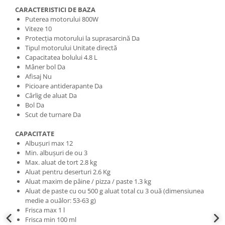
CARACTERISTICI DE BAZA
Puterea motorului 800W
Viteze 10
Protecția motorului la suprasarcină Da
Tipul motorului Unitate directă
Capacitatea bolului 4.8 L
Mâner bol Da
Afisaj Nu
Picioare antiderapante Da
Cârlig de aluat Da
Bol Da
Scut de turnare Da
CAPACITATE
Albușuri max 12
Min. albușuri de ou 3
Max. aluat de tort 2.8 kg
Aluat pentru deserturi 2.6 Kg
Aluat maxim de pâine / pizza / paste 1.3 kg
Aluat de paste cu ou 500 g aluat total cu 3 ouă (dimensiunea
medie a ouălor: 53-63 g)
Frisca max 1 l
Frisca min 100 ml