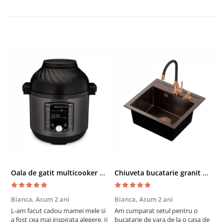
Oala de gatit multicooker 11 functii Instant Pot Pro Crisp 8 + Air Fryer 7.6 lt
Chiuveta bucatarie granit cu finisaj negru perlat/cupru Steingran Art Copper cu dozator si baterie Quadron
Bianca,
Acum 2 ani
Bianca,
Acum 2 ani
V
L-am facut cadou mamei mele si
Am cumparat setul pentru o
S
a fost cea mai inspirata alegere. Ii
bucatarie de vara de la o casa de
c