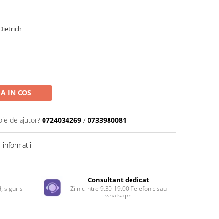
Dietrich
A IN COS
oie de ajutor?
0724034269
/
0733980081
informatii
e
Consultant dedicat
, sigur si
Zilnic intre 9.30-19.00 Telefonic sau
whatsapp