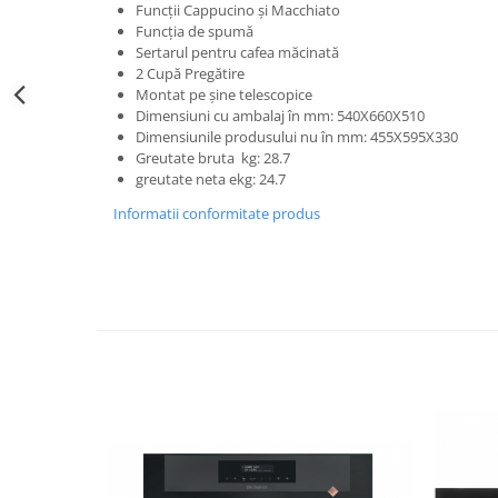
Funcții Cappucino și Macchiato
Funcția de spumă
Sertarul pentru cafea măcinată
2 Cupă Pregătire
Montat pe șine telescopice
Dimensiuni cu ambalaj în mm: 540X660X510
Dimensiunile produsului nu în mm: 455X595X330
Greutate bruta kg: 28.7
greutate neta ekg: 24.7
Informatii conformitate produs