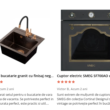
Chiuveta bucatarie granit cu finisaj negru perlat/cupru Steingran Art Copper cu dozator si baterie Quadron
cum 2 ani
Victor B,
Acum 2 ani
at setul pentru o bucatarie de vara
Sunt extrem de mulțumit de cuptorul
sa de vacanta. Se potriveste perfect in
SMEG din colecția Cortina! Designul 
urata perfect, este practic si util.
vintage se potrivește perfect în bucă
oarte buna, recomand cu drag !
iar funcțiile variate de gătit fac pregă