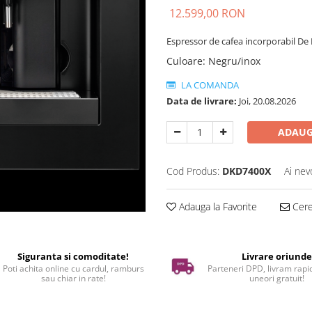
12.599,00 RON
Espressor de cafea incorporabil De 
Culoare
:
Negru/inox
LA COMANDA
Data de livrare:
Joi, 20.08.2026
ADAUG
Cod Produs:
DKD7400X
Ai nev
Adauga la Favorite
Cere 
Siguranta si comoditate!
Livrare oriund
Poti achita online cu cardul, ramburs
Parteneri DPD, livram rapid
sau chiar in rate!
uneori gratuit!