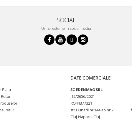
meselor o plăcere.
SOCIAL
Urmareste-ne in social media
DATE COMERCIALE
 Plata
SC EDENMAG SRL
e Retur
J12/2656/2021
Produselor
RO44377321
de Retur
str Dunarii nr 144 ap nr 2
Cluj-Napoca, Cluj