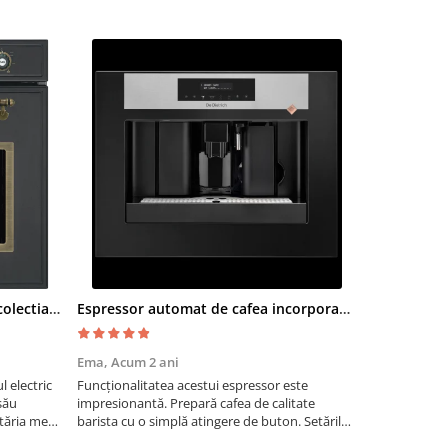
Cuptor electric SMEG SF700AO colectia Cortina
Espressor automat de cafea incorporabil De Dietrich Platinum
Moara cere
Ema,
Acum 2 ani
Paul G,
Acum
 electric
Funcționalitatea acestui espressor este
Recomand moa
său
impresionantă. Prepară cafea de calitate
are nevoie de
tăria mea,
barista cu o simplă atingere de buton. Setările
măcinarea cer
tirea
sunt ușor de personalizat, permițând ajustarea
fie pentru ac