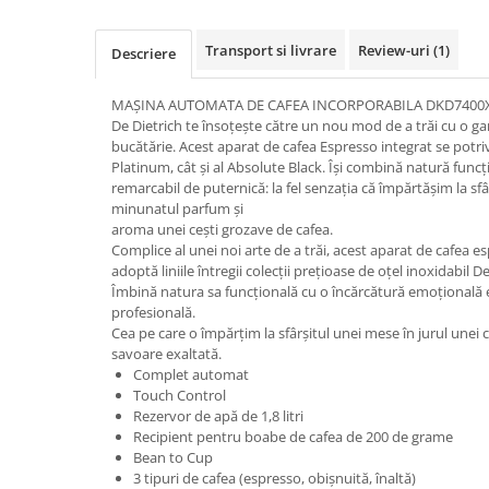
Transport si livrare
Review-uri
(1)
Descriere
MAȘINA AUTOMATA DE CAFEA INCORPORABILA DKD7400
De Dietrich te însoțește către un nou mod de a trăi cu o g
bucătărie. Acest aparat de cafea Espresso integrat se potriv
Platinum, cât și al Absolute Black. Își combină natură func
remarcabil de puternică: la fel senzația că împărtășim la sf
minunatul parfum și
aroma unei cești grozave de cafea.
Complice al unei noi arte de a trăi, acest aparat de cafea 
adoptă liniile întregii colecții prețioase de oțel inoxidabil De
Îmbină natura sa funcțională cu o încărcătură emoțională e
profesională.
Cea pe care o împărțim la sfârșitul unei mese în jurul unei 
savoare exaltată.
Complet automat
Touch Control
Rezervor de apă de 1,8 litri
Recipient pentru boabe de cafea de 200 de grame
Bean to Cup
3 tipuri de cafea (espresso, obișnuită, înaltă)