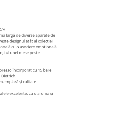
X/A
amă largă de diverse aparate de
ește designul atât al colecției
ţională cu o asociere emoţională
ârșitul unei mese peste
espresso încorporat cu 15 bare
 Dietrich.
xemplară și calitate
cafele excelente, cu o aromă și