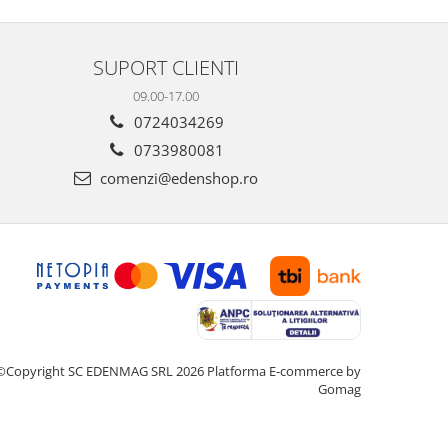
intensității, temperaturii și cantității de cafea
dimensiuni. E
pentru a sa...
gospodărie!
SUPORT CLIENTI
09.00-17.00
0724034269
0733980081
comenzi@edenshop.ro
©Copyright SC EDENMAG SRL 2026
Platforma E-commerce by
Gomag