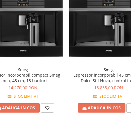
Smeg
Smeg
sor incorporabil compact Smeg
Espressor incorporabil 45 c
Linea, 45 cm, 13 bauturi
Dolce Stil Novo, control ta
14.270,00 RON
15.835,00 RON
STOC LIMITAT
STOC LIMITAT
ADAUGA IN COS
ADAUGA IN COS