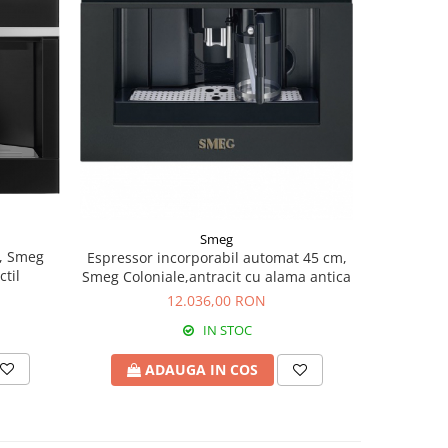
Smeg
m, Smeg
Espressor incorporabil automat 45 cm,
ctil
Smeg Coloniale,antracit cu alama antica
12.036,00 RON
IN STOC
ADAUGA IN COS