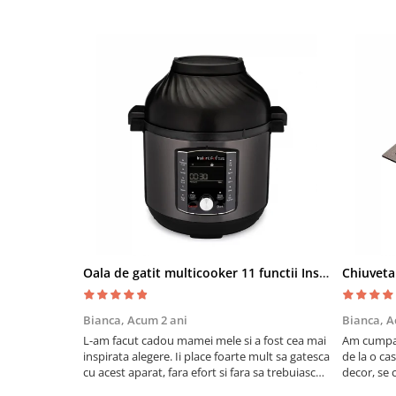
Oala de gatit multicooker 11 functii Instant Pot Pro Crisp 8 + Air Fryer 7.6 lt
Bianca,
Acum 2 ani
Bianca,
A
L-am facut cadou mamei mele si a fost cea mai
Am cumpar
inspirata alegere. Ii place foarte mult sa gatesca
de la o ca
cu acest aparat, fara efort si fara sa trebuiasca
decor, se c
sa tot invarta in cratita...ma gandesc serios sa
Calitate f