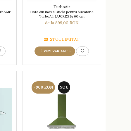
TurboAir
urboAir
Hota din inox si sticla pentru bucatarie
TurboAir LUCREZIA 60 cm
de la 899,00 RON
STOC LIMITAT
VEZI VARIANTE
-900 RON
NOU