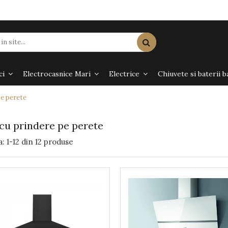
ci
Electrocasnice Mari
Electrice
Chiuvete si baterii b
pe perete
cu prindere pe perete
a:
1-
12
din
12
produse