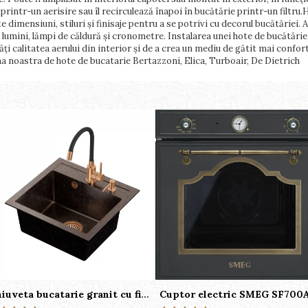
printr-un aerisire sau îl recirculează înapoi în bucătărie printr-un filtru
te dimensiuni, stiluri și finisaje pentru a se potrivi cu decorul bucătăriei
i lumini, lămpi de căldură și cronometre. Instalarea unei hote de bucătărie
i calitatea aerului din interior și de a crea un mediu de gătit mai confort
a noastra de hote de bucatarie Bertazzoni, Elica, Turboair, De Dietrich
Chiuveta bucatarie granit cu finisaj negru perlat/cupru Steingran Art Copper cu dozator si baterie Quadron