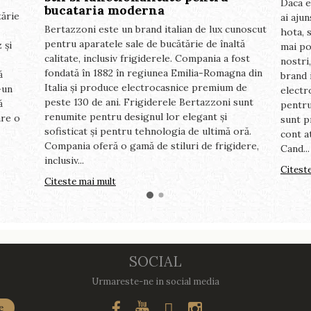
Daca e
bucataria moderna
tărie
ai aju
Bertazzoni este un brand italian de lux cunoscut
hota, 
pentru aparatele sale de bucătărie de înaltă
 și
mai po
calitate, inclusiv frigiderele. Compania a fost
nostri
fondată în 1882 în regiunea Emilia-Romagna din
ă
brand 
Italia și produce electrocasnice premium de
-un
electr
peste 130 de ani. Frigiderele Bertazzoni sunt
ă
pentru
renumite pentru designul lor elegant și
are o
sunt p
sofisticat și pentru tehnologia de ultimă oră.
cont a
Compania oferă o gamă de stiluri de frigidere,
Cand...
inclusiv...
Citest
Citeste mai mult
SOCIAL
Urmareste-ne in social media