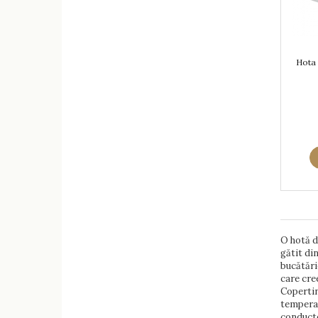
Hota 
O hotă d
gătit di
bucătări
care cree
Copertina
temperat
conducte