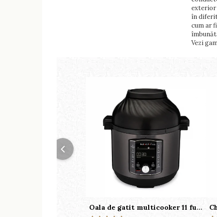
exterior 
în diferi
cum ar f
îmbunătăț
Vezi gam
Oala de gatit multicooker 11 functii Instant Pot Pro Crisp 8 + Air Fryer 7.6 lt