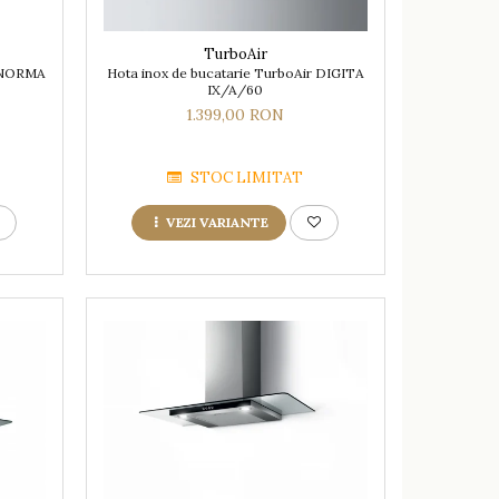
TurboAir
a NORMA
Hota inox de bucatarie TurboAir DIGITA
IX/A/60
1.399,00 RON
STOC LIMITAT
VEZI VARIANTE