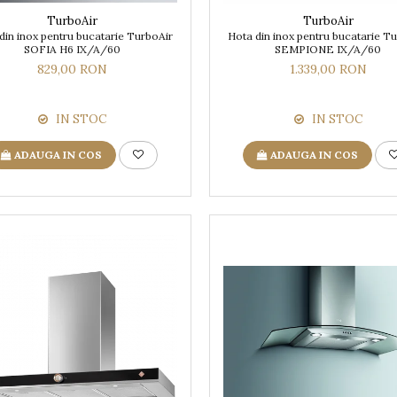
TurboAir
TurboAir
din inox pentru bucatarie TurboAir
Hota din inox pentru bucatarie T
SOFIA H6 IX/A/60
SEMPIONE IX/A/60
829,00 RON
1.339,00 RON
IN STOC
IN STOC
ADAUGA IN COS
ADAUGA IN COS