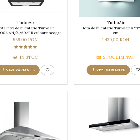
TurboAir
TurboAir
ota inox de bucatarie Turboair
Hota de bucatarie Turboair KY
OSA AN/A/60/PB culoare neagra
cm
559,00 RON
1.439,00 RON
IN STOC
STOC LIMITAT
VEZI VARIANTE
VEZI VARIANTE