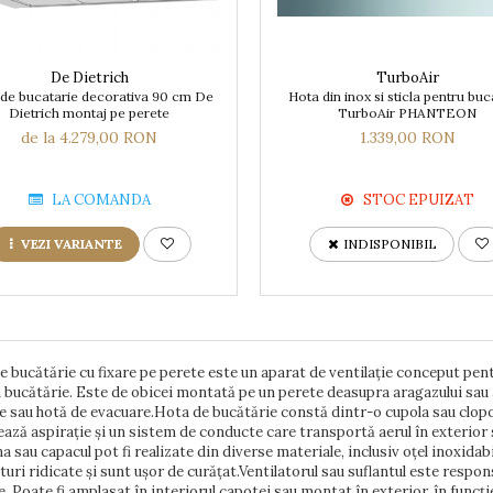
De Dietrich
TurboAir
de bucatarie decorativa 90 cm De
Hota din inox si sticla pentru buc
Dietrich montaj pe perete
TurboAir PHANTEON
de la 4.279,00 RON
1.339,00 RON
LA COMANDA
STOC EPUIZAT
VEZI VARIANTE
INDISPONIBIL
e bucătărie cu fixare pe perete este un aparat de ventilație conceput pentr
n bucătărie. Este de obicei montată pe un perete deasupra aragazului sau 
e sau hotă de evacuare.Hota de bucătărie constă dintr-o cupola sau clopot
ază aspirație și un sistem de conducte care transportă aerul în exterior sau
 sau capacul pot fi realizate din diverse materiale, inclusiv oțel inoxidabil
uri ridicate și sunt ușor de curățat.Ventilatorul sau suflantul este respon
. Poate fi amplasat în interiorul capotei sau montat în exterior, în funcț