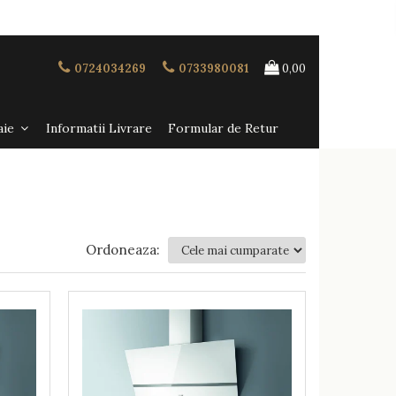
0724034269
0733980081
0,00
aie
Informatii Livrare
Formular de Retur
Ordoneaza: