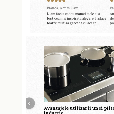
Bianca,
Acum 2 ani
Bi
L-am facut cadou mamei mele si a
Am
fost cea mai inspirata alegere. Ii place
de
foarte mult sa gatesca cu acest
po
aparat, fara efort si fara sa
pe
trebuiasca sa tot invarta in
fo
cratita...ma gandesc serios sa imi
cumpar si eu! Recomand mult !
Avantajele utilizarii unei plit
inductie