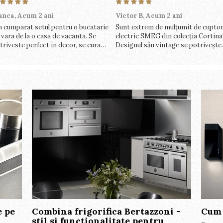
anca,
Acum 2 ani
Victor B,
Acum 2 ani
 cumparat setul pentru o bucatarie
Sunt extrem de mulțumit de cuptor
 vara de la o casa de vacanta. Se
electric SMEG din colecția Cortina
triveste perfect in decor, se curata
Designul său vintage se potrivește
rfect, este practic si util. Calitate
perfect în bucătăria mea, iar funcți
arte buna, recomand cu drag !
variate de gătit fac pregătirea
meselor o plăcere.
e pe
Combina frigorifica Bertazzoni -
Cum 
stil si functionalitate pentru