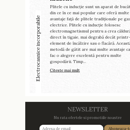
Plitele cu inducție sunt un aparat de bucă
din ce în ce mai popular care oferă multe
Electrocasnice incorporabile
avantaje față de plitele tradiționale pe gaz
electrice. Plitele cu inducție folosesc
electromagnetismul pentru a crea căldur
direct în tigaie, mai degrabă decât printr
element de încălzire sau o flacără. Aceast
metodă de gătit are mai multe avantaje c
fac o alegere excelentă pentru multe
gospodării. Timp...
Citeste mai mult
NEWSLETTER
Nu rata ofertele si promotiile noastre