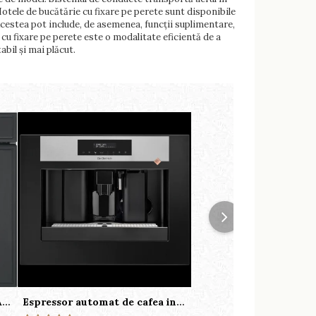
.Hotele de bucătărie cu fixare pe perete sunt disponibile
. Acestea pot include, de asemenea, funcții suplimentare,
 cu fixare pe perete este o modalitate eficientă de a
abil și mai plăcut.
Cuptor electric SMEG SF700AO colectia Cortina
Espressor automat de cafea incorporabil De Dietrich Platinum
Moara cereale KoMo Fi