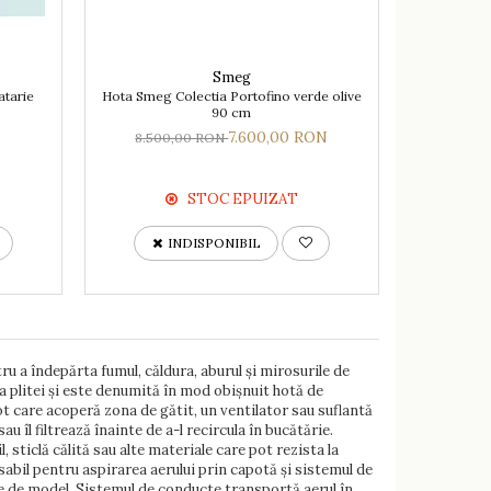
Smeg
atarie
Hota Smeg Colectia Portofino verde olive
90 cm
7.600,00 RON
8.500,00 RON
STOC EPUIZAT
INDISPONIBIL
u a îndepărta fumul, căldura, aburul și mirosurile de
a plitei și este denumită în mod obișnuit hotă de
 care acoperă zona de gătit, un ventilator sau suflantă
 îl filtrează înainte de a-l recircula în bucătărie.
, sticlă călită sau alte materiale care pot rezista la
sabil pentru aspirarea aerului prin capotă și sistemul de
ie de model. Sistemul de conducte transportă aerul în