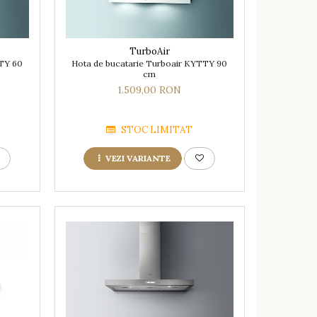
TurboAir
TTY 60
Hota de bucatarie Turboair KYTTY 90
cm
1.509,00 RON
STOC LIMITAT
VEZI VARIANTE