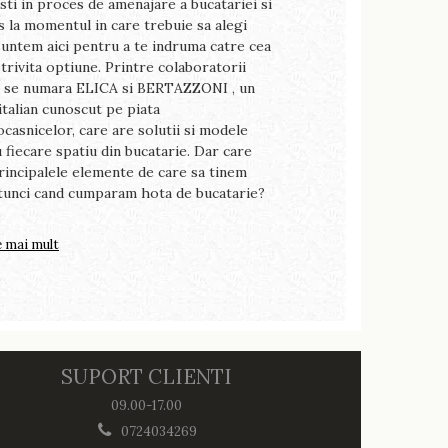
sti in proces de amenajare a bucatariei si
Puterea de aer necesa
ns la momentul in care trebuie sa alegi
de mărimea bucătăriei ș
suntem aici pentru a te indruma catre cea
de aer corect pentru bu
trivita optiune. Printre colaboratorii
poate fi ușor de clacula
, se numara ELICA si BERTAZZONI , un
volumul bucătăriei cu ze
italian cunoscut pe piata
de aer ideal pentru ca
ocasnicelor, care are solutii si modele
exemplu, pentru o buc
 fiecare spatiu din bucatarie. Dar care
înălțime de 2,7m: (3 x 4 
rincipalele elemente de care sa tinem
caz, orice hota Turboair
tunci cand cumparam hota de bucatarie?
Citeste mai mult
e mai mult
SUPORT CLIENTI
09.00-17.00
0724034269