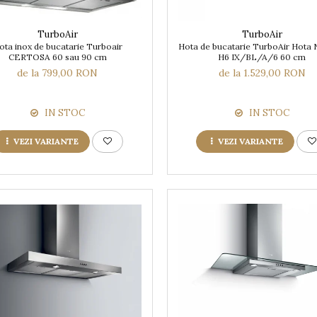
TurboAir
TurboAir
ota inox de bucatarie Turboair
Hota de bucatarie TurboAir Hot
CERTOSA 60 sau 90 cm
H6 IX/BL/A/6 60 cm
de la 799,00 RON
de la 1.529,00 RON
IN STOC
IN STOC
VEZI VARIANTE
VEZI VARIANTE