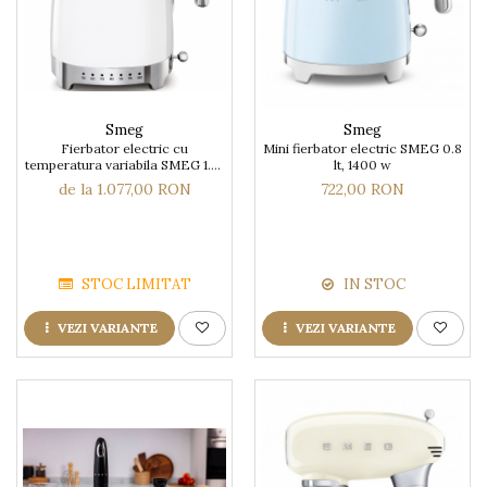
Smeg
Smeg
Fierbator electric cu
Mini fierbator electric SMEG 0.8
temperatura variabila SMEG 1.7 l
lt, 1400 w
(7 cani)
de la 1.077,00 RON
722,00 RON
STOC LIMITAT
IN STOC
VEZI VARIANTE
VEZI VARIANTE