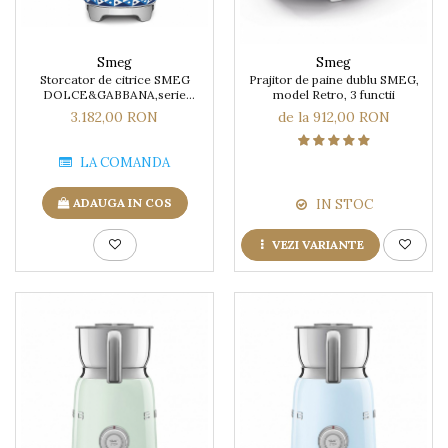
Smeg
Smeg
Storcator de citrice SMEG
Prajitor de paine dublu SMEG,
DOLCE&GABBANA,serie
model Retro, 3 functii
limitata Blu Mediterraneo
3.182,00 RON
de la 912,00 RON
LA COMANDA
ADAUGA IN COS
IN STOC
VEZI VARIANTE