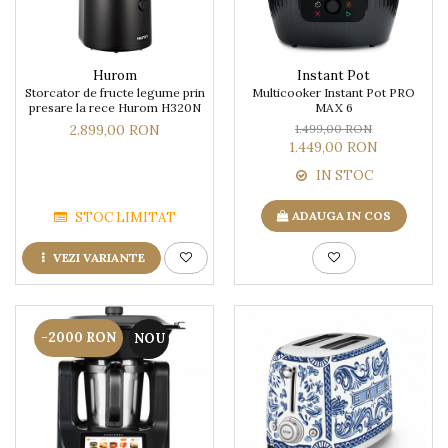
Hurom
Instant Pot
Storcator de fructe legume prin
Multicooker Instant Pot PRO
presare la rece Hurom H320N
MAX 6
2.899,00 RON
1.499,00 RON
1.449,00 RON
IN STOC
ADAUGA IN COS
STOC LIMITAT
VEZI VARIANTE
-2000 RON
NOU