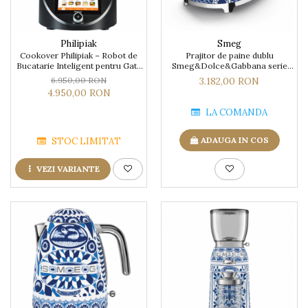
Philipiak
Smeg
Cookover Philipiak – Robot de
Prajitor de paine dublu
Bucatarie Inteligent pentru Gatit
Smeg&Dolce&Gabbana serie
Rapid și Sanatos
limitata Blu Mediterraneo
6.950,00 RON
3.182,00 RON
4.950,00 RON
LA COMANDA
ADAUGA IN COS
STOC LIMITAT
VEZI VARIANTE