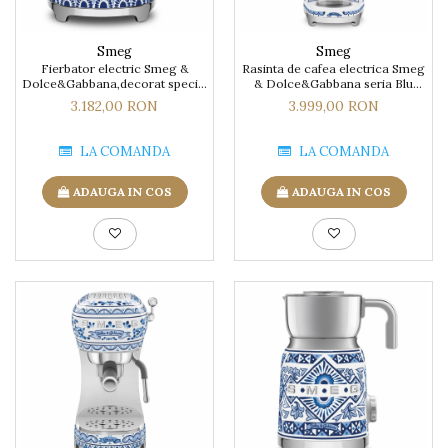
Smeg
Smeg
Fierbator electric Smeg &
Rasinta de cafea electrica Smeg
Dolce&Gabbana,decorat special
& Dolce&Gabbana seria Blu
Blu Mediterraneo
Mediterraneo
3.182,00 RON
3.999,00 RON
LA COMANDA
LA COMANDA
ADAUGA IN COS
ADAUGA IN COS