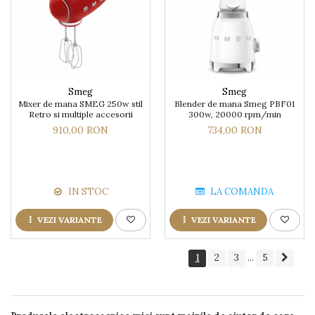
Smeg
Smeg
Mixer de mana SMEG 250w stil
Blender de mana Smeg PBF01
Retro si multiple accesorii
300w, 20000 rpm/min
910,00 RON
734,00 RON
IN STOC
LA COMANDA
VEZI VARIANTE
VEZI VARIANTE
1
2
3
5
...