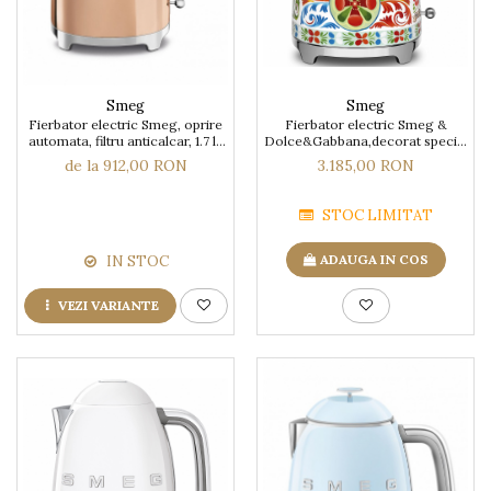
Smeg
Smeg
Fierbator electric Smeg, oprire
Fierbator electric Smeg &
automata, filtru anticalcar, 1.7 lt,
Dolce&Gabbana,decorat special
2400w,
Sicily Is my love
de la 912,00 RON
3.185,00 RON
STOC LIMITAT
ADAUGA IN COS
IN STOC
VEZI VARIANTE