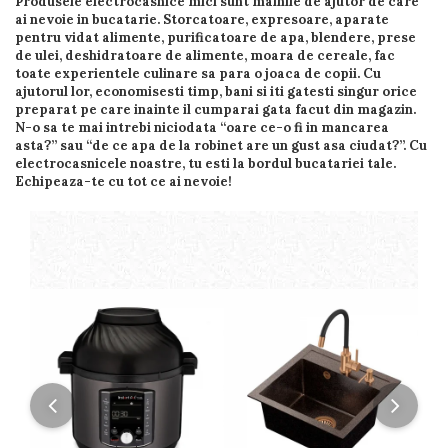
Produsele electrocasnice mici sunt mainile de ajutor de care
ai nevoie in bucatarie. Storcatoare, expresoare, aparate
pentru vidat alimente, purificatoare de apa, blendere, prese
de ulei, deshidratoare de alimente, moara de cereale, fac
toate experientele culinare sa para o joaca de copii. Cu
ajutorul lor, economisesti timp, bani si iti gatesti singur orice
preparat pe care inainte il cumparai gata facut din magazin.
N-o sa te mai intrebi niciodata “oare ce-o fi in mancarea
asta?” sau “de ce apa de la robinet are un gust asa ciudat?”. Cu
electrocasnicele noastre, tu esti la bordul bucatariei tale.
Echipeaza-te cu tot ce ai nevoie!