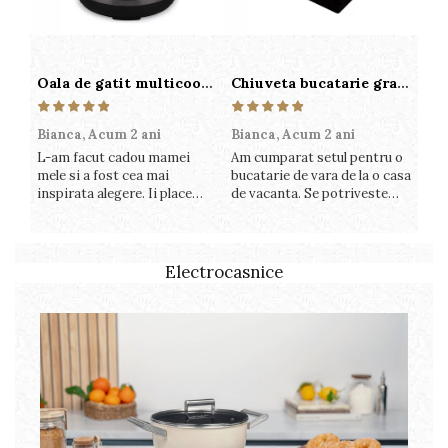
Oala de gatit multicooker 11 functii Instant Pot Pro Crisp 8 + Air Fryer 7.6 lt
Chiuveta bucatarie granit cu finisaj negru perlat/cupru Steingran Art Copper cu dozator si baterie Quadron
Bianca,
Acum 2 ani
Bianca,
Acum 2 ani
Vic
L-am facut cadou mamei
Am cumparat setul pentru o
Sun
mele si a fost cea mai
bucatarie de vara de la o casa
cup
inspirata alegere. Ii place
de vacanta. Se potriveste
col
foarte mult sa gatesca cu
perfect in decor, se curata
său
acest aparat, fara efort si
perfect, este practic si util.
per
fara sa trebuiasca sa tot
Calitate foarte buna,
func
invarta in cratita...ma
recomand cu drag !
pre
Electrocasnice
gandesc serios sa imi
plă
cumpar si eu! Recomand mult
!