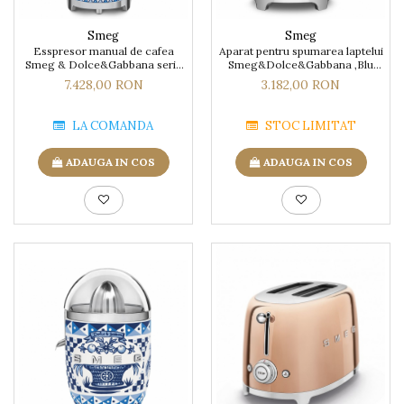
Smeg
Smeg
Esspresor manual de cafea
Aparat pentru spumarea laptelui
Smeg & Dolce&Gabbana seria
Smeg&Dolce&Gabbana ,Blu
Blu Mediterraneo
Mediterraneo
7.428,00 RON
3.182,00 RON
LA COMANDA
STOC LIMITAT
ADAUGA IN COS
ADAUGA IN COS