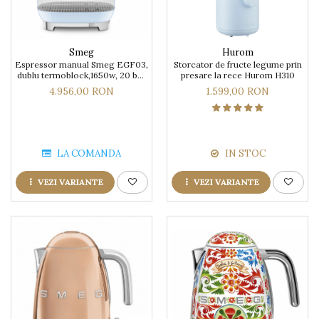
Smeg
Hurom
Espressor manual Smeg EGF03,
Storcator de fructe legume prin
dublu termoblock,1650w, 20 bar
presare la rece Hurom H310
cu rasnita
4.956,00 RON
1.599,00 RON
LA COMANDA
IN STOC
VEZI VARIANTE
VEZI VARIANTE