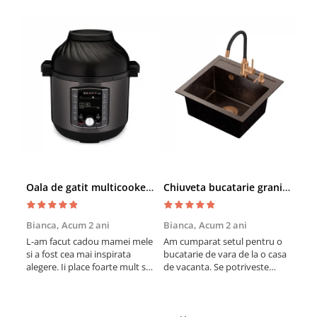
Oala de gatit multicooker 11 functii Instant Pot Pro Crisp 8 + Air Fryer 7.6 lt
Chiuveta bucatarie granit cu finisaj negru perlat/cupru Steingran Art Copper cu dozator si baterie Quadron
Bianca,
Acum 2 ani
Bianca,
Acum 2 ani
Vic
L-am facut cadou mamei mele
Am cumparat setul pentru o
Sun
si a fost cea mai inspirata
bucatarie de vara de la o casa
cup
alegere. Ii place foarte mult sa
de vacanta. Se potriveste
col
gatesca cu acest aparat, fara
perfect in decor, se curata
vin
efort si fara sa trebuiasca sa
perfect, este practic si util.
în b
tot invarta in cratita...ma
Calitate foarte buna,
vari