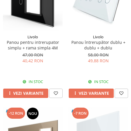
Livolo
Livolo
Panou pentru intrerupator
Panou întrerupător dublu +
simplu + rama simpla 4M
dublu + dublu
47,00 RON
58,00 RON
40,42 RON
49,88 RON
IN STOC
IN STOC
VEZI VARIANTE
VEZI VARIANTE
-12 RON
-7 RON
NOU