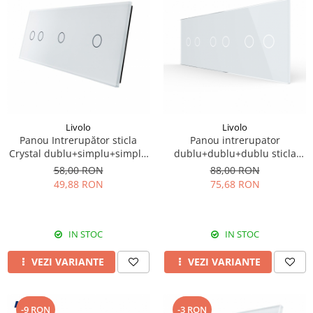
Livolo
Livolo
Panou Intrerupător sticla
Panou intrerupator
Crystal dublu+simplu+simplu
dublu+dublu+dublu sticla
Livolo
crystal
58,00 RON
88,00 RON
49,88 RON
75,68 RON
IN STOC
IN STOC
VEZI VARIANTE
VEZI VARIANTE
-9 RON
-3 RON