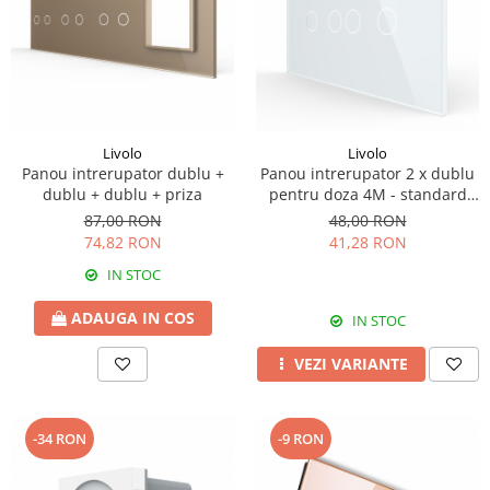
Livolo
Livolo
Panou intrerupator dublu +
Panou intrerupator 2 x dublu
dublu + dublu + priza
pentru doza 4M - standard
italian
87,00 RON
48,00 RON
74,82 RON
41,28 RON
IN STOC
ADAUGA IN COS
IN STOC
VEZI VARIANTE
-34 RON
-9 RON