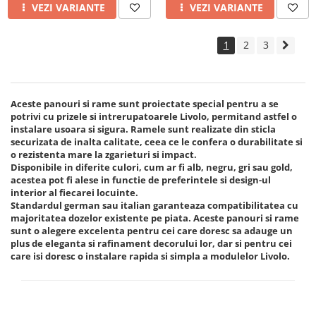
VEZI VARIANTE
VEZI VARIANTE
1
2
3
Aceste panouri si rame sunt proiectate special pentru a se
potrivi cu prizele si intrerupatoarele Livolo, permitand astfel o
instalare usoara si sigura. Ramele sunt realizate din sticla
securizata de inalta calitate, ceea ce le confera o durabilitate si
o rezistenta mare la zgarieturi si impact.
Disponibile in diferite culori, cum ar fi alb, negru, gri sau gold,
acestea pot fi alese in functie de preferintele si design-ul
interior al fiecarei locuinte.
Standardul german sau italian garanteaza compatibilitatea cu
majoritatea dozelor existente pe piata. Aceste panouri si rame
sunt o alegere excelenta pentru cei care doresc sa adauge un
plus de eleganta si rafinament decorului lor, dar si pentru cei
care isi doresc o instalare rapida si simpla a modulelor Livolo.