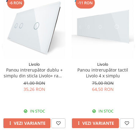
-6 RON
-11 RON
Livolo
Livolo
Panou intrerupător dublu +
Panou intrerupător tactil
simplu din sticla Livolo+ rama
Livolo 4 x simplu
metalica
41,00 RON
75,00 RON
35,26 RON
64,50 RON
IN STOC
IN STOC
VEZI VARIANTE
VEZI VARIANTE