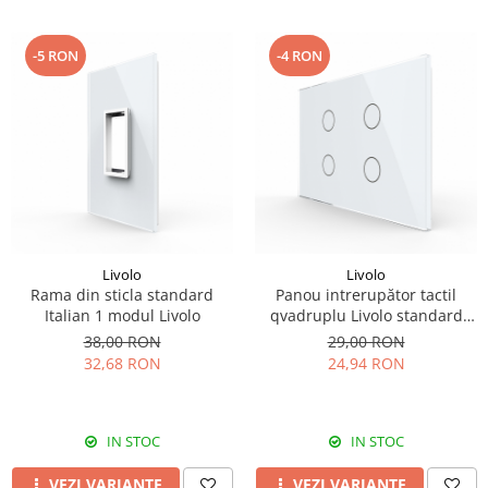
-5 RON
-4 RON
Livolo
Livolo
Rama din sticla standard
Panou intrerupător tactil
Italian 1 modul Livolo
qvadruplu Livolo standard
italian, serie noua
38,00 RON
29,00 RON
32,68 RON
24,94 RON
IN STOC
IN STOC
VEZI VARIANTE
VEZI VARIANTE