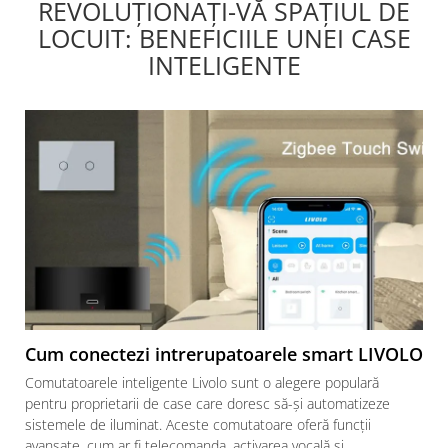
gandesc serios sa imi cumpar
recomand cu drag !
mes
REVOLUȚIONAȚI-VĂ SPAȚIUL DE
si eu! Recomand mult !
LOCUIT: BENEFICIILE UNEI CASE
INTELIGENTE
Cum conectezi intrerupatoarele smart LIVOLO
Comutatoarele inteligente Livolo sunt o alegere populară
pentru proprietarii de case care doresc să-și automatizeze
sistemele de iluminat. Aceste comutatoare oferă funcții
avansate, cum ar fi telecomanda, activarea vocală și