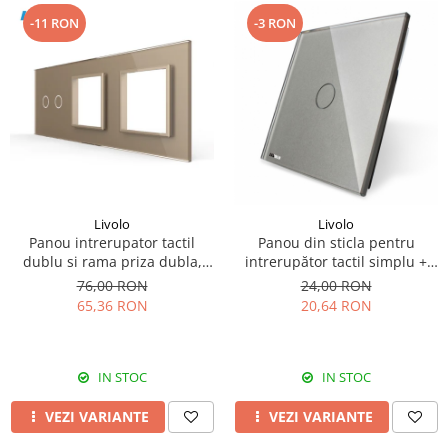
-11 RON
-3 RON
Livolo
Livolo
Panou intrerupator tactil
Panou din sticla pentru
dublu si rama priza dubla,
intrerupător tactil simplu +
Livolo
rama metalica Livolo
76,00 RON
24,00 RON
65,36 RON
20,64 RON
IN STOC
IN STOC
VEZI VARIANTE
VEZI VARIANTE