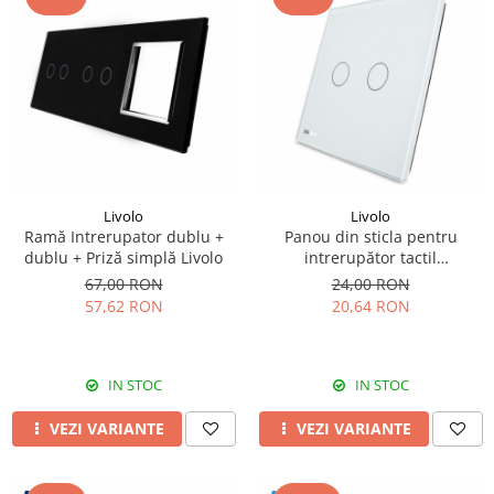
Livolo
Livolo
Ramă Intrerupator dublu +
Panou din sticla pentru
dublu + Priză simplă Livolo
intrerupător tactil
dublu,Livolo BB-C7-C2
67,00 RON
24,00 RON
57,62 RON
20,64 RON
IN STOC
IN STOC
VEZI VARIANTE
VEZI VARIANTE