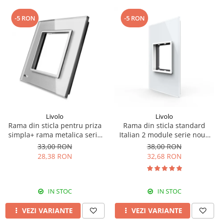
-5 RON
-5 RON
Livolo
Livolo
Rama din sticla pentru priza
Rama din sticla standard
simpla+ rama metalica serie
Italian 2 module serie noua
noua Livolo
Livolo
33,00 RON
38,00 RON
28,38 RON
32,68 RON
IN STOC
IN STOC
VEZI VARIANTE
VEZI VARIANTE