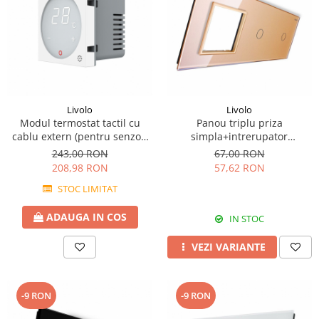
Livolo
Livolo
Modul termostat tactil cu
Panou triplu priza
cablu extern (pentru senzor)
simpla+intrerupator
model 23 white
simplu+intrerupator simplu
243,00 RON
67,00 RON
Livolo
208,98 RON
57,62 RON
STOC LIMITAT
ADAUGA IN COS
IN STOC
VEZI VARIANTE
-9 RON
-9 RON