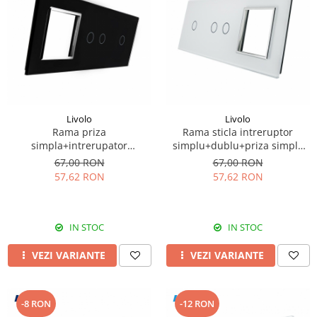
Livolo
Livolo
Rama priza
Rama sticla intreruptor
simpla+intrerupator
simplu+dublu+priza simpla
dublu+intrerupator simplu
Livolo
67,00 RON
67,00 RON
Livolo
57,62 RON
57,62 RON
IN STOC
IN STOC
VEZI VARIANTE
VEZI VARIANTE
-8 RON
-12 RON