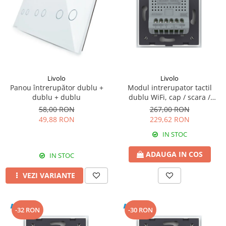
Livolo
Livolo
Panou întrerupător dublu +
Modul intrerupator tactil
dublu + dublu
dublu WiFi, cap / scara /
cruce, fara panou sticla
58,00 RON
267,00 RON
49,88 RON
229,62 RON
IN STOC
ADAUGA IN COS
IN STOC
VEZI VARIANTE
-32 RON
-30 RON