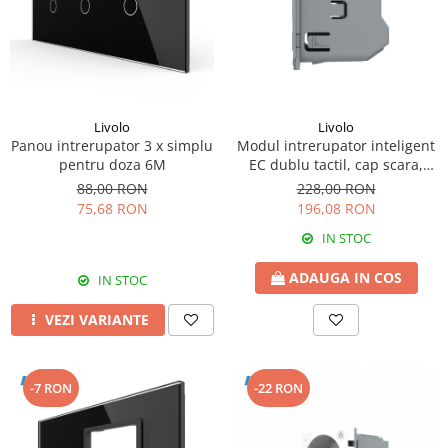
Livolo
Livolo
Panou intrerupator 3 x simplu
Modul intrerupator inteligent
pentru doza 6M
EC dublu tactil, cap scara,
Generatie Noua
88,00 RON
228,00 RON
75,68 RON
196,08 RON
IN STOC
ADAUGA IN COS
IN STOC
VEZI VARIANTE
-7 RON
-22 RON