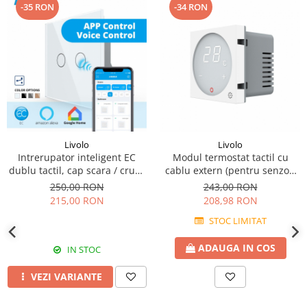
-35 RON
-34 RON
Livolo
Livolo
Intrerupator inteligent EC
Modul termostat tactil cu
dublu tactil, cap scara / cruce
cablu extern (pentru senzor)
Generatie Noua, cu panou
model 23 white
250,00 RON
243,00 RON
sticla
215,00 RON
208,98 RON
STOC LIMITAT
ADAUGA IN COS
IN STOC
VEZI VARIANTE