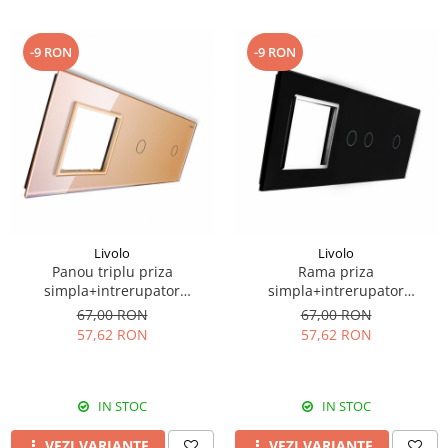
-9 RON
-9 RON
Livolo
Livolo
Panou triplu priza
Rama priza
simpla+intrerupator
simpla+intrerupator
simplu+intrerupator simplu
dublu+intrerupator simplu
67,00 RON
67,00 RON
Livolo
Livolo
57,62 RON
57,62 RON
IN STOC
IN STOC
VEZI VARIANTE
VEZI VARIANTE