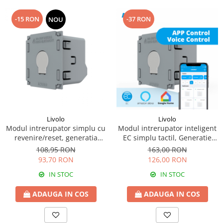
-15 RON
-37 RON
NOU
Livolo
Livolo
Modul intrerupator simplu cu
Modul intrerupator inteligent
revenire/reset, generatia
EC simplu tactil, Generatie
noua
Noua
108,95 RON
163,00 RON
93,70 RON
126,00 RON
IN STOC
IN STOC
ADAUGA IN COS
ADAUGA IN COS