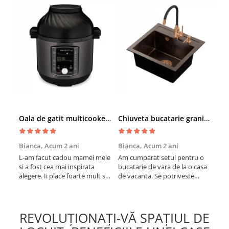
Oala de gatit multicooker 11 functii Instant Pot Pro Crisp 8 + Air Fryer 7.6 lt
Chiuveta bucatarie granit cu finisaj negru perlat/cupru Steingran Art Copper cu dozator si baterie Quadron
Bianca,
Acum 2 ani
Bianca,
Acum 2 ani
Vic
L-am facut cadou mamei mele
Am cumparat setul pentru o
Sun
si a fost cea mai inspirata
bucatarie de vara de la o casa
cup
alegere. Ii place foarte mult sa
de vacanta. Se potriveste
col
gatesca cu acest aparat, fara
perfect in decor, se curata
vin
efort si fara sa trebuiasca sa
perfect, este practic si util.
în b
tot invarta in cratita...ma
Calitate foarte buna,
vari
gandesc serios sa imi cumpar
recomand cu drag !
mes
REVOLUȚIONAȚI-VĂ SPAȚIUL DE
si eu! Recomand mult !