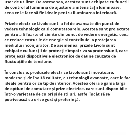
ușor de utilizat. De asemenea, acestea sunt echipate cu funcții
de control al luminii și de ajustare a intensității luminoase,
ceea ce le face să fie ideale pentru iluminarea interioară.
Prizele electrice Livolo sunt la fel de avansate din punct de
vedere tehnologic ca și comutatoarele. Acestea sunt proiectate
pentru a fi foarte eficiente din punct de vedere energetic, ceea
ce reduce costurile de energie și contribuie la protejarea
mediului înconjurător. De asemenea, prizele Livolo sunt
echipate cu funcții de protecție împotriva supratensiunii, care
protejează dispozitivele electronice de daune cauzate de
fluctuațiile de tensiune.
În concluzie, produsele electrice Livolo sunt inovatoare,
moderne și de înaltă calitate, cu tehnologii avansate, care le fac
ideale pentru orice tip de interior. Acestea oferă o gamă largă
de opțiuni de comutare și prize electrice, care sunt disponibile
într-o varietate de culori și de stiluri, astfel încât să se
potrivească cu orice gust și preferință.