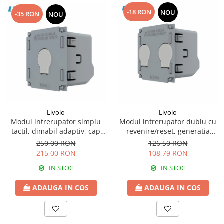
-18 RON
NOU
-35 RON
NOU
Livolo
Livolo
Modul intrerupator simplu
Modul intrerupator dublu cu
tactil, dimabil adaptiv, cap
revenire/reset, generatia
scara / cap cruce, Generatia
noua
250,00 RON
126,50 RON
Noua
215,00 RON
108,79 RON
IN STOC
IN STOC
ADAUGA IN COS
ADAUGA IN COS