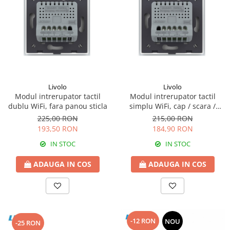
Livolo
Livolo
Modul intrerupator tactil
Modul intrerupator tactil
dublu WiFi, fara panou sticla
simplu WiFi, cap / scara /
cruce, fara panou sticla
225,00 RON
215,00 RON
193,50 RON
184,90 RON
IN STOC
IN STOC
ADAUGA IN COS
ADAUGA IN COS
-12 RON
NOU
-25 RON