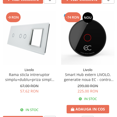
-9 RON
-74 RON
NOU
Livolo
Livolo
Rama sticla intreruptor
Smart Hub extern LIVOLO,
simplu+dublu+priza simpla
generatie noua EC - control
Livolo
wireless ,compatibil Alexa si
67,00 RON
299,00 RON
Google Home
57,62 RON
225,00 RON
IN STOC
ADAUGA IN COS
IN STOC