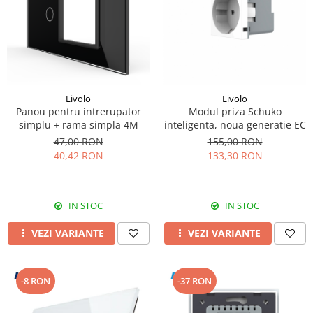
Livolo
Livolo
Panou pentru intrerupator
Modul priza Schuko
simplu + rama simpla 4M
inteligenta, noua generatie EC
47,00 RON
155,00 RON
40,42 RON
133,30 RON
IN STOC
IN STOC
VEZI VARIANTE
VEZI VARIANTE
-8 RON
-37 RON