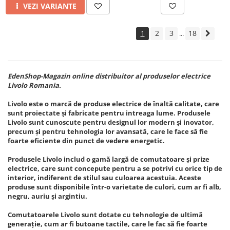
VEZI VARIANTE
1
2
3
18
...
EdenShop-Magazin online distribuitor al produselor electrice
Livolo Romania.
Livolo este o marcă de produse electrice de înaltă calitate, care
sunt proiectate și fabricate pentru intreaga lume. Produsele
Livolo sunt cunoscute pentru designul lor modern și inovator,
precum și pentru tehnologia lor avansată, care le face să fie
foarte eficiente din punct de vedere energetic.
Produsele Livolo includ o gamă largă de comutatoare și prize
electrice, care sunt concepute pentru a se potrivi cu orice tip de
interior, indiferent de stilul sau culoarea acestuia. Aceste
produse sunt disponibile într-o varietate de culori, cum ar fi alb,
negru, auriu și argintiu.
Comutatoarele Livolo sunt dotate cu tehnologie de ultimă
generație, cum ar fi butoane tactile, care le fac să fie foarte