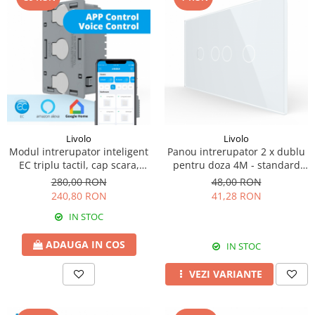
Livolo
Livolo
Modul intrerupator inteligent
Panou intrerupator 2 x dublu
EC triplu tactil, cap scara,
pentru doza 4M - standard
Generatie Noua, 3M -
italian
280,00 RON
48,00 RON
standard italian
240,80 RON
41,28 RON
IN STOC
ADAUGA IN COS
IN STOC
VEZI VARIANTE