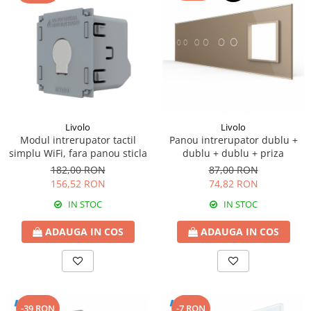
Livolo
Livolo
Modul intrerupator tactil
Panou intrerupator dublu +
simplu WiFi, fara panou sticla
dublu + dublu + priza
182,00 RON
87,00 RON
156,52 RON
74,82 RON
IN STOC
IN STOC
ADAUGA IN COS
ADAUGA IN COS
-39 RON
-7 RON