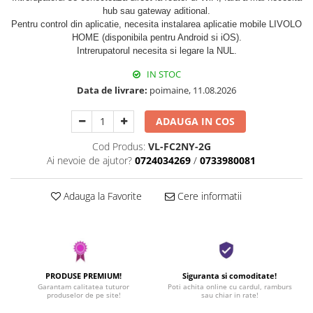
hub sau gateway aditional.
Pentru control din aplicatie, necesita instalarea aplicatie mobile LIVOLO
HOME (disponibila pentru Android si iOS).
Intrerupatorul necesita si legare la NUL.
IN STOC
Data de livrare:
poimaine, 11.08.2026
ADAUGA IN COS
Cod Produs:
VL-FC2NY-2G
Ai nevoie de ajutor?
0724034269
/
0733980081
Adauga la Favorite
Cere informatii
PRODUSE PREMIUM!
Siguranta si comoditate!
Garantam calitatea tuturor
Poti achita online cu cardul, ramburs
produselor de pe site!
sau chiar in rate!