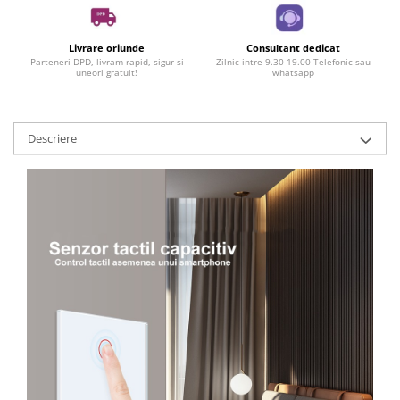
Livrare oriunde
Consultant dedicat
Parteneri DPD, livram rapid, sigur si
Zilnic intre 9.30-19.00 Telefonic sau
uneori gratuit!
whatsapp
Descriere