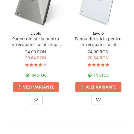
Livolo
Livolo
Panou din sticla pentru
Panou din sticla pentru
întrerupător tactil simplu
intrerupător tactil
Livolo
dublu,Livolo
24,00 RON
24,00 RON
20,64 RON
20,64 RON
IN STOC
IN STOC
VEZI VARIANTE
VEZI VARIANTE