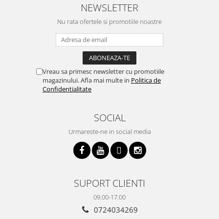
cumpar si eu! Recomand mult !
m
NEWSLETTER
Nu rata ofertele si promotiile noastre
Vreau sa primesc newsletter cu promotiile
magazinului. Afla mai multe in
Politica de
Confidentialitate
SOCIAL
Urmareste-ne in social media
SUPORT CLIENTI
09.00-17.00
0724034269