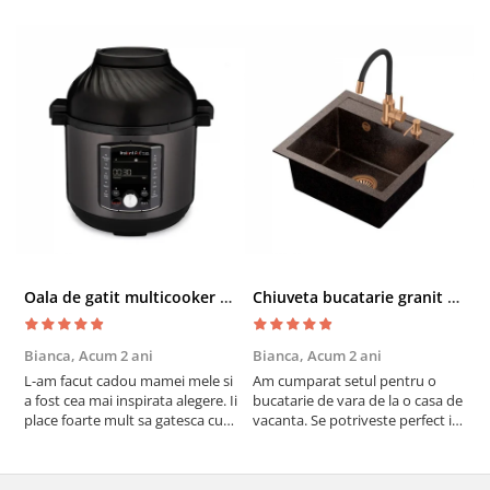
Oala de gatit multicooker 11 functii Instant Pot Pro Crisp 8 + Air Fryer 7.6 lt
Chiuveta bucatarie granit cu finisaj negru perlat/cupru Steingran Art Copper cu dozator si baterie Quadron
Bianca,
Acum 2 ani
Bianca,
Acum 2 ani
V
L-am facut cadou mamei mele si
Am cumparat setul pentru o
S
a fost cea mai inspirata alegere. Ii
bucatarie de vara de la o casa de
c
place foarte mult sa gatesca cu
vacanta. Se potriveste perfect in
c
acest aparat, fara efort si fara sa
decor, se curata perfect, este
v
trebuiasca sa tot invarta in
practic si util. Calitate foarte
b
cratita...ma gandesc serios sa imi
buna, recomand cu drag !
v