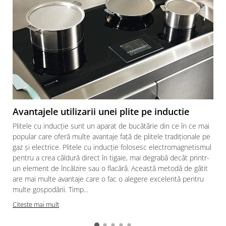
Avantajele utilizarii unei plite pe inductie
Plitele cu inducție sunt un aparat de bucătărie din ce în ce mai
popular care oferă multe avantaje față de plitele tradiționale pe
gaz și electrice. Plitele cu inducție folosesc electromagnetismul
pentru a crea căldură direct în tigaie, mai degrabă decât printr-
un element de încălzire sau o flacără. Această metodă de gătit
are mai multe avantaje care o fac o alegere excelentă pentru
multe gospodării. Timp...
Citeste mai mult