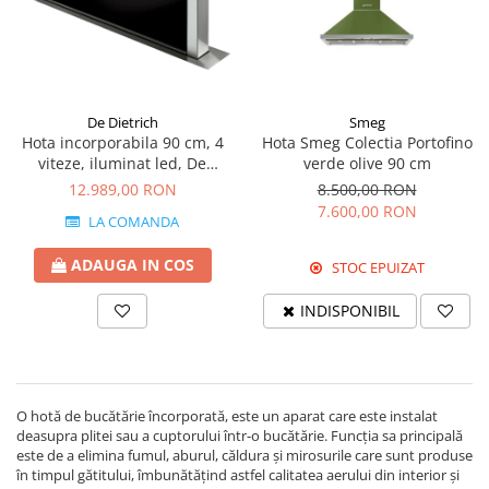
Prajitoare de paine
chiuvete
Combine frigorifice
Termostate si senzori Livolo
Rasnite de cafea
Sonerii electrice
Accesorii chiuvete bucatarie
Espressoare cafea
Roboti de bucatarie
Construieste singur
Gratar protectie chiuveta
Aparate de gatit-aragazuri
Spumarea laptelui
Scurgator farfurii
Module
Masina de spalat vase
De Dietrich
Smeg
Suporti burete
Panouri si rame
Hota incorporabila 90 cm, 4
Hota Smeg Colectia Portofino
Accesorii
Tocatoare lemn si sticla
viteze, iluminat led, De
verde olive 90 cm
Seturi Electrocasnice
Dietrich
12.989,00 RON
8.500,00 RON
Sisteme de scurgere si cleme
7.600,00 RON
Tavita scurgere vase/legume/fructe
LA COMANDA
Dispenser detergent
ADAUGA IN COS
STOC EPUIZAT
INDISPONIBIL
O hotă de bucătărie încorporată, este un aparat care este instalat
deasupra plitei sau a cuptorului într-o bucătărie. Funcția sa principală
este de a elimina fumul, aburul, căldura și mirosurile care sunt produse
în timpul gătitului, îmbunătățind astfel calitatea aerului din interior și