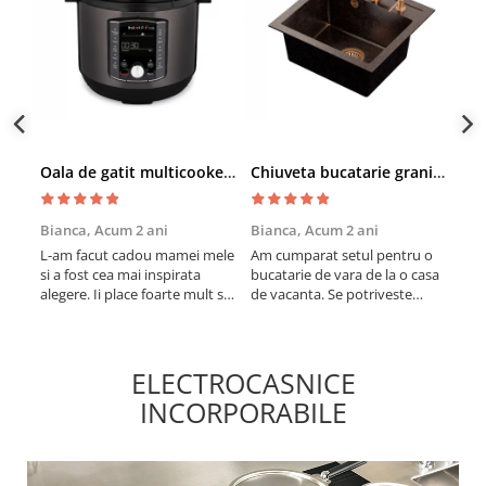
Oala de gatit multicooker 11 functii Instant Pot Pro Crisp 8 + Air Fryer 7.6 lt
Chiuveta bucatarie granit cu finisaj negru perlat/cupru Steingran Art Copper cu dozator si baterie Quadron
Bianca,
Acum 2 ani
Bianca,
Acum 2 ani
Vic
L-am facut cadou mamei mele
Am cumparat setul pentru o
Sun
si a fost cea mai inspirata
bucatarie de vara de la o casa
cup
alegere. Ii place foarte mult sa
de vacanta. Se potriveste
col
gatesca cu acest aparat, fara
perfect in decor, se curata
vin
efort si fara sa trebuiasca sa
perfect, este practic si util.
în b
tot invarta in cratita...ma
Calitate foarte buna,
vari
gandesc serios sa imi cumpar
recomand cu drag !
mes
ELECTROCASNICE
si eu! Recomand mult !
INCORPORABILE