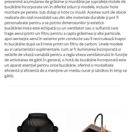
prevenind acumularea de grăsime și murdărie pe suprafețe.Hotele de
bucătărie încorporate vin în diferite stiluri și modele, inclusiv hote
montate pe perete, sub dulap și hote cu insulă. Acestea sunt de obicei
realizate din oțel inoxidabil sau din alte materiale durabile și pot fi
personalizate pentru a se potrivi dimensiunilor și esteticii
bucătăriei.Hota este echipată cu un ventilator sau o suflantă care
trage aerul printr-un filtru pentru a capta grăsimea și alte particule,
apoi aerisește aerul în exterior prin conducte sau îl recirculează înapoi
în bucătărie după ce îl trece printr-un filtru de carbon. Unele modele
au și caracteristici suplimentare, cum ar fi iluminarea încorporată și
setările de viteză variabilă pentru a regla viteza ventilatorului în funcție
de activitatea de gătit.În general, o hotă de bucătărie încorporată este
un aparat esențial pentru orice bucătărie, oferind o modalitate
eficientă și eficientă de a menține un mediu curat și sănătos în timp ce
gătiți.