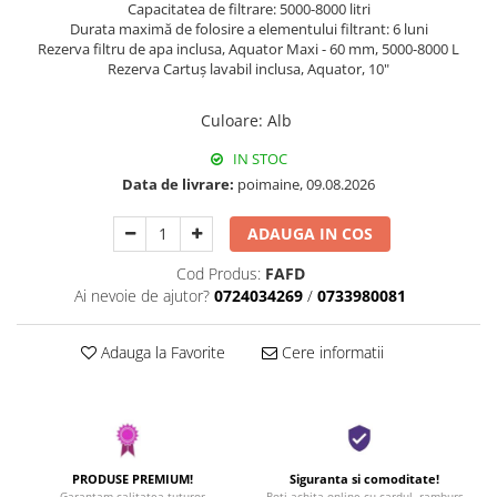
Capacitatea de filtrare: 5000-8000 litri
Durata maximă de folosire a elementului filtrant: 6 luni
Rezerva filtru de apa inclusa, Aquator Maxi - 60 mm, 5000-8000 L
Rezerva Cartuș lavabil inclusa, Aquator, 10"
Culoare
:
Alb
IN STOC
Data de livrare:
poimaine, 09.08.2026
ADAUGA IN COS
Cod Produs:
FAFD
Ai nevoie de ajutor?
0724034269
/
0733980081
Adauga la Favorite
Cere informatii
PRODUSE PREMIUM!
Siguranta si comoditate!
Garantam calitatea tuturor
Poti achita online cu cardul, ramburs