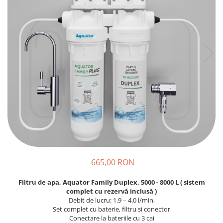
Prajitoare de paine
chiuvete
Combine frigorifice
Termostate si senzori Livolo
Rasnite de cafea
Sonerii electrice
Accesorii chiuvete bucatarie
Espressoare cafea
Roboti de bucatarie
Construieste singur
Gratar protectie chiuveta
Aparate de gatit-aragazuri
Spumarea laptelui
Scurgator farfurii
Module
Masina de spalat vase
Suporti burete
Panouri si rame
Accesorii
Tocatoare lemn si sticla
Seturi Electrocasnice
Sisteme de scurgere si cleme
Tavita scurgere vase/legume/fructe
Dispenser detergent
665,00 RON
Filtru de apa, Aquator Family Duplex, 5000 - 8000 L ( sistem
complet cu rezervă inclusă )
Debit de lucru: 1.9 – 4.0 l/min,
Set complet cu baterie, filtru si conector
Conectare la bateriile cu 3 cai