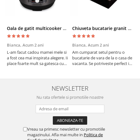
Oala de gatit multicooker 11 functii Instant Pot Pro Crisp 8 + Air Fryer 7.6 lt
Chiuveta bucatarie granit cu finisaj negru perlat/cupru Steingran Art Copper cu dozator si baterie Quadron
Bianca,
Acum 2 ani
Bianca,
Acum 2 ani
V
L-am facut cadou mamei mele si
Am cumparat setul pentru o
S
a fost cea mai inspirata alegere. Ii
bucatarie de vara de la o casa de
c
place foarte mult sa gatesca cu
vacanta. Se potriveste perfect in
c
acest aparat, fara efort si fara sa
decor, se curata perfect, este
v
trebuiasca sa tot invarta in
practic si util. Calitate foarte
b
cratita...ma gandesc serios sa imi
buna, recomand cu drag !
v
cumpar si eu! Recomand mult !
m
NEWSLETTER
Nu rata ofertele si promotiile noastre
Vreau sa primesc newsletter cu promotiile
magazinului. Afla mai multe in
Politica de