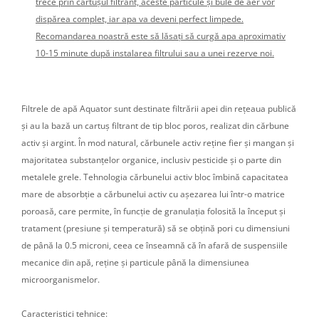
trece prin cartușul filtrant, aceste particule și bule de aer vor
dispărea complet, iar apa va deveni perfect limpede.
Recomandarea noastră este să lăsați să curgă apa aproximativ
10-15 minute după instalarea filtrului sau a unei rezerve noi.
Filtrele de apă Aquator sunt destinate filtrării apei din rețeaua publică
și au la bază un cartuș filtrant de tip bloc poros, realizat din cărbune
activ și argint. În mod natural, cărbunele activ reține fier și mangan și
majoritatea substanțelor organice, inclusiv pesticide și o parte din
metalele grele. Tehnologia cărbunelui activ bloc îmbină capacitatea
mare de absorbție a cărbunelui activ cu așezarea lui într-o matrice
poroasă, care permite, în funcție de granulația folosită la început și
tratament (presiune și temperatură) să se obțină pori cu dimensiuni
de până la 0.5 microni, ceea ce înseamnă că în afară de suspensiile
mecanice din apă, reține și particule până la dimensiunea
microorganismelor.
Caracteristici tehnice: