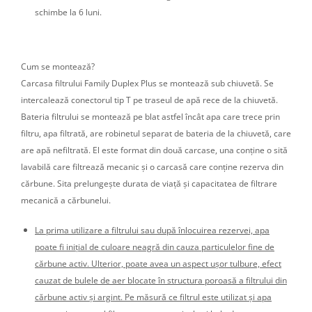
schimbe la 6 luni.
Cum se montează?
Carcasa filtrului Family Duplex Plus se montează sub chiuvetă. Se
intercalează conectorul tip T pe traseul de apă rece de la chiuvetă.
Bateria filtrului se montează pe blat astfel încât apa care trece prin
filtru, apa filtrată, are robinetul separat de bateria de la chiuvetă, care
are apă nefiltrată. El este format din două carcase, una conține o sită
lavabilă care filtrează mecanic și o carcasă care conține rezerva din
cărbune. Sita prelungește durata de viață și capacitatea de filtrare
mecanică a cărbunelui.
La prima utilizare a filtrului sau după înlocuirea rezervei, apa
poate fi inițial de culoare neagră din cauza particulelor fine de
cărbune activ. Ulterior, poate avea un aspect ușor tulbure, efect
cauzat de bulele de aer blocate în structura poroasă a filtrului din
cărbune activ și argint. Pe măsură ce filtrul este utilizat și apa