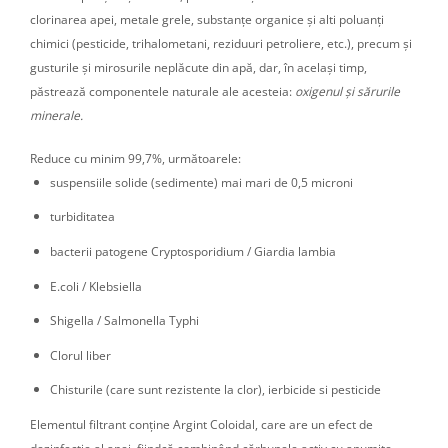
clorinarea apei, metale grele, substanțe organice și alti poluanți
chimici (pesticide, trihalometani, reziduuri petroliere, etc.), precum și
gusturile și mirosurile neplăcute din apă, dar, în același timp,
păstrează componentele naturale ale acesteia:
oxigenul și sărurile
minerale.
Reduce cu minim 99,7%, următoarele:
suspensiile solide (sedimente) mai mari de 0,5 microni
turbiditatea
bacterii patogene Cryptosporidium / Giardia lambia
E.coli / Klebsiella
Shigella / Salmonella Typhi
Clorul liber
Chisturile (care sunt rezistente la clor), ierbicide si pesticide
Elementul filtrant conține Argint Coloidal, care are un efect de