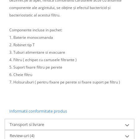
dezinfecție al apei, fiindcă combinând cărbunele activ cu anumite
componente ale argintului, se obține și efectul bactericid și
bacteriostatic al acestui filtru.
Componente incluse in pachet:
1. Baterie monocomanda
2. Robinet tip T
3. Tuburi alimentare si evacuare
4. Filtru ( echipat cu cartusele filtrante )
5. Suport fixare filtru pe perete
6. Cheie filtru
7. Holsuruburi ( pentru fixare pe perete si fixare suport pe filtru )
Informatii conformitate produs
Transport si livrare
Review-uri
(4)