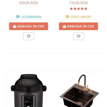
GREEN pentru bateriile de
Blanco
359,00 RON
170,00 RON
apa filtrata
LA COMANDA
STOC LIMITAT
ADAUGA IN COS
ADAUGA IN COS