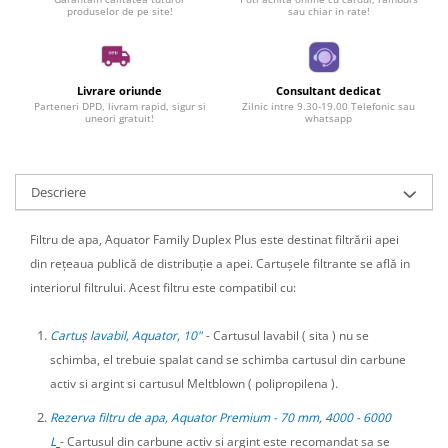
produselor de pe site!
sau chiar in rate!
Livrare oriunde
Consultant dedicat
Parteneri DPD, livram rapid, sigur si
Zilnic intre 9.30-19.00 Telefonic sau
uneori gratuit!
whatsapp
Descriere
Filtru de apa, Aquator Family Duplex Plus este destinat filtrării apei
din rețeaua publică de distribuție a apei. Cartușele filtrante se află in
interiorul filtrului. Acest filtru este compatibil cu:
Cartuș lavabil, Aquator, 10"
- Cartusul lavabil ( sita ) nu se
schimba, el trebuie spalat cand se schimba cartusul din carbune
activ si argint si cartusul Meltblown ( polipropilena ).
Rezerva filtru de apa, Aquator Premium - 70 mm, 4000 - 6000
L
- Cartusul din carbune activ si argint este recomandat sa se