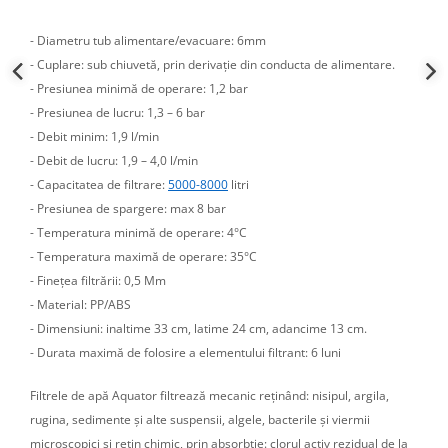
- Diametru tub alimentare/evacuare: 6mm
- Cuplare: sub chiuvetă, prin derivație din conducta de alimentare.
- Presiunea minimă de operare: 1,2 bar
- Presiunea de lucru: 1,3 – 6 bar
- Debit minim: 1,9 l/min
- Debit de lucru: 1,9 – 4,0 l/min
- Capacitatea de filtrare:
5000-8000
litri
- Presiunea de spargere: max 8 bar
- Temperatura minimă de operare: 4°C
- Temperatura maximă de operare: 35°C
- Finețea filtrării: 0,5 Mm
- Material: PP/ABS
- Dimensiuni: inaltime 33 cm, latime 24 cm, adancime 13 cm.
- Durata maximă de folosire a elementului filtrant: 6 luni
Filtrele de apă Aquator filtrează mecanic reținând: nisipul, argila,
rugina, sedimente și alte suspensii, algele, bacterile și viermii
microscopici și rețin chimic, prin absorbție: clorul activ rezidual de la