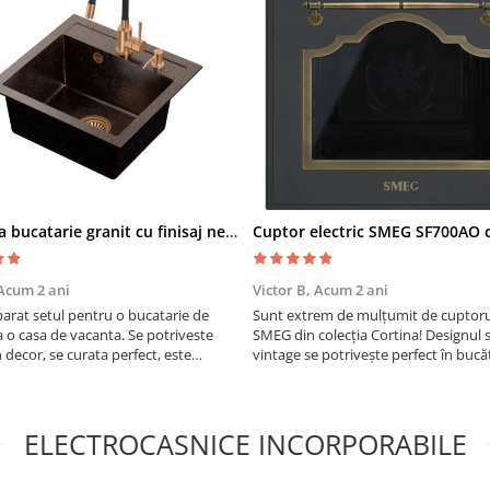
Chiuveta bucatarie granit cu finisaj negru perlat/cupru Steingran Art Copper cu dozator si baterie Quadron
Acum 2 ani
Victor B,
Acum 2 ani
rat setul pentru o bucatarie de
Sunt extrem de mulțumit de cuptorul
a o casa de vacanta. Se potriveste
SMEG din colecția Cortina! Designul 
n decor, se curata perfect, este
vintage se potrivește perfect în bucă
i util. Calitate foarte buna, recomand
mea, iar funcțiile variate de gătit fac
pregătirea meselor o plăcere.
ELECTROCASNICE INCORPORABILE