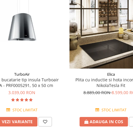
TurboAir
Elica
 bucatarie tip insula Turboair
Plita cu inductie si hota inc
A - PRF0005291, 50 x 50 cm
NikolaTesla Fit
3.039,00 RON
8.889,00 RON
8.599,00 
STOC LIMITAT
STOC LIMITAT
VEZI VARIANTE
ADAUGA IN COS