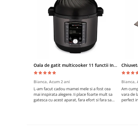
Oala de gatit multicooker 11 functii Instant Pot Pro Crisp 8 + Air Fryer 7.6 lt
Bianca,
Acum 2 ani
Bianca,
L-am facut cadou mamei mele si a fost cea
Am cumpa
mai inspirata alegere. Ii place foarte mult sa
vara de l
gatesca cu acest aparat, fara efort si fara sa
perfect i
trebuiasca sa tot invarta in cratita...ma
practic s
gandesc serios sa imi cumpar si eu!
cu drag !
Recomand mult !