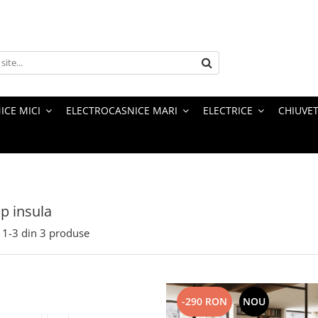
ICE MICI
ELECTROCASNICE MARI
ELECTRICE
CHIUVET
ip insula
1-
3
din
3
produse
-290 RON
NOU