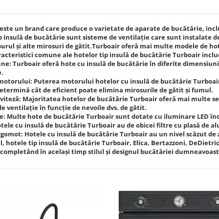
este un brand care produce o varietate de aparate de bucătărie, inclus
p insulă de bucătărie sunt sisteme de ventilație care sunt instalate 
urul și alte mirosuri de gătit.Turboair oferă mai multe modele de hote t
acteristici comune ale hotelor tip insulă de bucătărie Turboair inclu
e: Turboair oferă hote cu insulă de bucătărie în diferite dimensiuni 
e.
otorului: Puterea motorului hotelor cu insulă de bucătărie Turboair v
etermină cât de eficient poate elimina mirosurile de gătit și fumul.
 viteză: Majoritatea hotelor de bucătărie Turboair oferă mai multe set
e ventilație în funcție de nevoile dvs. de gătit.
: Multe hote de bucătărie Turboair sunt dotate cu iluminare LED înc
otele cu insulă de bucătărie Turboair au de obicei filtre cu plasă de a
zgomot: Hotele cu insulă de bucătărie Turboair au un nivel scăzut de 
l, hotele tip insulă de bucătărie Turboair, Elica, Bertazzoni, DeDietri
ă, completând în același timp stilul și designul bucătăriei dumneavoast