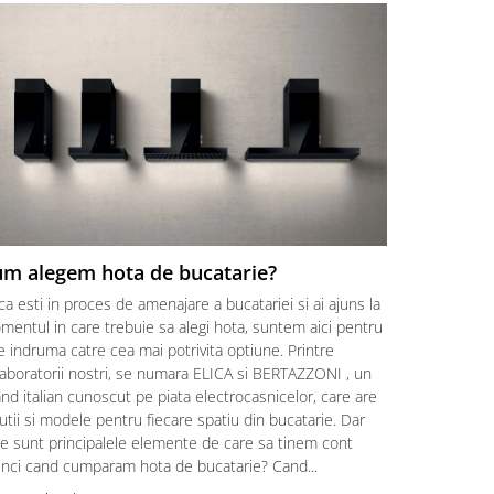
m alegem hota de bucatarie?
Cum aleg
bucataria
a esti in proces de amenajare a bucatariei si ai ajuns la
Puterea de 
entul in care trebuie sa alegi hota, suntem aici pentru
mărimea bucă
e indruma catre cea mai potrivita optiune. Printre
pentru bucăt
laboratorii nostri, se numara ELICA si BERTAZZONI , un
și simplu în
nd italian cunoscut pe piata electrocasnicelor, care are
fluxul de ae
utii si modele pentru fiecare spatiu din bucatarie. Dar
pentru o buc
re sunt principalele elemente de care sa tinem cont
4 x 2,7) x 10
unci cand cumparam hota de bucatarie? Cand...