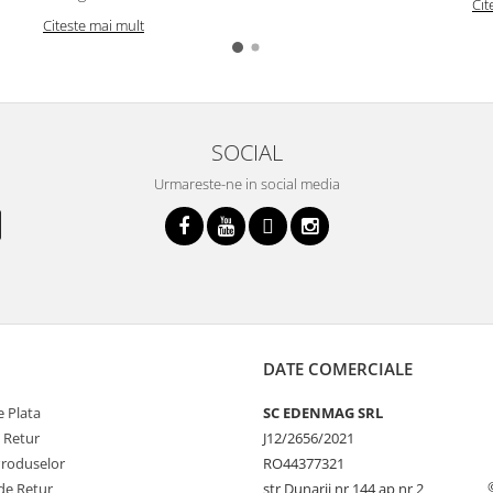
Cit
Citeste mai mult
SOCIAL
Urmareste-ne in social media
DATE COMERCIALE
 Plata
SC EDENMAG SRL
e Retur
J12/2656/2021
Produselor
RO44377321
de Retur
str Dunarii nr 144 ap nr 2