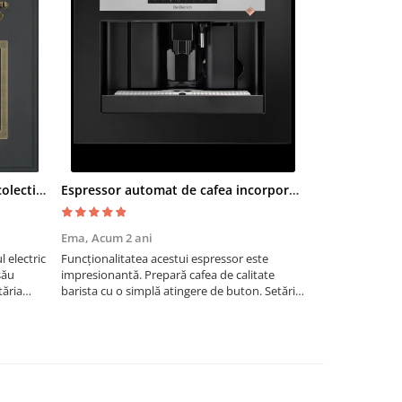
Cuptor electric SMEG SF700AO colectia Cortina
Espressor automat de cafea incorporabil De Dietrich Platinum
Moara cereal
Ema,
Acum 2 ani
Paul G,
Acum 2 
 electric
Funcționalitatea acestui espressor este
Recomand moara 
său
impresionantă. Prepară cafea de calitate
are nevoie de un 
tăria
barista cu o simplă atingere de buton. Setările
pentru măcinarea
sunt ușor de personalizat, permițând
personal, fie pe
ajustarea intensității, temperaturii și cantității
mici dimensiuni.
de cafea pentru a sa...
gospodărie!