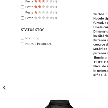
Peste
(1)
Peste
(1)
Peste
(1)
Turboair 
Peste
(3)
Hotele ti
fumul, ab
Unele car
STATUS STOC
Dimensiun
bucătări
In stoc
(2)
Puterea m
Nu este in stoc
(2)
ceea ce d
Setări de
puterea d
Iluminare
Filtre: H
Nivel de 
În genera
și fiabil