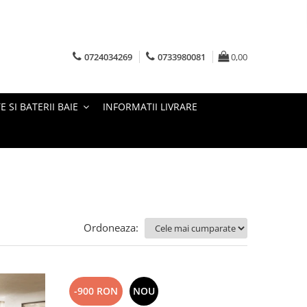
0724034269
0733980081
0,00
E SI BATERII BAIE
INFORMATII LIVRARE
Ordoneaza:
-900 RON
NOU