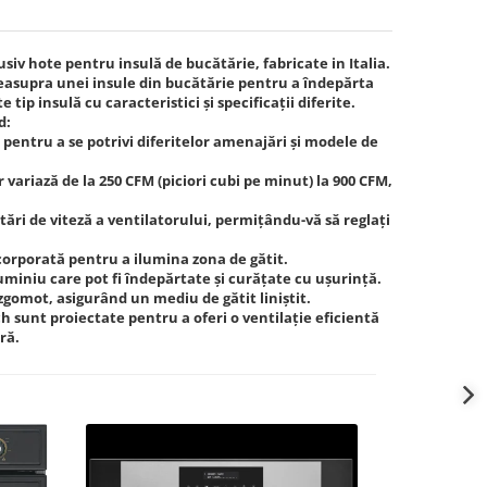
iv hote pentru insulă de bucătărie, fabricate in Italia.
deasupra unei insule din bucătărie pentru a îndepărta
ip insulă cu caracteristici și specificații diferite.
d:
pentru a se potrivi diferitelor amenajări și modele de
ariază de la 250 CFM (piciori cubi pe minut) la 900 CFM,
ări de viteză a ventilatorului, permițându-vă să reglați
orporată pentru a ilumina zona de gătit.
luminiu care pot fi îndepărtate și curățate cu ușurință.
zgomot, asigurând un mediu de gătit liniştit.
ch sunt proiectate pentru a oferi o ventilație eficientă
ră.