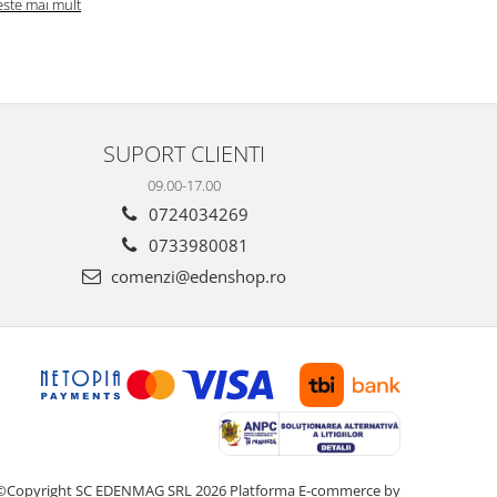
Citeste mai m
este mai mult
SUPORT CLIENTI
09.00-17.00
0724034269
0733980081
comenzi@edenshop.ro
©Copyright SC EDENMAG SRL 2026
Platforma E-commerce by