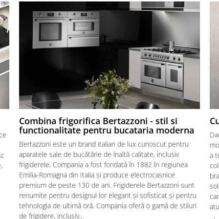
Combina frigorifica Bertazzoni - stil si
Cu
functionalitate pentru bucataria moderna
 ce
Dac
Bertazzoni este un brand italian de lux cunoscut pentru
mom
aparatele sale de bucătărie de înaltă calitate, inclusiv
sc
a t
frigiderele. Compania a fost fondată în 1882 în regiunea
,
co
Emilia-Romagna din Italia și produce electrocasnice
bra
premium de peste 130 de ani. Frigiderele Bertazzoni sunt
sol
renumite pentru designul lor elegant și sofisticat și pentru
ca
tehnologia de ultimă oră. Compania oferă o gamă de stiluri
at
de frigidere, inclusiv...