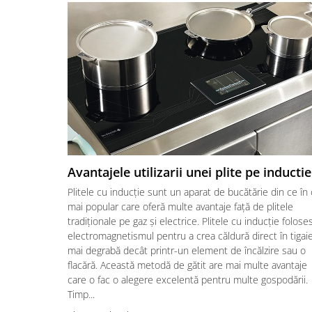
Avantajele utilizarii unei plite pe inductie
Plitele cu inducție sunt un aparat de bucătărie din ce în
mai popular care oferă multe avantaje față de plitele
tradiționale pe gaz și electrice. Plitele cu inducție folose
electromagnetismul pentru a crea căldură direct în tigaie
mai degrabă decât printr-un element de încălzire sau o
flacără. Această metodă de gătit are mai multe avantaje
care o fac o alegere excelentă pentru multe gospodării.
Timp...