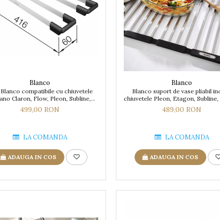
Blanco
Blanco
 Blanco compatibile cu chiuvetele
Blanco suport de vase pliabil in
ano Claron, Flow, Pleon, Subline,
chiuvetele Pleon, Etagon, Subline,
Supra, Zerox
Zerox, Andano
499,00 RON
489,00 RON
LA COMANDA
LA COMANDA
ADAUGA IN COS
ADAUGA IN COS