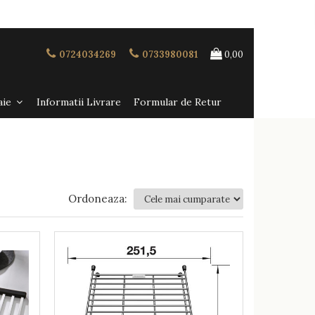
0724034269
0733980081
0,00
aie
Informatii Livrare
Formular de Retur
Ordoneaza: