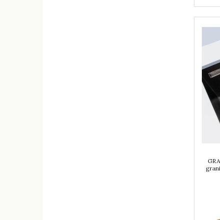
GRA
grani
mo