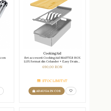
CookingAid
licon
Set accesorii CookingAid MASTER BOX
LUX format din Colander + Easy Drainer
+ Tocator lemn
690,00 RON
STOC LIMITAT
ADAUGA IN COS