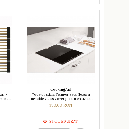
CookingAid
tar /
Tocator sticla Temperizata Neagra
riu mat
Invisible Glass Cover pentru chiuveta
CookingAid Invisible 40R si pentru alte
390,00 RON
chiuvete
STOC EPUIZAT