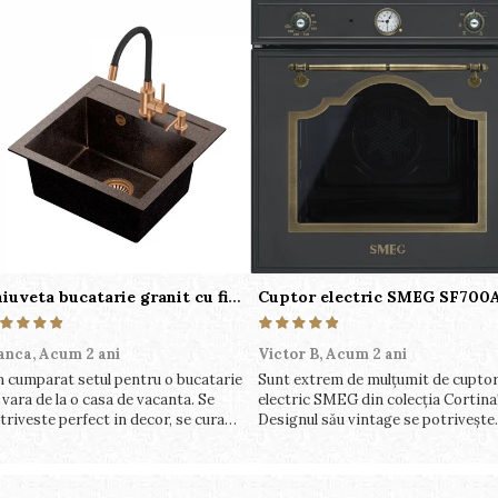
Chiuveta bucatarie granit cu finisaj negru perlat/cupru Steingran Art Copper cu dozator si baterie Quadron
anca,
Acum 2 ani
Victor B,
Acum 2 ani
 cumparat setul pentru o bucatarie
Sunt extrem de mulțumit de cuptor
 vara de la o casa de vacanta. Se
electric SMEG din colecția Cortina
triveste perfect in decor, se curata
Designul său vintage se potrivește
rfect, este practic si util. Calitate
perfect în bucătăria mea, iar funcți
arte buna, recomand cu drag !
variate de gătit fac pregătirea
meselor o plăcere.