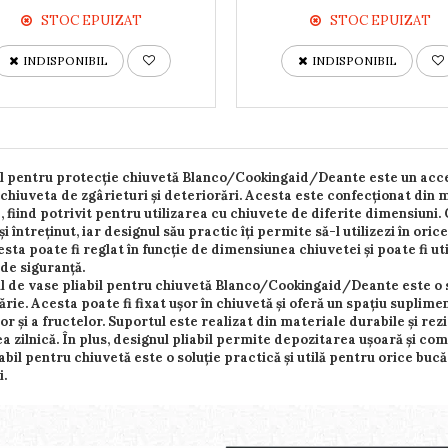
STOC EPUIZAT
STOC EPUIZAT
INDISPONIBIL
INDISPONIBIL
l pentru protecție chiuvetă Blanco/Cookingaid/Deante este un acceso
chiuveta de zgârieturi și deteriorări. Acesta este confecționat din 
, fiind potrivit pentru utilizarea cu chiuvete de diferite dimensiuni
și întreținut, iar designul său practic îți permite să-l utilizezi în oric
esta poate fi reglat în funcție de dimensiunea chiuvetei și poate fi uti
 de siguranță.
 de vase pliabil pentru chiuvetă Blanco/Cookingaid/Deante este o sol
ărie. Acesta poate fi fixat ușor în chiuvetă și oferă un spațiu supl
r și a fructelor. Suportul este realizat din materiale durabile și rezi
ea zilnică. În plus, designul pliabil permite depozitarea ușoară și co
abil pentru chiuvetă este o soluție practică și utilă pentru orice bucă
i.