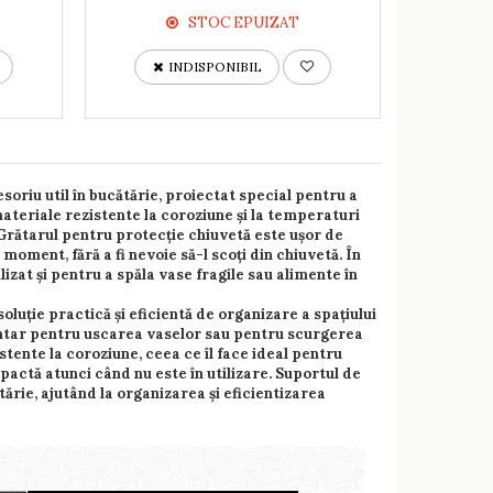
STOC EPUIZAT
INDISPONIBIL
riu util în bucătărie, proiectat special pentru a
materiale rezistente la coroziune și la temperaturi
. Grătarul pentru protecție chiuvetă este ușor de
e moment, fără a fi nevoie să-l scoți din chiuvetă. În
lizat și pentru a spăla vase fragile sau alimente în
uție practică și eficientă de organizare a spațiului
imentar pentru uscarea vaselor sau pentru scurgerea
stente la coroziune, ceea ce îl face ideal pentru
mpactă atunci când nu este în utilizare. Suportul de
tărie, ajutând la organizarea și eficientizarea