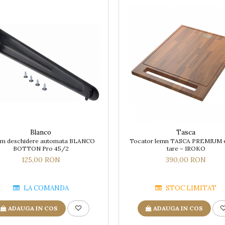
Blanco
Tasca
em deschidere automata BLANCO
Tocator lemn TASCA PREMIUM 
BOTTON Pro 45/2
tare – IROKO
125,00 RON
390,00 RON
LA COMANDA
STOC LIMITAT
ADAUGA IN COS
ADAUGA IN COS