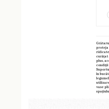
Grătaru
proteja 
ridicate
curățat 
plus, ac
condiții
Suportul
în bucăt
legumelo
utilizar
vase pli
spațiulu