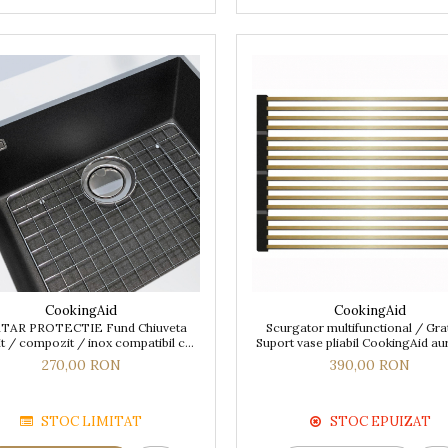
CookingAid
CookingAid
TAR PROTECTIE Fund Chiuveta
Scurgator multifunctional / Gra
t / compozit / inox compatibil cu
Suport vase pliabil CookingAid au
delul Cube ON5610 / ON6010 /
270,00 RON
390,00 RON
ON8620 si alte chiuvete
STOC LIMITAT
STOC EPUIZAT