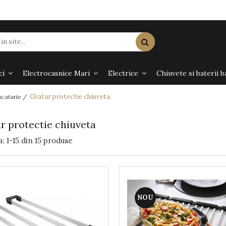
ci
Electrocasnice Mari
Electrice
Chiuvete si baterii b
Gratar protectie chiuveta
ucatarie /
r protectie chiuveta
a:
1-
15
din
15
produse
NOU