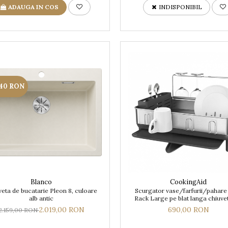
ADAUGA IN COS
INDISPONIBIL
140 RON
Blanco
CookingAid
veta de bucatarie Pleon 8, culoare
Scurgator vase/farfurii/pahare
alb antic
Rack Large pe blat langa chiuvet
inox si ABS
2.019,00 RON
690,00 RON
2.159,00 RON