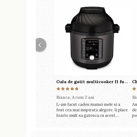
Oala de gatit multicooker 11 functii Instant Pot Pro Crisp 8 + Air Fryer 7.6 lt
Bianca,
Acum 2 ani
Bi
L-am facut cadou mamei mele si a
Am
fost cea mai inspirata alegere. Ii place
de
foarte mult sa gatesca cu acest
po
aparat, fara efort si fara sa
pe
trebuiasca sa tot invarta in
fo
cratita...ma gandesc serios sa imi