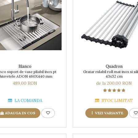
Blanco
Quadron
nco suport de vase pliabil inox pt
Gratar rulabil roll mat inox si si
hiuvetele ADON 460X440 mm
43x32 cm
489,00 RON
de la 200,00 RON
LA COMANDA
STOC LIMITAT
ADAUGA IN COS
VEZI VARIANTE