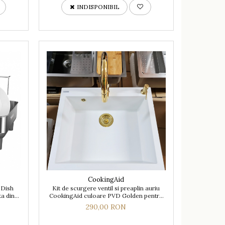
INDISPONIBIL
CookingAid
 Dish
Kit de scurgere ventil si preaplin auriu
a din
CookingAid culoare PVD Golden pentru
chiuvete bucatarie cu o singura cuva Ø
290,00 RON
gaura 90mm Ø ventil 114mm