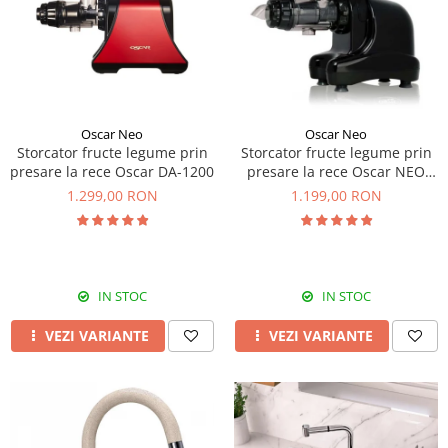
Prajitoare de paine
chiuvete
Combine frigorifice
Termostate si senzori Livolo
Rasnite de cafea
Sonerii electrice
Accesorii chiuvete bucatarie
Espressoare cafea
Roboti de bucatarie
Construieste singur
Gratar protectie chiuveta
Aparate de gatit-aragazuri
Spumarea laptelui
Scurgator farfurii
Module
Masina de spalat vase
Suporti burete
Panouri si rame
Oscar Neo
Oscar Neo
Accesorii
Tocatoare lemn si sticla
Storcator fructe legume prin
Storcator fructe legume prin
Seturi Electrocasnice
presare la rece Oscar DA-1200
presare la rece Oscar NEO
Sisteme de scurgere si cleme
DA1000
1.299,00 RON
1.199,00 RON
Tavita scurgere vase/legume/fructe
Dispenser detergent
IN STOC
IN STOC
VEZI VARIANTE
VEZI VARIANTE