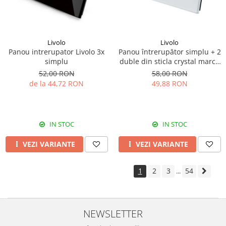
Livolo
Livolo
Panou intrerupator Livolo 3x
Panou întrerupător simplu + 2
simplu
duble din sticla crystal marca
Livolo
52,00 RON
58,00 RON
de la 44,72 RON
49,88 RON
IN STOC
IN STOC
VEZI VARIANTE
VEZI VARIANTE
1
2
3
54
...
NEWSLETTER