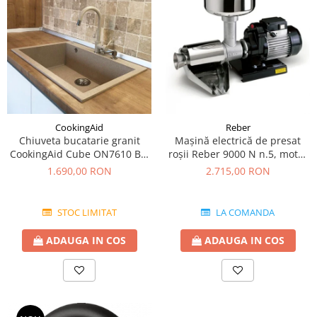
CookingAid
Reber
Chiuveta bucatarie granit
Mașină electrică de presat
CookingAid Cube ON7610 Bej
roşii Reber 9000 N n.5, motor
Pigmentat / Avena + accesorii
prin inducție de 600W,
1.690,00 RON
2.715,00 RON
montaj
producție pana la 350kg/h
STOC LIMITAT
LA COMANDA
ADAUGA IN COS
ADAUGA IN COS