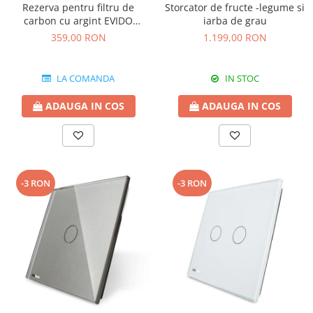
Rezerva pentru filtru de
Storcator de fructe -legume si
carbon cu argint EVIDO
iarba de grau
GREEN pentru bateriile de
359,00 RON
1.199,00 RON
apa filtrata
LA COMANDA
IN STOC
ADAUGA IN COS
ADAUGA IN COS
-3 RON
-3 RON