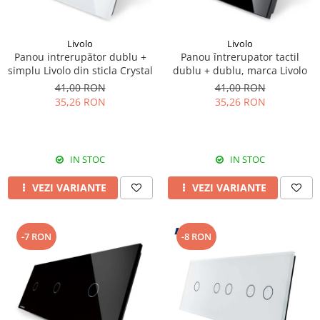
Livolo
Livolo
Panou intrerupător dublu +
Panou întrerupator tactil
simplu Livolo din sticla Crystal
dublu + dublu, marca Livolo
41,00 RON
41,00 RON
35,26 RON
35,26 RON
IN STOC
IN STOC
VEZI VARIANTE
VEZI VARIANTE
-7 RON
-8 RON