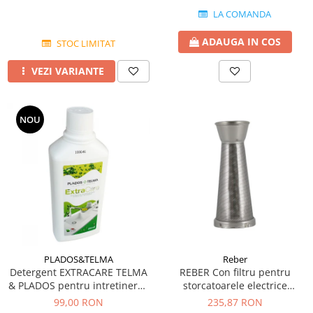
LA COMANDA
ADAUGA IN COS
STOC LIMITAT
VEZI VARIANTE
NOU
PLADOS&TELMA
Reber
Detergent EXTRACARE TELMA
REBER Con filtru pentru
& PLADOS pentru intretinerea
storcatoarele electrice
si curatarea chiuvetelor din
9000NPSP, 9000N 9004N (1.1
99,00 RON
235,87 RON
Granit
mm)