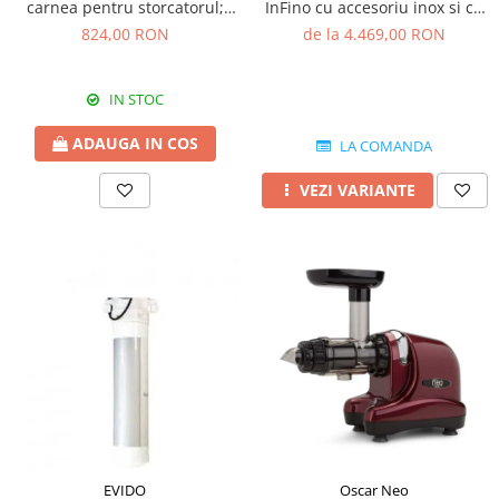
InFino cu accesoriu inox si cu
carnea pentru storcatorul;
excentric
electric Reber 9000N
de la 4.469,00 RON
824,00 RON
IN STOC
ADAUGA IN COS
LA COMANDA
VEZI VARIANTE
EVIDO
Oscar Neo