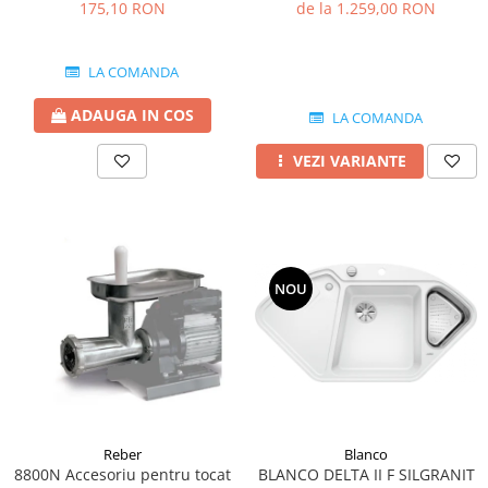
2.5 MM
silgranit 86x50 cm
175,10 RON
de la 1.259,00 RON
LA COMANDA
ADAUGA IN COS
LA COMANDA
VEZI VARIANTE
NOU
Blanco
Reber
BLANCO DELTA II F SILGRANIT
8800N Accesoriu pentru tocat