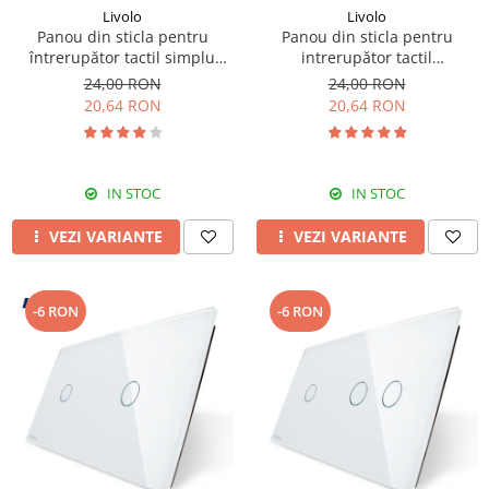
Livolo
Livolo
Panou din sticla pentru
Panou din sticla pentru
întrerupător tactil simplu
intrerupător tactil
Livolo
dublu,Livolo
24,00 RON
24,00 RON
20,64 RON
20,64 RON
IN STOC
IN STOC
VEZI VARIANTE
VEZI VARIANTE
-6 RON
-6 RON