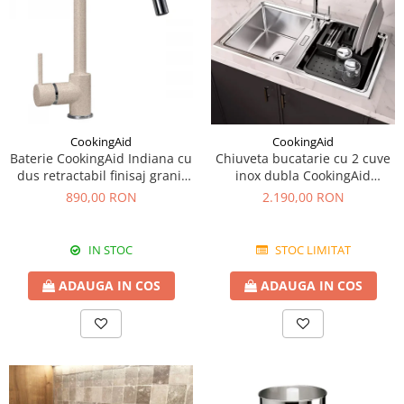
CookingAid
CookingAid
Baterie CookingAid Indiana cu
Chiuveta bucatarie cu 2 cuve
dus retractabil finisaj granit
inox dubla CookingAid
Bej Pigmentat / Avena
FUSION 86BB
890,00 RON
2.190,00 RON
IN STOC
STOC LIMITAT
ADAUGA IN COS
ADAUGA IN COS