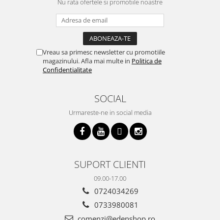
Nu rata ofertele si promotiile noastre
Vreau sa primesc newsletter cu promotiile
magazinului. Afla mai multe in
Politica de
Confidentialitate
SOCIAL
Urmareste-ne in social media
SUPORT CLIENTI
09.00-17.00
0724034269
0733980081
comenzi@edenshop.ro