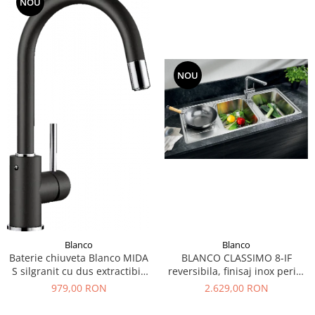
NOU
NOU
Blanco
Blanco
Baterie chiuveta Blanco MIDA
BLANCO CLASSIMO 8-IF
S silgranit cu dus extractibil,
reversibila, finisaj inox periat
diferite culori
si excentric
979,00 RON
2.629,00 RON