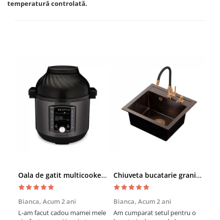
temperatură controlată.
Oala de gatit multicooker 11 functii Instant Pot Pro Crisp 8 + Air Fryer 7.6 lt
Chiuveta bucatarie granit cu finisaj negru perlat/cupru Steingran Art Copper cu dozator si baterie Quadron
Bianca,
Acum 2 ani
Bianca,
Acum 2 ani
Vic
L-am facut cadou mamei mele
Am cumparat setul pentru o
Sun