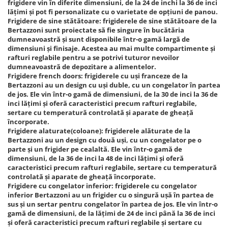
frigidere vin în diferite dimensiuni, de la 24 de inchi la 36 de inci
lățimi și pot fi personalizate cu o varietate de opțiuni de panou.
Frigidere de sine stătătoare: frigiderele de sine stătătoare de la
Bertazzoni sunt proiectate să fie singure în bucătăria
dumneavoastră și sunt disponibile într-o gamă largă de
dimensiuni și finisaje. Acestea au mai multe compartimente și
rafturi reglabile pentru a se potrivi tuturor nevoilor
dumneavoastră de depozitare a alimentelor.
Frigidere french doors: frigiderele cu uși franceze de la
Bertazzoni au un design cu uși duble, cu un congelator în partea
de jos. Ele vin într-o gamă de dimensiuni, de la 30 de inci la 36 de
inci lățimi și oferă caracteristici precum rafturi reglabile,
sertare cu temperatură controlată și aparate de gheață
încorporate.
Frigidere alaturate(coloane): frigiderele alăturate de la
Bertazzoni au un design cu două uși, cu un congelator pe o
parte și un frigider pe cealaltă. Ele vin într-o gamă de
dimensiuni, de la 36 de inci la 48 de inci lățimi și oferă
caracteristici precum rafturi reglabile, sertare cu temperatură
controlată și aparate de gheață încorporate.
Frigidere cu congelator inferior: frigiderele cu congelator
inferior Bertazzoni au un frigider cu o singură ușă în partea de
sus și un sertar pentru congelator în partea de jos. Ele vin într-o
gamă de dimensiuni, de la lățimi de 24 de inci până la 36 de inci
și oferă caracteristici precum rafturi reglabile și sertare cu