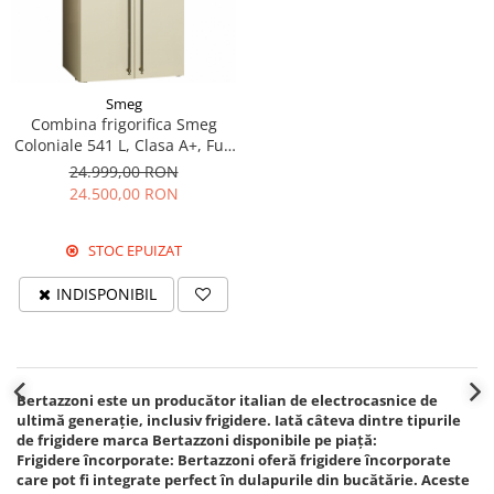
Smeg
Combina frigorifica Smeg
Coloniale 541 L, Clasa A+, Full
No Frost, Crem
24.999,00 RON
24.500,00 RON
STOC EPUIZAT
INDISPONIBIL
Bertazzoni este un producător italian de electrocasnice de
ultimă generație, inclusiv frigidere. Iată câteva dintre tipurile
de frigidere marca Bertazzoni disponibile pe piață:
Frigidere încorporate: Bertazzoni oferă frigidere încorporate
care pot fi integrate perfect în dulapurile din bucătărie. Aceste