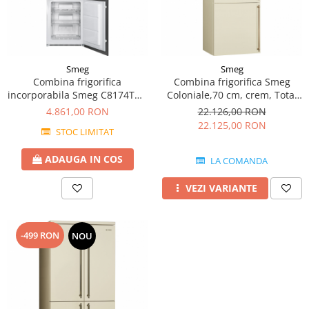
Smeg
Smeg
Combina frigorifica
Combina frigorifica Smeg
incorporabila Smeg C8174TNE
Coloniale,70 cm, crem, Total
Total No Frost, A++
No Frost
4.861,00 RON
22.126,00 RON
22.125,00 RON
STOC LIMITAT
ADAUGA IN COS
LA COMANDA
VEZI VARIANTE
-499 RON
NOU