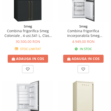
Smeg
Smeg
Combina frigorifica Smeg
Combina frigorifica
Coloniale , 4 usi,541 L, Clasa
incorporabila Smeg
A+, Full No Frost, Antracit
C8173N1F, capacitate 253 l,
30.500,00 RON
4.949,00 RON
A+
STOC LIMITAT
IN STOC
ADAUGA IN COS
ADAUGA IN COS