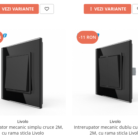
VEZI VARIANTE
VEZI VARIANTE
N
-11 RON
Livolo
Livolo
ator mecanic simplu cruce 2M,
Intrerupator mecanic dublu cu
cu rama sticla Livolo
2M, cu rama sticla Livo