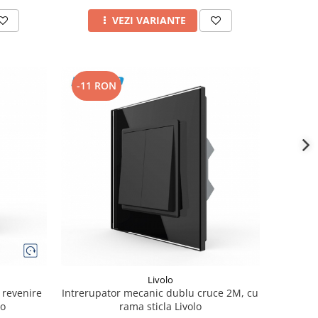
VEZI VARIANTE
-11 RON
Livolo
 revenire
Intrerupator mecanic dublu cruce 2M, cu
lo
rama sticla Livolo