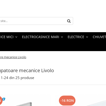
ICE MICI
ELECTROCASNICE MARI
ELECTRICE
CHIUVET
re mecanice Livolo
upatoare mecanice Livolo
1-
24
din
25
produse
N
-16 RON