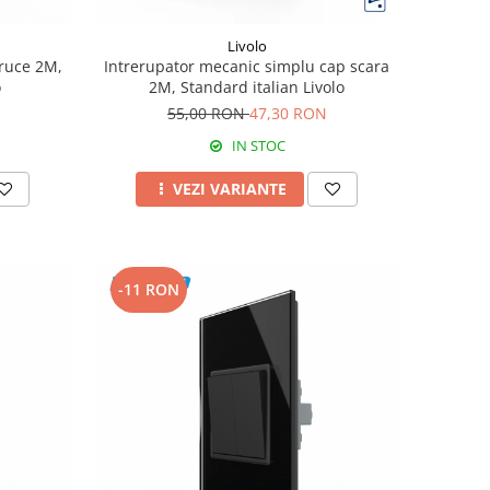
Livolo
cruce 2M,
Intrerupator mecanic simplu cap scara
o
2M, Standard italian Livolo
55,00 RON
47,30 RON
IN STOC
VEZI VARIANTE
-11 RON