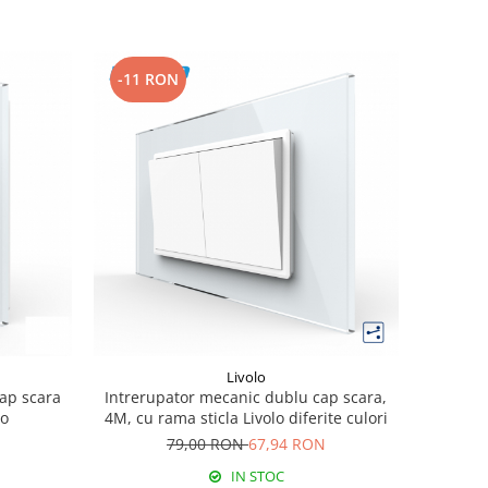
-11 RON
Livolo
cap scara
Intrerupator mecanic dublu cap scara,
lo
4M, cu rama sticla Livolo diferite culori
79,00 RON
67,94 RON
IN STOC