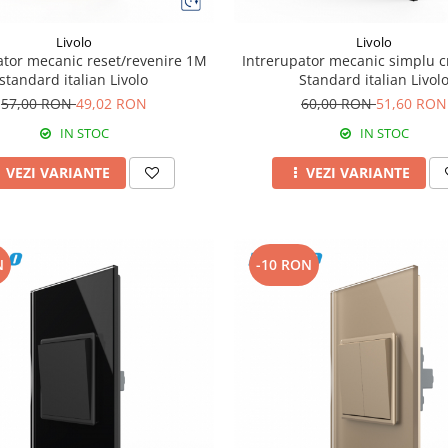
Livolo
Livolo
ator mecanic reset/revenire 1M
Intrerupator mecanic simplu 
standard italian Livolo
Standard italian Livol
57,00 RON
49,02 RON
60,00 RON
51,60 RON
IN STOC
IN STOC
VEZI VARIANTE
VEZI VARIANTE
N
-10 RON