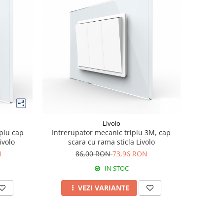
Livolo
plu cap
Intrerupator mecanic triplu 3M, cap
ivolo
scara cu rama sticla Livolo
N
86,00 RON
73,96 RON
IN STOC
VEZI VARIANTE