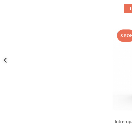
-8 RO
Intrerup