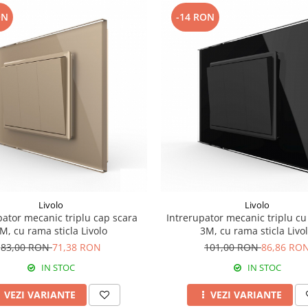
ON
-14 RON
Livolo
Livolo
pator mecanic triplu cap scara
Intrerupator mecanic triplu cu
M, cu rama sticla Livolo
3M, cu rama sticla Livo
83,00 RON
71,38 RON
101,00 RON
86,86 RO
IN STOC
IN STOC
VEZI VARIANTE
VEZI VARIANTE