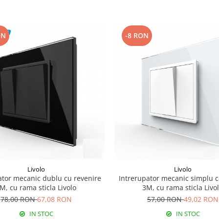
ON
-8 RON
Livolo
Livolo
ator mecanic dublu cu revenire
Intrerupator mecanic simplu 
M, cu rama sticla Livolo
3M, cu rama sticla Livo
78,00 RON
67,08 RON
57,00 RON
49,02 RON
IN STOC
IN STOC