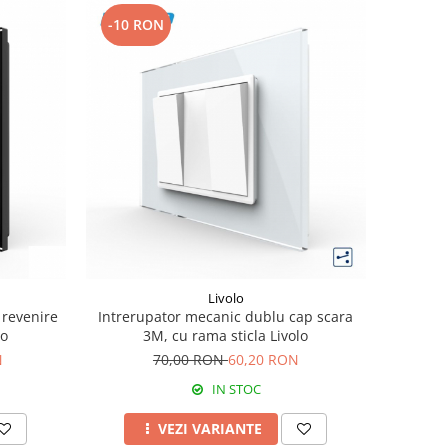
-10 RON
Livolo
 revenire
Intrerupator mecanic dublu cap scara
lo
3M, cu rama sticla Livolo
N
70,00 RON
60,20 RON
IN STOC
VEZI VARIANTE