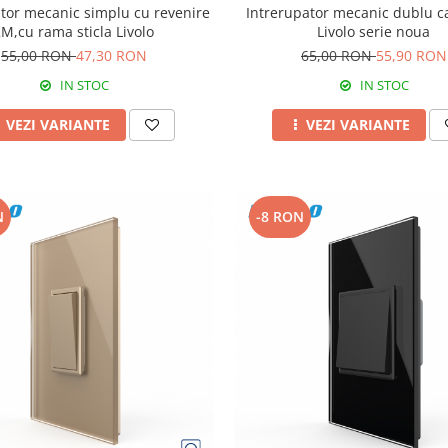
ator mecanic simplu cu revenire
Intrerupator mecanic dublu c
2M,cu rama sticla Livolo
Livolo serie noua
55,00 RON
47,30 RON
65,00 RON
55,90 RON
IN STOC
IN STOC
VEZI VARIANTE
VEZI VARIANTE
N
-8 RON