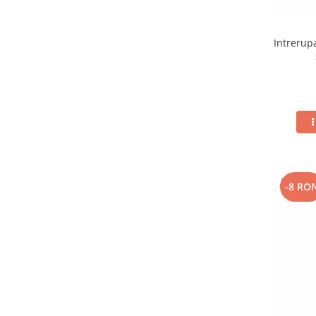
Intrerup
-8 RO