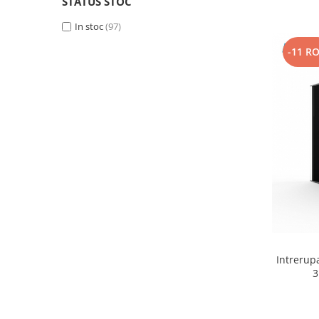
STATUS STOC
In stoc
(97)
-11 R
Intrerup
3