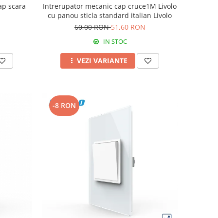
ap scara
Intrerupator mecanic cap cruce1M Livolo
cu panou sticla standard italian Livolo
60,00 RON
51,60 RON
IN STOC
VEZI VARIANTE
-8 RON