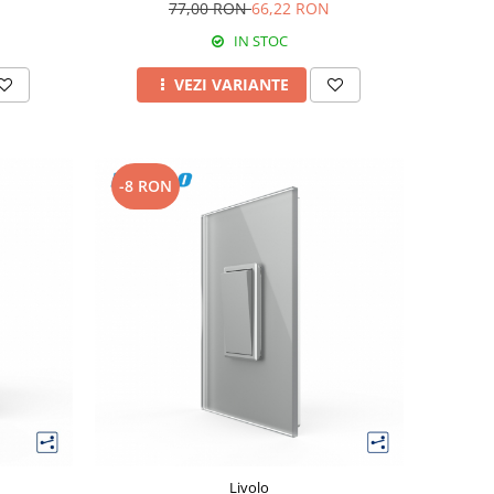
77,00 RON
66,22 RON
IN STOC
VEZI VARIANTE
-8 RON
Livolo