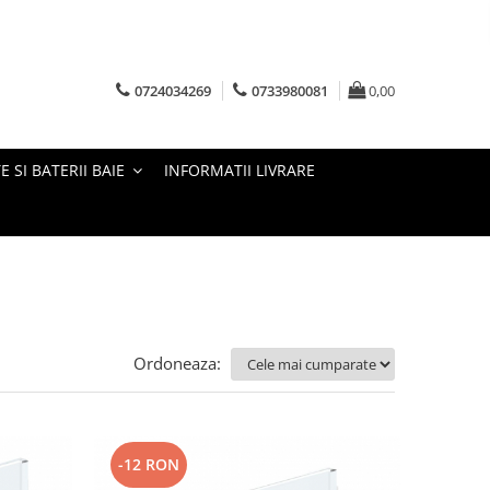
0724034269
0733980081
0,00
E SI BATERII BAIE
INFORMATII LIVRARE
Ordoneaza:
-12 RON