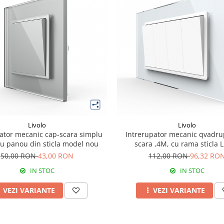
Livolo
Livolo
ator mecanic cap-scara simplu
Intrerupator mecanic qvadru
cu panou din sticla model nou
scara ,4M, cu rama sticla L
50,00 RON
43,00 RON
112,00 RON
96,32 RO
IN STOC
IN STOC
VEZI VARIANTE
VEZI VARIANTE