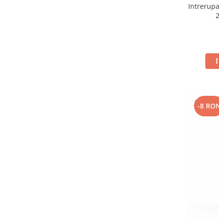
Intrerup
-8 RO