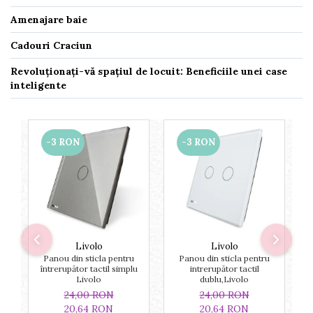
Amenajare baie
Cadouri Craciun
Revoluționați-vă spațiul de locuit: Beneficiile unei case
inteligente
-3 RON
-3 RON
Livolo
Livolo
Panou din sticla pentru
Panou din sticla pentru
întrerupător tactil simplu
intrerupător tactil
Livolo
dublu,Livolo
24,00 RON
24,00 RON
20,64 RON
20,64 RON