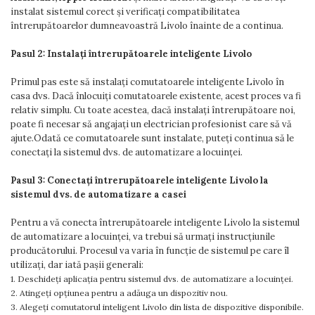
instalat sistemul corect și verificați compatibilitatea
întrerupătoarelor dumneavoastră Livolo înainte de a continua.
Pasul 2: Instalați întrerupătoarele inteligente Livolo
Primul pas este să instalați comutatoarele inteligente Livolo în
casa dvs. Dacă înlocuiți comutatoarele existente, acest proces va fi
relativ simplu. Cu toate acestea, dacă instalați întrerupătoare noi,
poate fi necesar să angajați un electrician profesionist care să vă
ajute.Odată ce comutatoarele sunt instalate, puteți continua să le
conectați la sistemul dvs. de automatizare a locuinței.
Pasul 3: Conectați întrerupătoarele inteligente Livolo la
sistemul dvs. de automatizare a casei
Pentru a vă conecta întrerupătoarele inteligente Livolo la sistemul
de automatizare a locuinței, va trebui să urmați instrucțiunile
producătorului. Procesul va varia în funcție de sistemul pe care îl
utilizați, dar iată pașii generali:
1. Deschideți aplicația pentru sistemul dvs. de automatizare a locuinței.
2. Atingeți opțiunea pentru a adăuga un dispozitiv nou.
3. Alegeți comutatorul inteligent Livolo din lista de dispozitive disponibile.