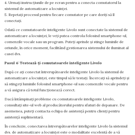
4. Urmați instrucțiunile de pe ecran pentru a conecta comutatorul la
sistemul de automatizare a locuinței.
5. Repetați procesul pentru fiecare comutator pe care doriți să îl
conectați.
Odată ce comutatoarele inteligente Livolo sunt conectate la sistemul de
automatizare a locuinței, le veți putea controla folosind smartphone-ul,
comenzile vocale sau un program. Puteți aprinde și stinge luminile de
oriunde, în orice moment, facilitând gestionarea sistemului de iluminat al
casei dvs.
Pasul 4: Testează-ți comutatoarele inteligente Livolo
După ce ați conectat întrerupătoarele inteligente Livolo la sistemul de
automatizare a locuinței, este timpul să le testați. Încercați să aprindeți și
să stingeți luminile folosind smartphone-ul sau comenzile vocale pentru
a vă asigura că totul funcționează corect.
Dacă întâmpinați probleme cu comutatoarele inteligente Livolo,
consultați site-ul web al producătorului pentru sfaturi de depanare. De
asemenea, puteți contacta echipa de asistență pentru clienți pentru
asistență suplimentară.
În concluzie, conectarea întrerupătoarelor inteligente Livolo la sistemul
dvs. de automatizare a locuinței este o modalitate excelentă de a vă