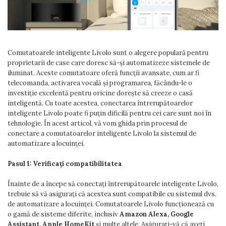
Prajitoare de paine
chiuvete
Sonerii electrice
Espressoare cafea
Rasnite de cafea
Accesorii chiuvete bucatarie
Construieste singur
Aparate de gatit-aragazuri
Roboti de bucatarie
Gratar protectie chiuveta
Module
Masina de spalat vase
Spumarea laptelui
Scurgator farfurii
Panouri si rame
Comutatoarele inteligente Livolo sunt o alegere populară pentru
Accesorii
Suporti burete
proprietarii de case care doresc să-și automatizeze sistemele de
Tocatoare lemn si sticla
iluminat. Aceste comutatoare oferă funcții avansate, cum ar fi
Seturi Electrocasnice
telecomanda, activarea vocală și programarea, făcându-le o
Sisteme de scurgere si cleme
investiție excelentă pentru oricine dorește să creeze o casă
Tavita scurgere vase/legume/fructe
inteligentă. Cu toate acestea, conectarea întrerupătoarelor
Dispenser detergent
inteligente Livolo poate fi puțin dificilă pentru cei care sunt noi în
tehnologie. În acest articol, vă vom ghida prin procesul de
conectare a comutatoarelor inteligente Livolo la sistemul de
automatizare a locuinței.
Pasul 1: Verificați compatibilitatea
Înainte de a începe să conectați întrerupătoarele inteligente Livolo,
trebuie să vă asigurați că acestea sunt compatibile cu sistemul dvs.
de automatizare a locuinței. Comutatoarele Livolo funcționează cu
o gamă de sisteme diferite, inclusiv
Amazon Alexa, Google
Assistant, Apple HomeKit
și multe altele. Asigurați-vă că aveți