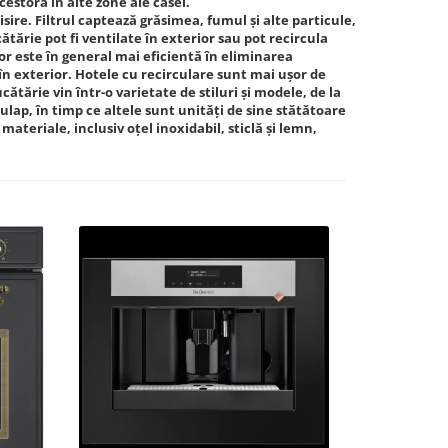
estora în alte zone ale casei.
isire. Filtrul captează grăsimea, fumul și alte particule,
ărie pot fi ventilate în exterior sau pot recircula
ior este în general mai eficientă în eliminarea
n exterior. Hotele cu recirculare sunt mai ușor de
ătărie vin într-o varietate de stiluri și modele, de la
ulap, în timp ce altele sunt unități de sine stătătoare
ateriale, inclusiv oțel inoxidabil, sticlă și lemn,