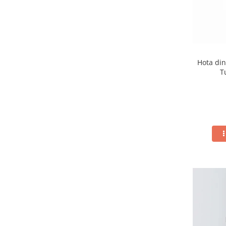
Hota din
T