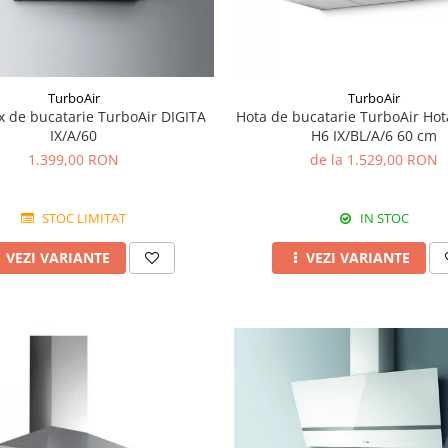
TurboAir
TurboAir
x de bucatarie TurboAir DIGITA
Hota de bucatarie TurboAir H
IX/A/60
H6 IX/BL/A/6 60 cm
1.399,00 RON
de la 1.529,00 RON
STOC LIMITAT
IN STOC
VEZI VARIANTE
VEZI VARIANTE