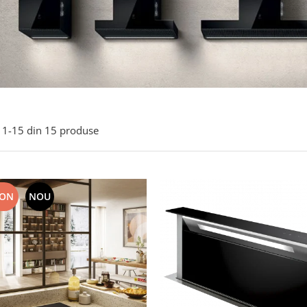
1-
15
din
15
produse
RON
NOU