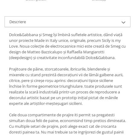
Descriere
Dolce&Gabbana și Smeg își îmbină sufletele artistice, dând viață
unor proiecte Made in Italy unice, originale, precum Sicily is my
Love. Noua colecție de electrocasnice mici este creată de Smeg cu
design de Matteo Bazzicalupo și Raffaella Mangiarotti
(deepdesign) și creativitate inconfundabilă Dolce&Gabbana.
Prajitoare de pâine, storcatoarele, ibricurile, blenderele și
mixerele cu stand prezintă decorațiuni vii de lămâi galbene aurii,
citrice, pere și cireșe roșu aprins: decorațiuni tipice siciliene
închise în forme geometrice triunghiulare. toate produsele sunt
realizate la scară industrială printr-un proces de reproducere a
decorului artistic bazat pe un prototip inițial pictat de mâinile
experte ale artiștilor-meșteșugari sicilieni.
Cele doua compartimente de prajire iti permit sa pregatesti
simultan doua felii de paine, economisind timp pretios dimineata.
Cu multiple setari de prajire, poti alege exact cat de crocanta
doresti painea ta. Nu mai trebuie sa te ingrijorezi de gustul painii