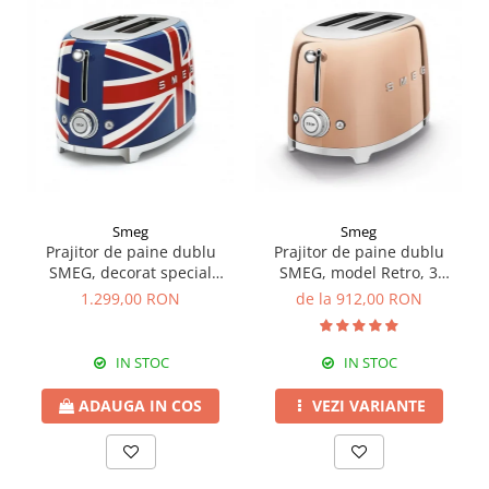
Smeg
Smeg
Prajitor de paine dublu
Prajitor de paine dublu
SMEG, decorat special
SMEG, model Retro, 3
drapel britanic
functii
1.299,00 RON
de la 912,00 RON
IN STOC
IN STOC
ADAUGA IN COS
VEZI VARIANTE