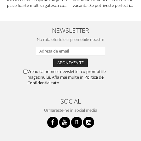
place foarte mult sa gatesca cu
vacanta. Se potriveste perfect in
c
acest aparat, fara efort si fara sa
decor, se curata perfect, este
v
trebuiasca sa tot invarta in
practic si util. Calitate foarte
b
cratita...ma gandesc serios sa imi
buna, recomand cu drag !
v
cumpar si eu! Recomand mult !
m
NEWSLETTER
Nu rata ofertele si promotiile noastre
Vreau sa primesc newsletter cu promotiile
magazinului. Afla mai multe in
Politica de
Confidentialitate
SOCIAL
Urmareste-ne in social media