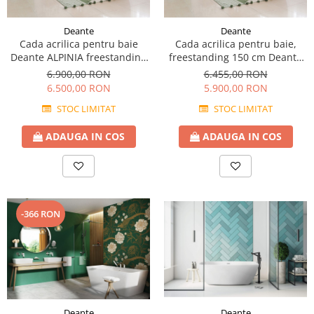
Prajitoare de paine
chiuvete
Combine frigorifice
Termostate si senzori Livolo
Rasnite de cafea
Sonerii electrice
Accesorii chiuvete bucatarie
Espressoare cafea
Deante
Deante
Roboti de bucatarie
Cada acrilica pentru baie
Cada acrilica pentru baie,
Construieste singur
Gratar protectie chiuveta
Aparate de gatit-aragazuri
Deante ALPINIA freestanding
freestanding 150 cm Deante
Spumarea laptelui
Scurgator farfurii
Module
170 cm
ALPINIA
Masina de spalat vase
6.900,00 RON
6.455,00 RON
Suporti burete
6.500,00 RON
5.900,00 RON
Panouri si rame
Accesorii
Tocatoare lemn si sticla
STOC LIMITAT
STOC LIMITAT
Seturi Electrocasnice
Sisteme de scurgere si cleme
ADAUGA IN COS
ADAUGA IN COS
Tavita scurgere vase/legume/fructe
Dispenser detergent
-366 RON
Deante
Deante