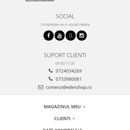
SOCIAL
Urmareste-ne in social media
SUPORT CLIENTI
09.00-17.00
0724034269
0733980081
comenzi@edenshop.ro
MAGAZINUL MEU
CLIENTI