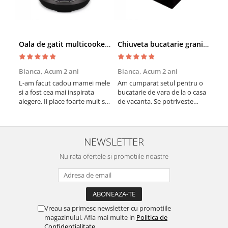
Oala de gatit multicooker 11 functii Instant Pot Pro Crisp 8 + Air Fryer 7.6 lt
Chiuveta bucatarie granit cu finisaj negru perlat/cupru Steingran Art Copper cu dozator si baterie Quadron
Bianca,
Acum 2 ani
Bianca,
Acum 2 ani
Vic
L-am facut cadou mamei mele
Am cumparat setul pentru o
Sun
si a fost cea mai inspirata
bucatarie de vara de la o casa
cup
alegere. Ii place foarte mult sa
de vacanta. Se potriveste
col
gatesca cu acest aparat, fara
perfect in decor, se curata
vin
efort si fara sa trebuiasca sa
perfect, este practic si util.
în b
tot invarta in cratita...ma
Calitate foarte buna,
vari
gandesc serios sa imi cumpar
recomand cu drag !
mes
NEWSLETTER
si eu! Recomand mult !
Nu rata ofertele si promotiile noastre
Vreau sa primesc newsletter cu promotiile
magazinului. Afla mai multe in
Politica de
Confidentialitate