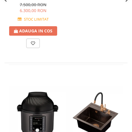
freestanding, 160 cm
7.500,00 RON
6.300,00 RON
STOC LIMITAT
ADAUGA IN COS