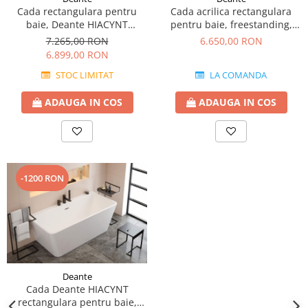
Cada acrilica rectangulara
Cada rectangulara pentru
pentru baie, freestanding,
baie, Deante HIACYNT
150 cm Deante ANEMON
freestanding, 170 cm
6.650,00 RON
7.265,00 RON
6.899,00 RON
LA COMANDA
STOC LIMITAT
ADAUGA IN COS
ADAUGA IN COS
-1200 RON
Deante
Cada Deante HIACYNT
rectangulara pentru baie,