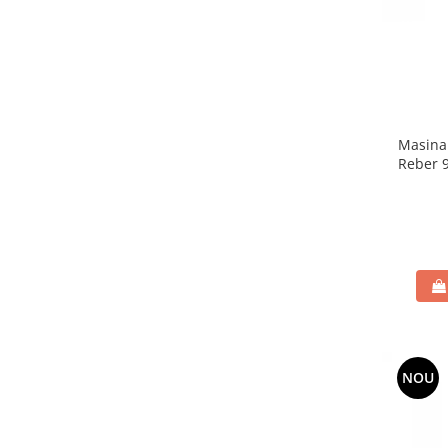
Masina 
Reber 9
NOU