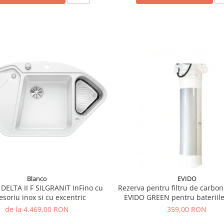
Blanco
EVIDO
ELTA II F SILGRANIT InFino cu
Rezerva pentru filtru de carbon
esoriu inox si cu excentric
EVIDO GREEN pentru bateriil
filtrata
de la 4.469,00 RON
359,00 RON