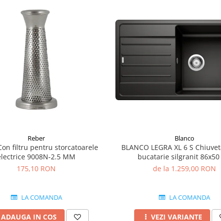
Reber
Blanco
on filtru pentru storcatoarele
BLANCO LEGRA XL 6 S Chiuvet
electrice 9008N-2.5 MM
bucatarie silgranit 86x5
175,10 RON
de la 1.259,00 RON
LA COMANDA
LA COMANDA
ADAUGA IN COS
VEZI VARIANTE