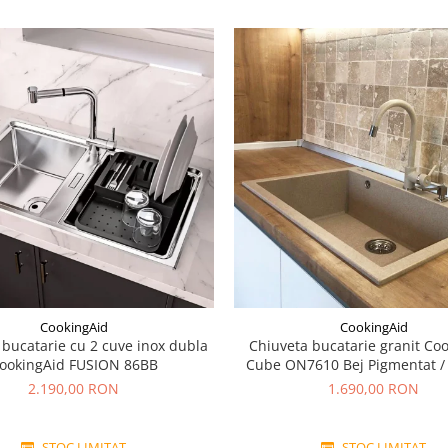
CookingAid
CookingAid
 bucatarie cu 2 cuve inox dubla
Chiuveta bucatarie granit Co
ookingAid FUSION 86BB
Cube ON7610 Bej Pigmentat /
accesorii montaj
2.190,00 RON
1.690,00 RON
STOC LIMITAT
STOC LIMITAT