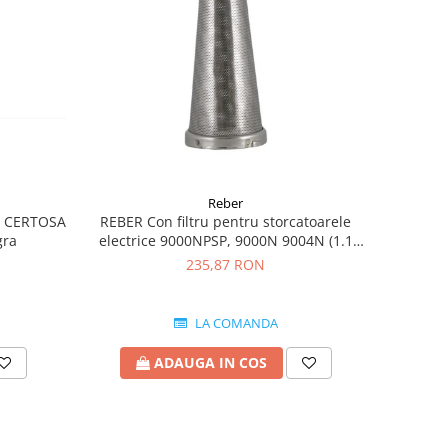
Reber
ir CERTOSA
REBER Con filtru pentru storcatoarele
gra
electrice 9000NPSP, 9000N 9004N (1.1
mm)
235,87 RON
LA COMANDA
ADAUGA IN COS