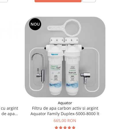
NOU
Aquator
 cu argint
Filtru de apa carbon activ si argint
e de apa
Aquator Family Duplex-5000-8000 lt
665,00 RON