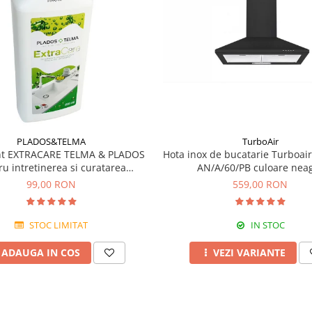
TurboAir
PLADOS&TELMA
Hota inox de bucatarie Turboa
nt EXTRACARE TELMA & PLADOS
AN/A/60/PB culoare nea
ru intretinerea si curatarea
chiuvetelor din Granit
559,00 RON
99,00 RON
IN STOC
STOC LIMITAT
VEZI VARIANTE
ADAUGA IN COS