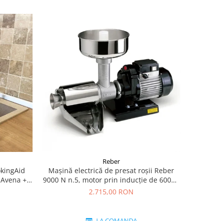
Reber
okingAid
Mașină electrică de presat roşii Reber
 Avena +
9000 N n.5, motor prin inducție de 600W,
producție pana la 350kg/h
2.715,00 RON
LA COMANDA