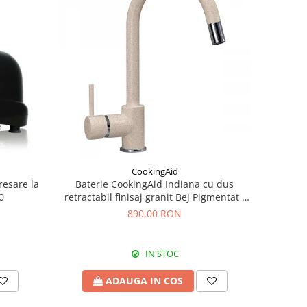
CookingAid
resare la
Baterie CookingAid Indiana cu dus
0
retractabil finisaj granit Bej Pigmentat /
Avena
890,00 RON
IN STOC
ADAUGA IN COS