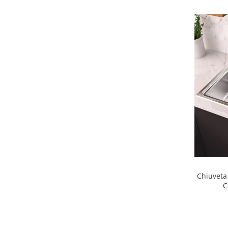
Chiuveta
C