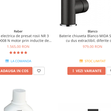
Reber
Blanco
electrica de presat rosii NR 3
Baterie chiuveta Blanco MIDA S 
008 N motor prin inductie de
cu dus extractibil, diferite 
400W
1.565,00 RON
979,00 RON
LA COMANDA
STOC LIMITAT
ADAUGA IN COS
VEZI VARIANTE