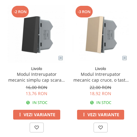
-2 RON
-3 RON
Livolo
Livolo
Modul Intrerupator
Modul Intrerupator
mecanic simplu cap scara 1
mecanic cap cruce, o tasta
M,Livolo
1M Livolo
16,00 RON
22,00 RON
13,76 RON
18,92 RON
IN STOC
IN STOC
VEZI VARIANTE
VEZI VARIANTE