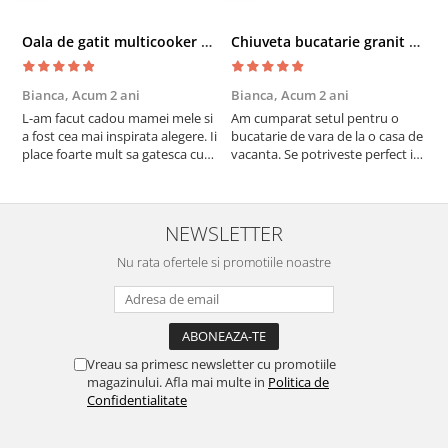
Oala de gatit multicooker 11 functii Instant Pot Pro Crisp 8 + Air Fryer 7.6 lt
Chiuveta bucatarie granit cu finisaj negru perlat/cupru Steingran Art Copper cu dozator si baterie Quadron
Bianca,
Acum 2 ani
Bianca,
Acum 2 ani
V
L-am facut cadou mamei mele si
Am cumparat setul pentru o
S
a fost cea mai inspirata alegere. Ii
bucatarie de vara de la o casa de
c
place foarte mult sa gatesca cu
vacanta. Se potriveste perfect in
c
acest aparat, fara efort si fara sa
decor, se curata perfect, este
v
trebuiasca sa tot invarta in
practic si util. Calitate foarte
b
cratita...ma gandesc serios sa imi
buna, recomand cu drag !
v
cumpar si eu! Recomand mult !
m
NEWSLETTER
Nu rata ofertele si promotiile noastre
Vreau sa primesc newsletter cu promotiile
magazinului. Afla mai multe in
Politica de
Confidentialitate