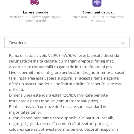
Livrare oriunde
Consultant dedicat
Parteneri DPD, livram rapid, sigur si
Zilnic intre 9.30-19.00 Telefonic sau
uneori gratuit!
whatsapp
Descriere
Rama din sticlă Livolo VL-P9E-4W/B/A/I este fabricată din sticlă
securizată de înaltă calitate, cu margini drepte și finisaj mat.
Aceasta este compatibilă cu gama de întrerupătoare și prize
Livolo, permițând o integrare perfectă în designul interior al casei
tale. Instalarea este ușoară și sigură, iar această ramă elegantă
oferă un aspect modern și sofisticat oricărei încăperi în care este
utilizată.
Dimensiunea esterioara este142x78x8 mm care permite
instalarea a patru module (comutatoare sau prize).
Poate fi instalată pe doze de 4 m, care sunt standard în
majoritatea țărilor.
Culori disponibile: Rama este disponibilă în patru culori: alb,
negru, gri și gold, ceea ce înseamnă că utilizatorii pot alege
culoarea care se potrivește cel mai bine cu decorul încăperii în