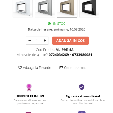
IN STOC
Data de livrare:
poimaine, 10.08.2026
ADAUGA IN COS
Cod Produs:
VL-P9E-4A
Ai nevoie de ajutor?
0724034269
/
0733980081
Adauga la Favorite
Cere informatii
PRODUSE PREMIUM!
Siguranta si comoditate!
Garantam calitatea tuturor
Poti achita online cu cardul, ramburs
produselor de pe site!
sau chiar in rate!