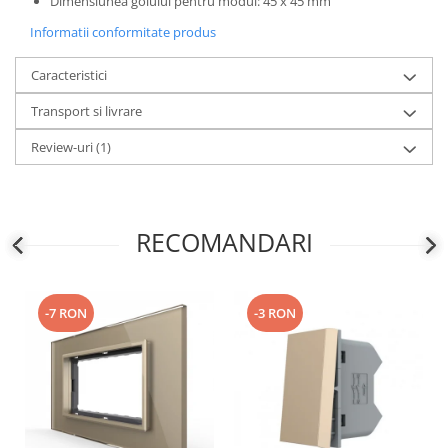
Dimensiunea golului pentru modul: 45 x 45 mm
Informatii conformitate produs
Caracteristici
Transport si livrare
Review-uri
(1)
RECOMANDARI
-7 RON
-3 RON