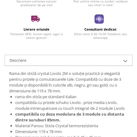
Garantam calitatea tuturor
Poti achita online cu cardul, ramburs
produselor de pe site!
sau chiar in rate!
Livrare oriunde
Consultant dedicat
Parteneri DPD, livram rapid, sigur si
Zilnic intre 9.30-19.00 Telefonic sau
uneori gratuit!
whatsapp
Descriere
Rama din sticlă crystal Livolo 2M o soluție practică și elegantă
pentru prizele și comutatoarele tale. Compatibilă cu doze de 3
module și disponibilă în culorile alb, negru, gri sau gold, cu o
dimensiune de 119 x 78 mm.
rama din sticla pe standard italian
compatibila cu prizele schuko Livolo , prize media Livolo,
module intrerupatoare cu touch integrat de 2 module Livolo
compatibila cu doza modulara de 3 module cu distanta
dintre suruburi 85mm.
Material Panou: Sticla Crystal termorezistenta
Dimensiune: 119 x 78 mm