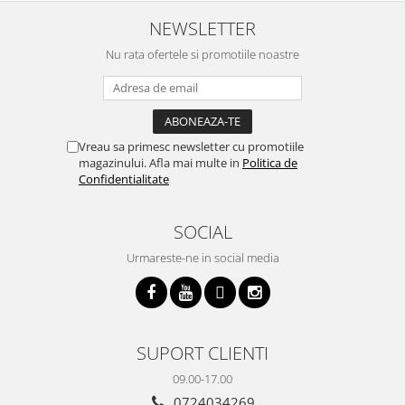
cratita...ma gandesc serios sa imi
buna, recomand cu drag !
v
cumpar si eu! Recomand mult !
m
NEWSLETTER
Nu rata ofertele si promotiile noastre
Vreau sa primesc newsletter cu promotiile
magazinului. Afla mai multe in
Politica de
Confidentialitate
SOCIAL
Urmareste-ne in social media
SUPORT CLIENTI
09.00-17.00
0724034269