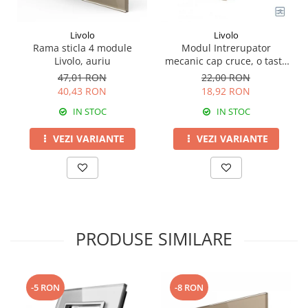
Livolo
Livolo
Rama sticla 4 module
Modul Intrerupator
Livolo, auriu
mecanic cap cruce, o tasta
1M Livolo
47,01 RON
22,00 RON
40,43 RON
18,92 RON
IN STOC
IN STOC
VEZI VARIANTE
VEZI VARIANTE
PRODUSE SIMILARE
-5 RON
-8 RON