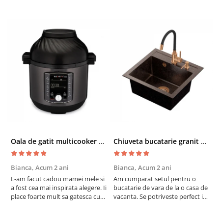
Oala de gatit multicooker 11 functii Instant Pot Pro Crisp 8 + Air Fryer 7.6 lt
Chiuveta bucatarie granit cu finisaj negru perlat/cupru Steingran Art Copper cu dozator si baterie Quadron
Bianca,
Acum 2 ani
Bianca,
Acum 2 ani
V
L-am facut cadou mamei mele si
Am cumparat setul pentru o
S
a fost cea mai inspirata alegere. Ii
bucatarie de vara de la o casa de
c
place foarte mult sa gatesca cu
vacanta. Se potriveste perfect in
c
acest aparat, fara efort si fara sa
decor, se curata perfect, este
v
trebuiasca sa tot invarta in
practic si util. Calitate foarte
b