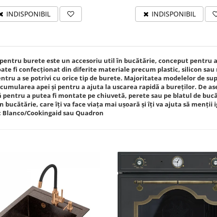
INDISPONIBIL
INDISPONIBIL
pentru burete este un accesoriu util în bucătărie, conceput pentru a
ate fi confecționat din diferite materiale precum plastic, silicon sau m
ntru a se potrivi cu orice tip de burete. Majoritatea modelelor de sup
cumularea apei și pentru a ajuta la uscarea rapidă a bureților. De 
 pentru a putea fi montate pe chiuvetă, perete sau pe blatul de buc
în bucătărie, care îți va face viața mai ușoară și îți va ajuta să menți
: Blanco/Cookingaid sau Quadron