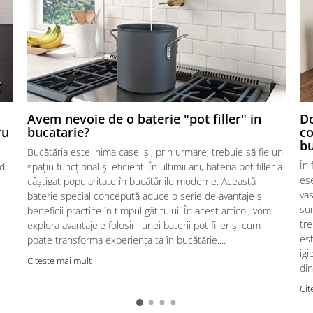
Avem nevoie de o baterie "pot filler" in
Do
ru
bucatarie?
co
bu
Bucătăria este inima casei și, prin urmare, trebuie să fie un
În
nd
spațiu funcțional și eficient. În ultimii ani, bateria pot filler a
ese
câștigat popularitate în bucătăriile moderne. Această
vas
baterie special concepută aduce o serie de avantaje și
sur
beneficii practice în timpul gătitului. În acest articol, vom
tre
explora avantajele folosirii unei baterii pot filler și cum
es
poate transforma experiența ta în bucătărie....
igi
Citeste mai mult
din
Cit