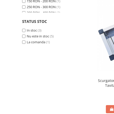
150 RON - 200 RON
(1)
250 RON - 300 RON
(1)
300 RON - 400 RON
(3)
500 RON - 750 RON
(2)
STATUS STOC
Peste 1000 RON
(1)
In stoc
(3)
Nu este in stoc
(5)
La comanda
(1)
Scurgato
Tavit