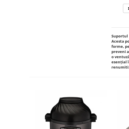
Suportul 
Acesta po
forme, pe
preveni a
o ventuză
esențial 
renumiti