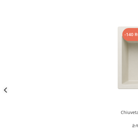
-140 
Chiuveta
2.