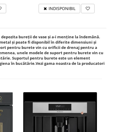
INDISPONIBIL
 depozita bureții de vase și a-i menține la îndemână.
etal și poate fi disponibil în diferite dimensiuni și
ort pentru burete vin cu orificii de drenaj pentru a
asemenea, unele modele de suport pentru burete vin cu
ătărie. Suportul pentru burete este un element
i igiena în bucătărie.Vezi gama noastra de la producatori