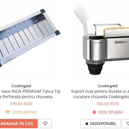
CookingAid
CookingAid
r vase INOX PREMIUM Tasca Tip
Suport inox pentru burete si a
a Perforata pentru chiuveta
curatare chiuveta CookingAi
390,00 RON
180,00 RON
STOC LIMITAT
STOC EPUIZAT
ADAUGA IN COS
INDISPONIBIL