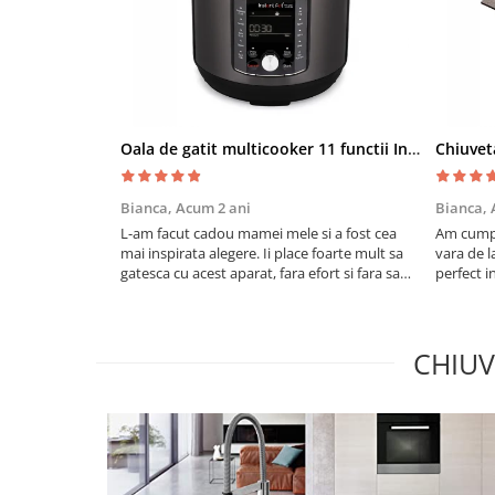
Oala de gatit multicooker 11 functii Instant Pot Pro Crisp 8 + Air Fryer 7.6 lt
Bianca,
Acum 2 ani
Bianca,
L-am facut cadou mamei mele si a fost cea
Am cumpa
mai inspirata alegere. Ii place foarte mult sa
vara de l
gatesca cu acest aparat, fara efort si fara sa
perfect i
trebuiasca sa tot invarta in cratita...ma
practic s
gandesc serios sa imi cumpar si eu!
cu drag !
Recomand mult !
CHIUV