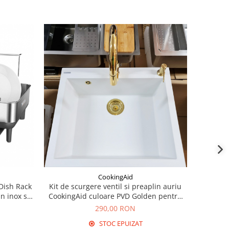
CookingAid
 Dish Rack
Kit de scurgere ventil si preaplin auriu
n inox si
CookingAid culoare PVD Golden pentru
chiuvete bucatarie cu o singura cuva Ø
290,00 RON
gaura 90mm Ø ventil 114mm
STOC EPUIZAT