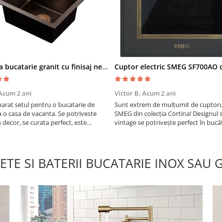
Chiuveta bucatarie granit cu finisaj negru perlat/cupru Steingran Art Copper cu dozator si baterie Quadron
Acum 2 ani
Victor B,
Acum 2 ani
rat setul pentru o bucatarie de
Sunt extrem de mulțumit de cuptorul
a o casa de vacanta. Se potriveste
SMEG din colecția Cortina! Designul 
n decor, se curata perfect, este
vintage se potrivește perfect în bucă
i util. Calitate foarte buna, recomand
mea, iar funcțiile variate de gătit fac
pregătirea meselor o plăcere.
ETE SI BATERII BUCATARIE INOX SAU 