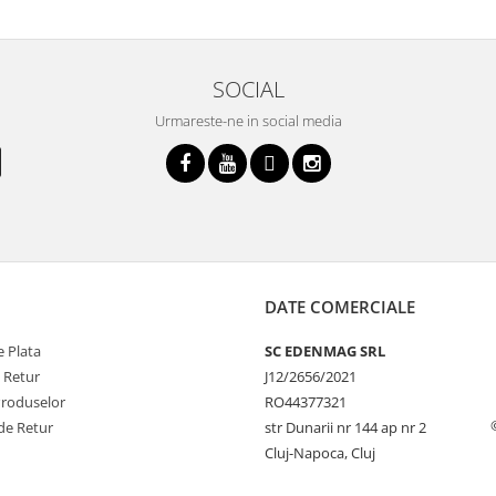
SOCIAL
Urmareste-ne in social media
DATE COMERCIALE
 Plata
SC EDENMAG SRL
e Retur
J12/2656/2021
Produselor
RO44377321
de Retur
str Dunarii nr 144 ap nr 2
Cluj-Napoca, Cluj