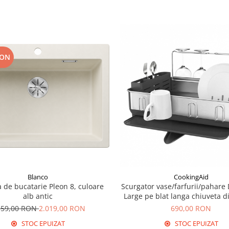
RON
Blanco
CookingAid
 de bucatarie Pleon 8, culoare
Scurgator vase/farfurii/pahare
alb antic
Large pe blat langa chiuveta di
ABS
159,00 RON
2.019,00 RON
690,00 RON
STOC EPUIZAT
STOC EPUIZAT