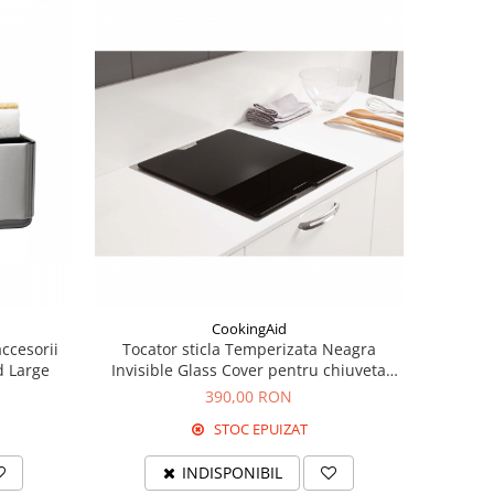
CookingAid
ccesorii
Tocator sticla Temperizata Neagra
d Large
Invisible Glass Cover pentru chiuveta
CookingAid Invisible 40R si pentru alte
390,00 RON
chiuvete
STOC EPUIZAT
INDISPONIBIL