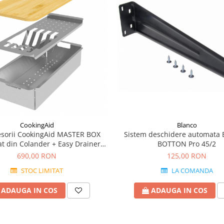
CookingAid
Blanco
esorii CookingAid MASTER BOX
Sistem deschidere automata
t din Colander + Easy Drainer +
BOTTON Pro 45/2
Tocator lemn
690,00 RON
125,00 RON
STOC LIMITAT
LA COMANDA
ADAUGA IN COS
ADAUGA IN COS