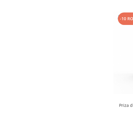
-10 R
Priza 