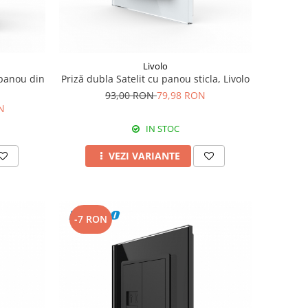
Livolo
 panou din
Priză dubla Satelit cu panou sticla, Livolo
93,00 RON
79,98 RON
N
IN STOC
VEZI VARIANTE
-7 RON