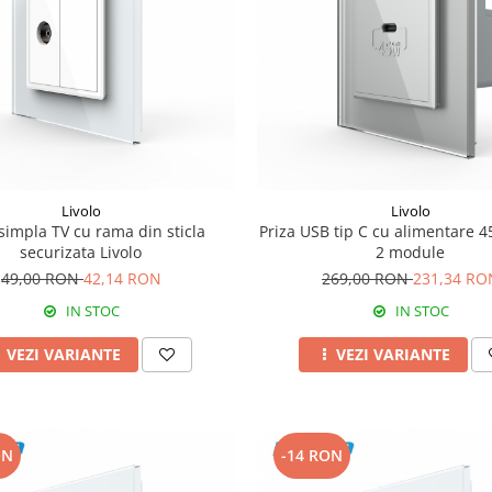
Livolo
Livolo
 simpla TV cu rama din sticla
Priza USB tip C cu alimentare 4
securizata Livolo
2 module
49,00 RON
42,14 RON
269,00 RON
231,34 RO
IN STOC
IN STOC
VEZI VARIANTE
VEZI VARIANTE
ON
-14 RON