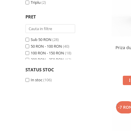
Triplu
(2)
PRET
Sub 50 RON
(28)
50 RON - 100 RON
(40)
Priza du
100 RON - 150 RON
(18)
200 RON - 250 RON
(12)
250 RON - 300 RON
(4)
STATUS STOC
300 RON - 400 RON
(4)
In stoc
(106)
-7 RO