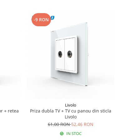
-9 RON
Livolo
or + retea
Priza dubla TV + TV cu panou din sticla
Livolo
61,00 RON
52,46 RON
IN STOC