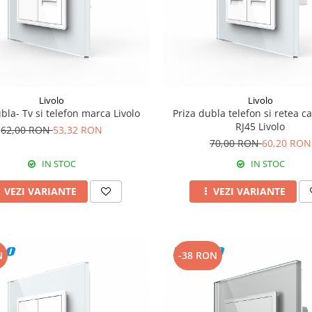
Livolo
Livolo
bla- Tv si telefon marca Livolo
Priza dubla telefon si retea ca
RJ45 Livolo
62,00 RON
53,32 RON
70,00 RON
60,20 RON
IN STOC
IN STOC
VEZI VARIANTE
VEZI VARIANTE
N
-38 RON