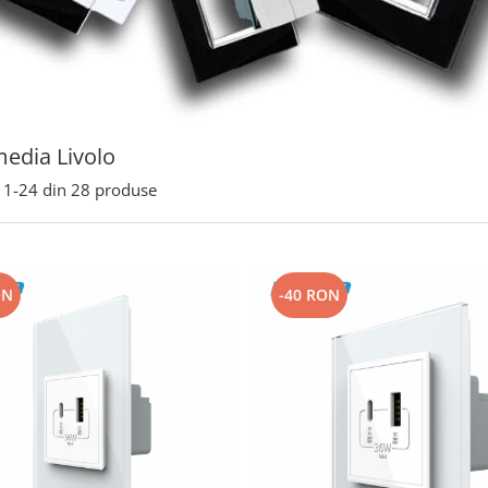
media Livolo
1-
24
din
28
produse
ON
-40 RON