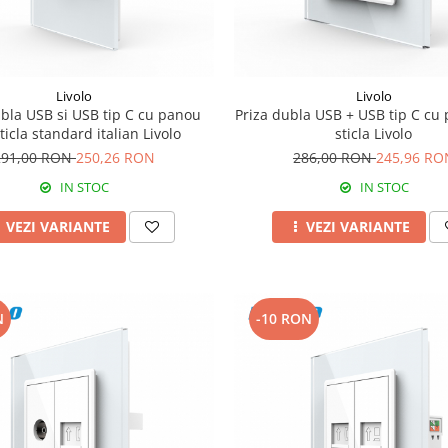
Livolo
Livolo
ubla USB si USB tip C cu panou
Priza dubla USB + USB tip C cu
ticla standard italian Livolo
sticla Livolo
291,00 RON
250,26 RON
286,00 RON
245,96 RO
IN STOC
IN STOC
VEZI VARIANTE
VEZI VARIANTE
N
-10 RON