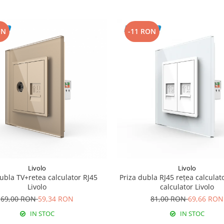
ON
-11 RON
Livolo
Livolo
dubla TV+retea calculator RJ45
Priza dubla RJ45 rețea calculat
Livolo
calculator Livolo
69,00 RON
59,34 RON
81,00 RON
69,66 RON
IN STOC
IN STOC