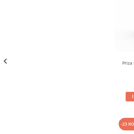
Priza
-23 R