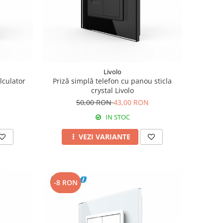
Livolo
lculator
Priză simplă telefon cu panou sticla
crystal Livolo
50,00 RON
43,00 RON
IN STOC
VEZI VARIANTE
-8 RON