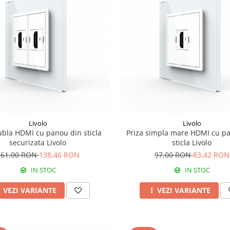
Livolo
Livolo
ubla HDMI cu panou din sticla
Priza simpla mare HDMI cu p
securizata Livolo
sticla Livolo
161,00 RON
138,46 RON
97,00 RON
83,42 RON
IN STOC
IN STOC
VEZI VARIANTE
VEZI VARIANTE