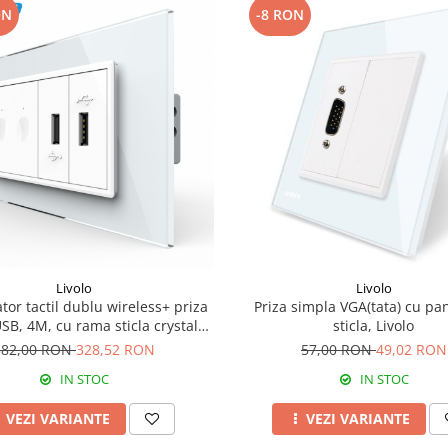
ON
-8 RON
Livolo
Livolo
tor tactil dublu wireless+ priza
Priza simpla VGA(tata) cu pa
SB, 4M, cu rama sticla crystal
sticla, Livolo
Livolo
382,00 RON
328,52 RON
57,00 RON
49,02 RON
IN STOC
IN STOC
VEZI VARIANTE
VEZI VARIANTE