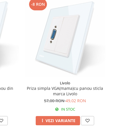
-8 RON
Livolo
nou din
Priza simpla VGA(mama)cu panou sticla
marca Livolo
57,00 RON
49,02 RON
IN STOC
VEZI VARIANTE