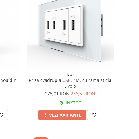
Livolo
anou din
Priza cvadrupla USB, 4M, cu rama sticla
Livolo
275,01 RON
236,51 RON
IN STOC
VEZI VARIANTE