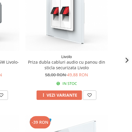
Livolo
5W Livolo-
Priza dubla cabluri audio cu panou din
sticla securizata Livolo
N
58,00 RON
49,88 RON
IN STOC
VEZI VARIANTE
-39 RON