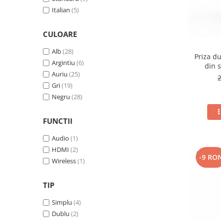
VGA
(2)
Italian
(5)
CULOARE
Alb
(28)
Priza d
Argintiu
(6)
din s
Auriu
(25)
Gri
(19)
Negru
(28)
FUNCTII
Audio
(1)
HDMI
(2)
-9 RO
Wireless
(1)
TIP
Simplu
(4)
Dublu
(2)