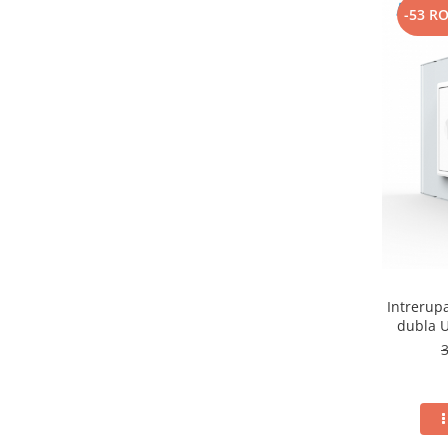
-53 R
Intrerupa
dubla U