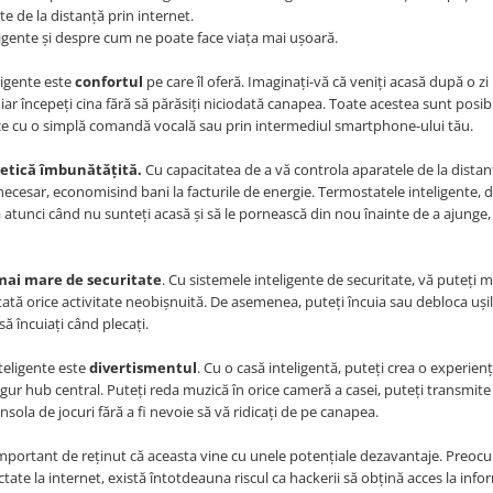
te de la distanță prin internet.
eligente și despre cum ne poate face viața mai ușoară.
ligente este
confortul
pe care îl oferă. Imaginați-vă că veniți acasă după o zi
hiar începeți cina fără să părăsiți niciodată canapea. Toate acestea sunt posib
nice cu o simplă comandă vocală sau prin intermediul smartphone-ului tău.
getică îmbunătățită.
Cu capacitatea de a vă controla aparatele de la distan
necesar, economisind bani la facturile de energie. Termostatele inteligente, 
atunci când nu sunteți acasă și să le pornească din nou înainte de a ajunge, 
ai mare de securitate
. Cu sistemele inteligente de securitate, vă puteți 
tată orice activitate neobișnuită. De asemenea, puteți încuia sau debloca ușil
 să încuiați când plecați.
teligente este
divertismentul
. Cu o casă inteligentă, puteți crea o experien
gur hub central. Puteți reda muzică în orice cameră a casei, puteți transmite 
nsola de jocuri fără a fi nevoie să vă ridicați de pe canapea.
e important de reținut că aceasta vine cu unele potențiale dezavantaje. Preoc
tate la internet, există întotdeauna riscul ca hackerii să obțină acces la infor