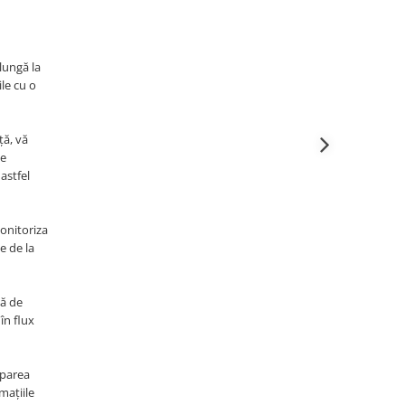
 lungă la
ile cu o
ță, vă
de
astfel
monitoriza
e de la
ță de
în flux
uparea
mațiile