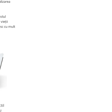
alizarea
rolul
vieții
esc cu mult
-6 RON
-6 RON
Livolo
Livolo
til
Panou intrerupător dublu +
Panou întrerupator tactil
u
simplu Livolo din sticla
dublu + dublu, marca Livolo