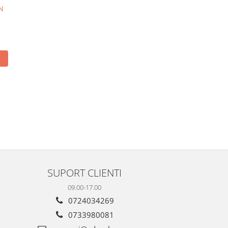
Crystal
N
41,00 RON
35,26 RON
41,00 RON
35,26 RON
IN STOC
IN STOC
ADAUGA IN COS
ADAUGA IN COS
SUPORT CLIENTI
09.00-17.00
0724034269
0733980081