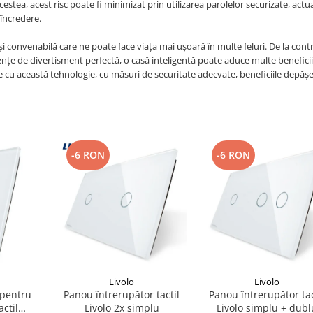
estea, acest risc poate fi minimizat prin utilizarea parolelor securizate, actu
 încredere.
și convenabilă care ne poate face viața mai ușoară în multe feluri. De la cont
nțe de divertisment perfectă, o casă inteligentă poate aduce multe beneficii 
ate cu această tehnologie, cu măsuri de securitate adecvate, beneficiile depăș
-6 RON
-6 RON
Livolo
Livolo
 pentru
Panou întrerupător tactil
Panou întrerupător tac
actil
Livolo 2x simplu
Livolo simplu + dubl