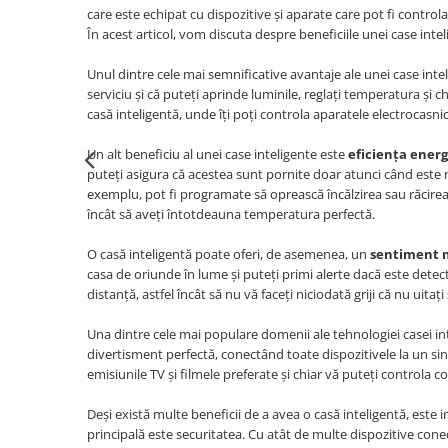
care este echipat cu dispozitive și aparate care pot fi controla
În acest articol, vom discuta despre beneficiile unei case int
Unul dintre cele mai semnificative avantaje ale unei case inte
serviciu și că puteți aprinde luminile, reglați temperatura și c
casă inteligentă, unde îți poți controla aparatele electrocas
Un alt beneficiu al unei case inteligente este
eficiența ener
puteți asigura că acestea sunt pornite doar atunci când este 
exemplu, pot fi programate să oprească încălzirea sau răcirea 
încât să aveți întotdeauna temperatura perfectă.
O casă inteligentă poate oferi, de asemenea, un
sentiment m
casa de oriunde în lume și puteți primi alerte dacă este detec
distanță, astfel încât să nu vă faceți niciodată griji că nu uitați
Una dintre cele mai populare domenii ale tehnologiei casei in
divertisment perfectă, conectând toate dispozitivele la un sin
emisiunile TV și filmele preferate și chiar vă puteți controla co
Deși există multe beneficii de a avea o casă inteligentă, est
principală este securitatea. Cu atât de multe dispozitive conec