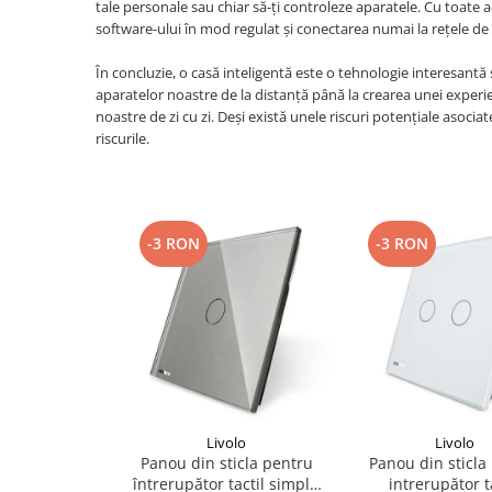
tale personale sau chiar să-ți controleze aparatele. Cu toate ac
software-ului în mod regulat și conectarea numai la rețele de
În concluzie, o casă inteligentă este o tehnologie interesantă 
aparatelor noastre de la distanță până la crearea unei experie
noastre de zi cu zi. Deși există unele riscuri potențiale asoci
riscurile.
-3 RON
-3 RON
Livolo
Livolo
Panou din sticla pentru
Panou din sticla
întrerupător tactil simplu
intrerupător t