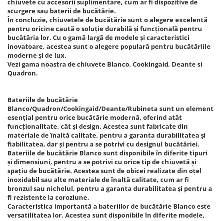
chiuvete cu accesorii suplimentare, cum ar fi dispozitive de
scurgere sau baterii de bucătărie.
În concluzie, chiuvetele de bucătărie sunt o alegere excelentă
pentru oricine caută o soluție durabilă și funcțională pentru
bucătăria lor. Cu o gamă largă de modele și caracteristici
inovatoare, acestea sunt o alegere populară pentru bucătăriile
moderne și de lux.
Vezi gama noastra de chiuvete Blanco, Cookingaid, Deante si
Quadron.
Bateriile de bucătărie
Blanco/Quadron/Cookingaid/Deante/Rubineta sunt un element
esențial pentru orice bucătărie modernă, oferind atât
funcționalitate, cât și design. Acestea sunt fabricate din
materiale de înaltă calitate, pentru a garanta durabilitatea și
fiabilitatea, dar și pentru a se potrivi cu designul bucătăriei.
Bateriile de bucătărie Blanco sunt disponibile în diferite tipuri
și dimensiuni, pentru a se potrivi cu orice tip de chiuvetă și
spațiu de bucătărie. Acestea sunt de obicei realizate din oțel
inoxidabil sau alte materiale de înaltă calitate, cum ar fi
bronzul sau nichelul, pentru a garanta durabilitatea și pentru a
fi rezistente la coroziune.
Caracteristica importantă a bateriilor de bucătărie Blanco este
versatilitatea lor. Acestea sunt disponibile în diferite modele,