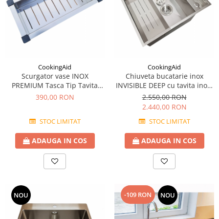
CookingAid
CookingAid
Scurgator vase INOX
Chiuveta bucatarie inox
PREMIUM Tasca Tip Tavita
INVISIBLE DEEP cu tavita inox,
Perforata pentru chiuveta
dozator detergent + accesorii
390,00 RON
2.550,00 RON
montaj
2.440,00 RON
STOC LIMITAT
STOC LIMITAT
ADAUGA IN COS
ADAUGA IN COS
-109 RON
NOU
NOU