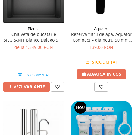
Blanco
Aquator
Chiuveta de bucatarie
Rezerva filtru de apa, Aquator
SILGRANIT Blanco Dalago 5 cu
Compact – diametru 50 mm,
excentric
4000 L
de la 1.549,00 RON
139,00 RON
STOC LIMITAT
ADAUGA IN COS
LA COMANDA
VEZI VARIANTE
NOU