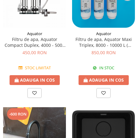
Aquator
Aquator
Filtru de apa, Aquator
Filtru de apa, Aquator Maxi
Compact Duplex, 4000 - 5000
Triplex, 8000 - 10000 L (
L ( sistem complet )
sistem complet )
450,00 RON
850,00 RON
STOC LIMITAT
IN STOC
ADAUGA IN COS
ADAUGA IN COS
-600 RON