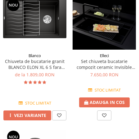
NOU
Blanco
Elleci
Chiuveta de bucatarie granit
Set chiuveta bucatarie
BLANCO ELON XL 6 S fara
compozit ceramic Invisible
buton excentric
Dialogo 360 Workstation Black
de la 1.809,00 RON
7.650,00 RON
Matt Neagra cu 5 accesorii
STOC LIMITAT
ADAUGA IN COS
STOC LIMITAT
VEZI VARIANTE
NOU