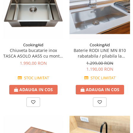
CookingAid
CookingAid
Chiuveta bucatarie inox
Baterie RODI LINE MN 810
TASCA ASOLO AA55 cu montaj
rabatabila / pliabila la
pe blat sau la nivelul blatului
orizontala Active Window /
1.990,00 RON
1.299,00 RON
ideala pentru montare sub
1.190,00 RON
geam
STOC LIMITAT
STOC LIMITAT
ADAUGA IN COS
ADAUGA IN COS