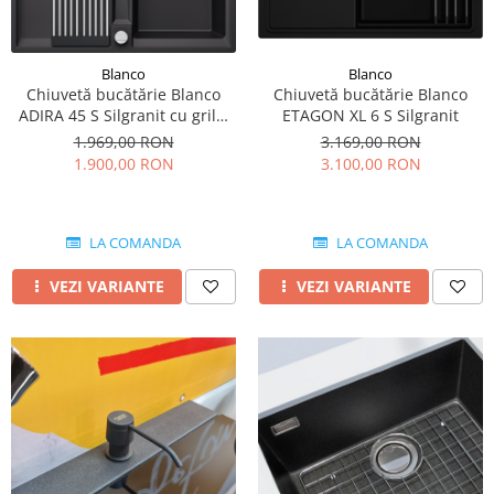
Blanco
Blanco
Chiuvetă bucătărie Blanco
Chiuvetă bucătărie Blanco
ETAGON XL 6 S Silgranit
ADIRA 45 S Silgranit cu grilaj
pliabil inclus
3.169,00 RON
1.969,00 RON
3.100,00 RON
1.900,00 RON
LA COMANDA
LA COMANDA
VEZI VARIANTE
VEZI VARIANTE