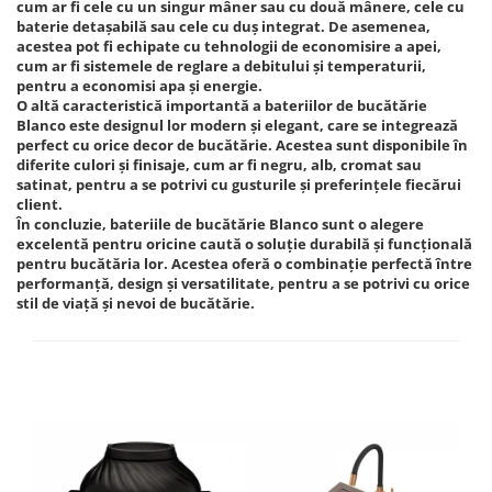
cum ar fi cele cu un singur mâner sau cu două mânere, cele cu
baterie detașabilă sau cele cu duș integrat. De asemenea,
acestea pot fi echipate cu tehnologii de economisire a apei,
cum ar fi sistemele de reglare a debitului și temperaturii,
pentru a economisi apa și energie.
O altă caracteristică importantă a bateriilor de bucătărie
Blanco este designul lor modern și elegant, care se integrează
perfect cu orice decor de bucătărie. Acestea sunt disponibile în
diferite culori și finisaje, cum ar fi negru, alb, cromat sau
satinat, pentru a se potrivi cu gusturile și preferințele fiecărui
client.
În concluzie, bateriile de bucătărie Blanco sunt o alegere
excelentă pentru oricine caută o soluție durabilă și funcțională
pentru bucătăria lor. Acestea oferă o combinație perfectă între
performanță, design și versatilitate, pentru a se potrivi cu orice
stil de viață și nevoi de bucătărie.