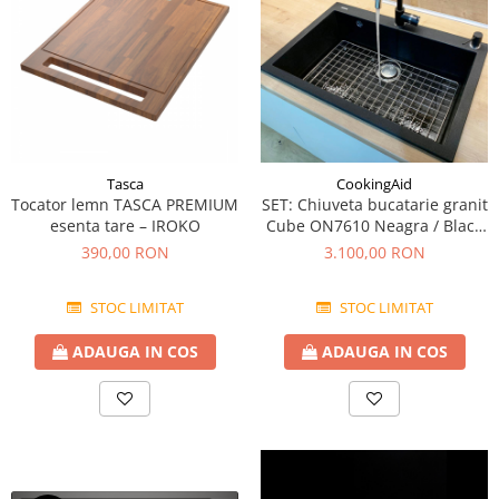
Tasca
CookingAid
Tocator lemn TASCA PREMIUM
SET: Chiuveta bucatarie granit
esenta tare – IROKO
Cube ON7610 Neagra / Black
Metal quartz + Baterie
390,00 RON
3.100,00 RON
Indiana + Dozator Sapun
Negru + gratar protectie fund
STOC LIMITAT
STOC LIMITAT
chiuveta + accesorii montaj
ADAUGA IN COS
ADAUGA IN COS