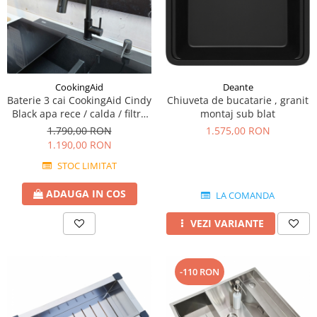
Deante
CookingAid
Chiuveta de bucatarie , granit
Baterie 3 cai CookingAid Cindy
montaj sub blat
Black apa rece / calda / filtru
apa negru mat si perlator
1.575,00 RON
1.790,00 RON
detasabil / extractibil cu
1.190,00 RON
buton comutare jet / spray
STOC LIMITAT
ADAUGA IN COS
LA COMANDA
VEZI VARIANTE
-110 RON