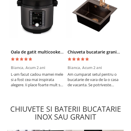
Oala de gatit multicooker 11 functii Instant Pot Pro Crisp 8 + Air Fryer 7.6 lt
Chiuveta bucatarie granit cu finisaj negru perlat/cupru Steingran Art Copper cu dozator si baterie Quadron
Bianca,
Acum 2 ani
Bianca,
Acum 2 ani
Vic
L-am facut cadou mamei mele
Am cumparat setul pentru o
Sun
si a fost cea mai inspirata
bucatarie de vara de la o casa
cup
alegere. Ii place foarte mult sa
de vacanta. Se potriveste
col
gatesca cu acest aparat, fara
perfect in decor, se curata
vin
efort si fara sa trebuiasca sa
perfect, este practic si util.
în b
tot invarta in cratita...ma
Calitate foarte buna,
vari
gandesc serios sa imi cumpar
recomand cu drag !
mes
CHIUVETE SI BATERII BUCATARIE
si eu! Recomand mult !
INOX SAU GRANIT