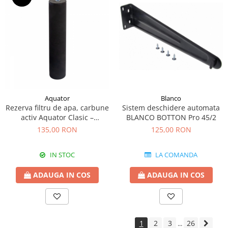
Aquator
Blanco
Rezerva filtru de apa, carbune
Sistem deschidere automata
activ Aquator Clasic –
BLANCO BOTTON Pro 45/2
diametru 50 mm, 4000 L
135,00 RON
125,00 RON
IN STOC
LA COMANDA
ADAUGA IN COS
ADAUGA IN COS
1
2
3
26
...