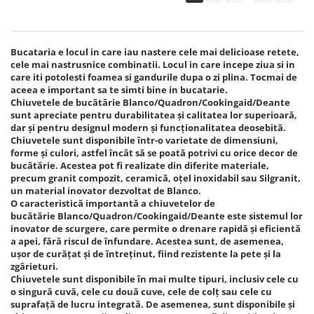
Bucataria e locul in care iau nastere cele mai delicioase retete,
cele mai nastrusnice combinatii. Locul in care incepe ziua si in
care iti potolesti foamea si gandurile dupa o zi plina. Tocmai de
aceea e important sa te simti bine in bucatarie.
Chiuvetele de bucătărie Blanco/Quadron/Cookingaid/Deante
sunt apreciate pentru durabilitatea și calitatea lor superioară,
dar și pentru designul modern și funcționalitatea deosebită.
Chiuvetele sunt disponibile într-o varietate de dimensiuni,
forme și culori, astfel încât să se poată potrivi cu orice decor de
bucătărie. Acestea pot fi realizate din diferite materiale,
precum granit compozit, ceramică, oțel inoxidabil sau Silgranit,
un material inovator dezvoltat de Blanco.
O caracteristică importantă a chiuvetelor de
bucătărie Blanco/Quadron/Cookingaid/Deante este sistemul lor
inovator de scurgere, care permite o drenare rapidă și eficientă
a apei, fără riscul de înfundare. Acestea sunt, de asemenea,
ușor de curățat și de întreținut, fiind rezistente la pete și la
zgârieturi.
Chiuvetele sunt disponibile în mai multe tipuri, inclusiv cele cu
o singură cuvă, cele cu două cuve, cele de colț sau cele cu
suprafață de lucru integrată. De asemenea, sunt disponibile și