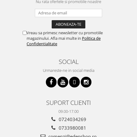
Nu rata ofertele si promotiile noastre
Vreau sa primesc newsletter cu promotiile
magazinului. Afla mai multe in
Politica de
Confidentialitate
SOCIAL
Urmareste-ne in social media
SUPORT CLIENTI
09.00-17.00
0724034269
0733980081
comenzi@edenshop.ro