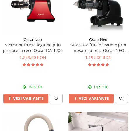
Prajitoare de paine
chiuvete
Combine frigorifice
Termostate si senzori Livolo
Rasnite de cafea
Sonerii electrice
Accesorii chiuvete bucatarie
Espressoare cafea
Roboti de bucatarie
Construieste singur
Gratar protectie chiuveta
Aparate de gatit-aragazuri
Spumarea laptelui
Scurgator farfurii
Module
Masina de spalat vase
Suporti burete
Panouri si rame
Oscar Neo
Oscar Neo
Accesorii
Tocatoare lemn si sticla
Storcator fructe legume prin
Storcator fructe legume prin
Seturi Electrocasnice
presare la rece Oscar DA-1200
presare la rece Oscar NEO
Sisteme de scurgere si cleme
DA1000
1.299,00 RON
1.199,00 RON
Tavita scurgere vase/legume/fructe
Dispenser detergent
IN STOC
IN STOC
VEZI VARIANTE
VEZI VARIANTE