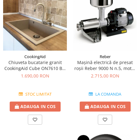
CookingAid
Reber
Chiuveta bucatarie granit
Mașină electrică de presat
CookingAid Cube ON7610 Bej
roşii Reber 9000 N n.5, motor
Pigmentat / Avena + accesorii
prin inducție de 600W,
1.690,00 RON
2.715,00 RON
montaj
producție pana la 350kg/h
STOC LIMITAT
LA COMANDA
ADAUGA IN COS
ADAUGA IN COS