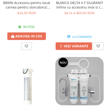
BLANCO DELTA II F SILGRANIT
8800N Accesoriu pentru tocat
InFino cu accesoriu inox si cu
carnea pentru storcatorul;
excentric
electric Reber 9000N
de la 4.469,00 RON
824,00 RON
IN STOC
ADAUGA IN COS
LA COMANDA
VEZI VARIANTE
NOU