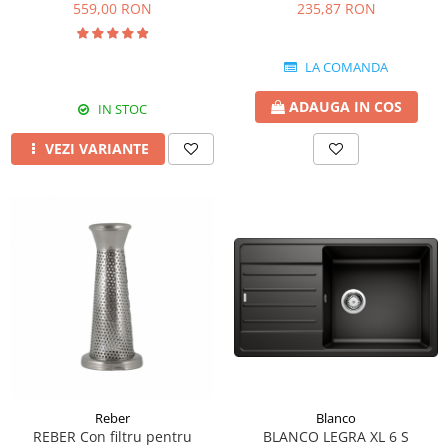
AN/A/60/PB culoare neagra
9000NPSP, 9000N 9004N (1.1
559,00 RON
235,87 RON
mm)
LA COMANDA
ADAUGA IN COS
IN STOC
VEZI VARIANTE
Reber
Blanco
REBER Con filtru pentru
BLANCO LEGRA XL 6 S