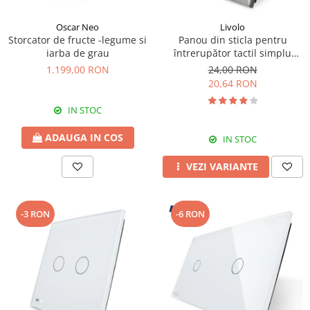
Oscar Neo
Livolo
Storcator de fructe -legume si
Panou din sticla pentru
iarba de grau
întrerupător tactil simplu
Livolo
1.199,00 RON
24,00 RON
20,64 RON
IN STOC
ADAUGA IN COS
IN STOC
VEZI VARIANTE
-3 RON
-6 RON