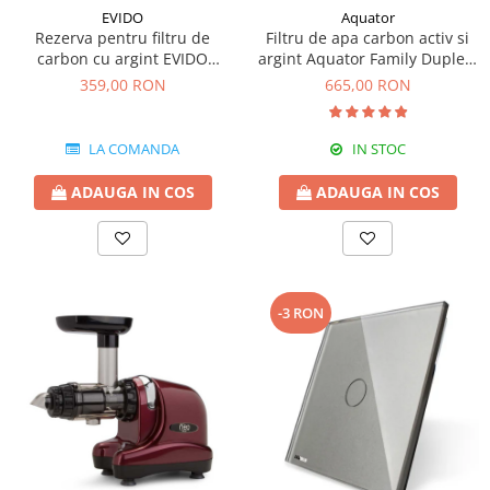
EVIDO
Aquator
Rezerva pentru filtru de
Filtru de apa carbon activ si
carbon cu argint EVIDO
argint Aquator Family Duplex-
GREEN pentru bateriile de
5000-8000 lt
359,00 RON
665,00 RON
apa filtrata
LA COMANDA
IN STOC
ADAUGA IN COS
ADAUGA IN COS
-3 RON