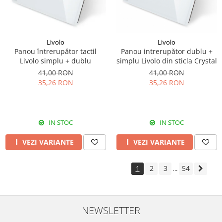
Livolo
Livolo
Panou întrerupător tactil
Panou intrerupător dublu +
Livolo simplu + dublu
simplu Livolo din sticla Crystal
41,00 RON
41,00 RON
35,26 RON
35,26 RON
IN STOC
IN STOC
VEZI VARIANTE
VEZI VARIANTE
1
2
3
54
...
NEWSLETTER