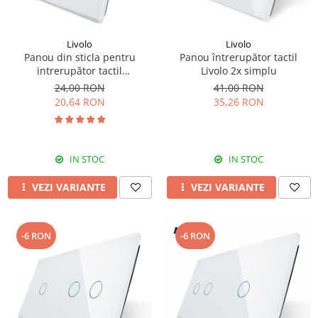
Livolo
Livolo
Panou din sticla pentru
Panou întrerupător tactil
intrerupător tactil
Livolo 2x simplu
dublu,Livolo
24,00 RON
41,00 RON
20,64 RON
35,26 RON
IN STOC
IN STOC
VEZI VARIANTE
VEZI VARIANTE
-6 RON
-6 RON