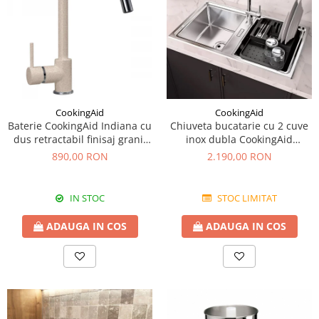
CookingAid
CookingAid
Baterie CookingAid Indiana cu
Chiuveta bucatarie cu 2 cuve
dus retractabil finisaj granit
inox dubla CookingAid
Bej Pigmentat / Avena
FUSION 86BB
890,00 RON
2.190,00 RON
IN STOC
STOC LIMITAT
ADAUGA IN COS
ADAUGA IN COS