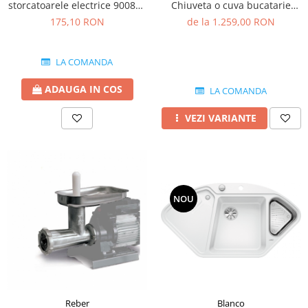
storcatoarele electrice 9008N-
Chiuveta o cuva bucatarie
2.5 MM
silgranit 86x50 cm
175,10 RON
de la 1.259,00 RON
LA COMANDA
ADAUGA IN COS
LA COMANDA
VEZI VARIANTE
NOU
Blanco
Reber