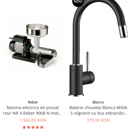
NOU
Reber
Blanco
Masina electrica de presat
Baterie chiuveta Blanco MIDA
rosii NR 3 Reber 9008 N motor
S silgranit cu dus extractibil,
prin inductie de 400W
diferite culori
1.565,00 RON
979,00 RON