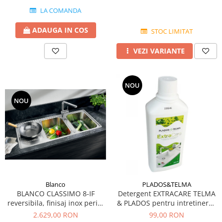
LA COMANDA
ADAUGA IN COS
STOC LIMITAT
VEZI VARIANTE
NOU
NOU
Blanco
PLADOS&TELMA
BLANCO CLASSIMO 8-IF
Detergent EXTRACARE TELMA
reversibila, finisaj inox periat
& PLADOS pentru intretinerea
si excentric
si curatarea chiuvetelor din
2.629,00 RON
99,00 RON
Granit