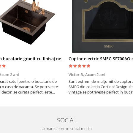
Chiuveta bucatarie granit cu finisaj negru perlat/cupru Steingran Art Copper cu dozator si baterie Quadron
Acum 2 ani
Victor B,
Acum 2 ani
rat setul pentru o bucatarie de
Sunt extrem de mulțumit de cuptorul
a o casa de vacanta. Se potriveste
SMEG din colecția Cortina! Designul 
n decor, se curata perfect, este
vintage se potrivește perfect în bucă
i util. Calitate foarte buna, recomand
mea, iar funcțiile variate de gătit fac
pregătirea meselor o plăcere.
SOCIAL
Urmareste-ne in social media