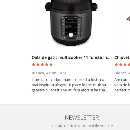
Oala de gatit multicooker 11 functii Instant Pot Pro Crisp 8 + Air Fryer 7.6 lt
Bianca,
Acum 2 ani
Bianca,
L-am facut cadou mamei mele si a fost cea
Am cumpa
mai inspirata alegere. Ii place foarte mult sa
vara de l
gatesca cu acest aparat, fara efort si fara sa
perfect i
trebuiasca sa tot invarta in cratita...ma
practic s
gandesc serios sa imi cumpar si eu!
cu drag !
Recomand mult !
NEWSLETTER
Nu rata ofertele si promotiile noastre