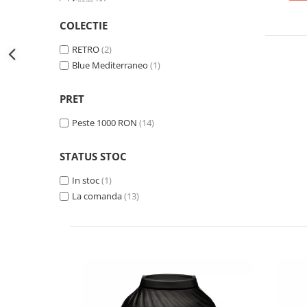
Crem
(1)
Negru
(2)
COLECTIE
Rosu
(2)
Roz
RETRO
(2)
(2)
Verde pastel
Blue Mediterraneo
(2)
(1)
PRET
Peste 1000 RON
(14)
STATUS STOC
In stoc
(1)
La comanda
(13)