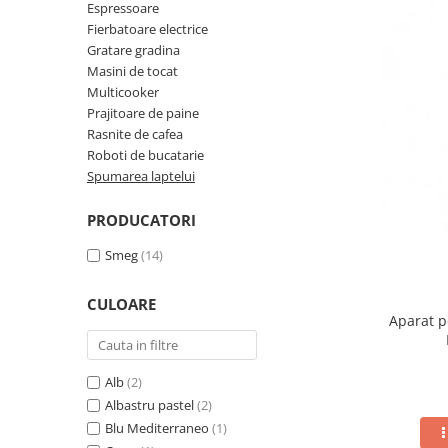
Prajitoare de paine
Espressoare
chiuvete
Combine frigorifice
Termostate si senzori Livolo
Fierbatoare electrice
Rasnite de cafea
Sonerii electrice
Accesorii chiuvete bucatarie
Espressoare cafea
Gratare gradina
Roboti de bucatarie
Construieste singur
Gratar protectie chiuveta
Masini de tocat
Aparate de gatit-aragazuri
Multicooker
Spumarea laptelui
Scurgator farfurii
Module
Masina de spalat vase
Prajitoare de paine
Suporti burete
Panouri si rame
Rasnite de cafea
Accesorii
Tocatoare lemn si sticla
Roboti de bucatarie
Seturi Electrocasnice
Sisteme de scurgere si cleme
Spumarea laptelui
Tavita scurgere vase/legume/fructe
PRODUCATORI
Dispenser detergent
Smeg
(14)
CULOARE
Aparat 
Alb
(2)
Albastru pastel
(2)
Blu Mediterraneo
(1)