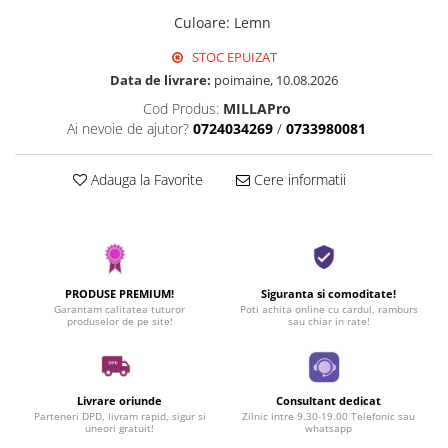
Culoare
:
Lemn
STOC EPUIZAT
Data de livrare:
poimaine, 10.08.2026
Cod Produs:
MILLAPro
Ai nevoie de ajutor?
0724034269
/
0733980081
Adauga la Favorite
Cere informatii
PRODUSE PREMIUM!
Siguranta si comoditate!
Garantam calitatea tuturor
Poti achita online cu cardul, ramburs
produselor de pe site!
sau chiar in rate!
Livrare oriunde
Consultant dedicat
Parteneri DPD, livram rapid, sigur si
Zilnic intre 9.30-19.00 Telefonic sau
uneori gratuit!
whatsapp