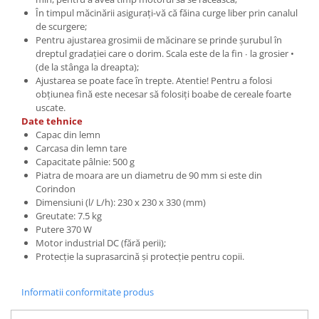
În timpul măcinării asiguraţi-vă că făina curge liber prin canalul
de scurgere;
Pentru ajustarea grosimii de măcinare se prinde şurubul în
dreptul gradaţiei care o dorim. Scala este de la fin ∙ la grosier •
(de la stânga la dreapta);
Ajustarea se poate face în trepte. Atentie! Pentru a folosi
obţiunea fină este necesar să folosiţi boabe de cereale foarte
uscate.
Date tehnice
Capac din lemn
Carcasa din lemn tare
Capacitate pâlnie: 500 g
Piatra de moara are un diametru de 90 mm si este din
Corindon
Dimensiuni (l/ L/h): 230 x 230 x 330 (mm)
Greutate: 7.5 kg
Putere 370 W
Motor industrial DC (fără perii);
Protecție la suprasarcină și protecție pentru copii.
Informatii conformitate produs