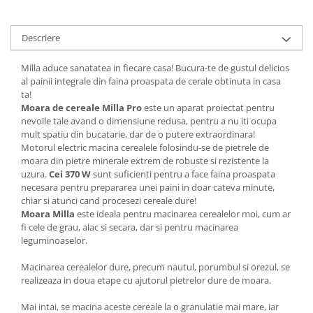
Descriere
Milla aduce sanatatea in fiecare casa! Bucura-te de gustul delicios
al painii integrale din faina proaspata de cerale obtinuta in casa
ta!
Moara de cereale Milla Pro
este un aparat proiectat pentru
nevoile tale avand o dimensiune redusa, pentru a nu iti ocupa
mult spatiu din bucatarie, dar de o putere extraordinara!
Motorul electric macina cerealele folosindu-se de pietrele de
moara din pietre minerale extrem de robuste si rezistente la
uzura.
Cei 370 W
sunt suficienti pentru a face faina proaspata
necesara pentru prepararea unei paini in doar cateva minute,
chiar si atunci cand procesezi cereale dure!
Moara Milla
este ideala pentru macinarea cerealelor moi, cum ar
fi cele de grau, alac si secara, dar si pentru macinarea
leguminoaselor.
Macinarea cerealelor dure, precum nautul, porumbul si orezul, se
realizeaza in doua etape cu ajutorul pietrelor dure de moara.
Mai intai, se macina aceste cereale la o granulatie mai mare, iar