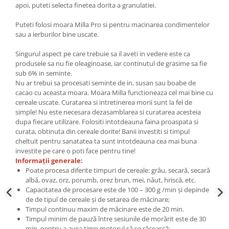
apoi, puteti selecta finetea dorita a granulatiei.
Puteti folosi moara Milla Pro si pentru macinarea condimentelor
sau a ierburilor bine uscate.
Singurul aspect pe care trebuie sa il aveti in vedere este ca
produsele sa nu fie oleaginoase, iar continutul de grasime sa fie
sub 6% in seminte.
Nu ar trebui sa procesati seminte de in, susan sau boabe de
cacao cu aceasta moara. Moara Milla functioneaza cel mai bine cu
cereale uscate. Curatarea si intretinerea morii sunt la fel de
simple! Nu este necesara dezasamblarea si curatarea acesteia
dupa fiecare utilizare. Folositi intotdeauna faina proaspata si
curata, obtinuta din cereale dorite! Banii investiti si timpul
cheltuit pentru sanatatea ta sunt intotdeauna cea mai buna
investite pe care o poti face pentru tine!
Informaţii generale:
Poate procesa diferite timpuri de cereale: grâu, secară, secară
albă, ovaz, orz, porumb, orez brun, mei, năut, hriscă, etc.
Capacitatea de procesare este de 100 – 300 g /min şi depinde
de de tipul de cereale şi de setarea de măcinare;
Timpul continuu maxim de măcinare este de 20 min.
Timpul minim de pauză între sesiunile de morărit este de 30
min, pentru a avea timp motorul să se răcească;