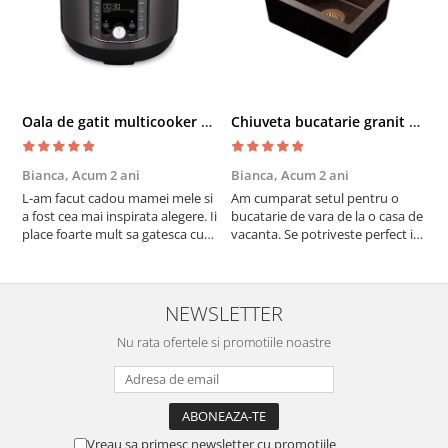
Oala de gatit multicooker 11 functii Instant Pot Pro Crisp 8 + Air Fryer 7.6 lt
Chiuveta bucatarie granit cu finisaj negru perlat/cupru Steingran Art Copper cu dozator si baterie Quadron
Bianca,
Acum 2 ani
Bianca,
Acum 2 ani
V
L-am facut cadou mamei mele si
Am cumparat setul pentru o
S
a fost cea mai inspirata alegere. Ii
bucatarie de vara de la o casa de
c
place foarte mult sa gatesca cu
vacanta. Se potriveste perfect in
c
acest aparat, fara efort si fara sa
decor, se curata perfect, este
v
trebuiasca sa tot invarta in
practic si util. Calitate foarte
b
cratita...ma gandesc serios sa imi
buna, recomand cu drag !
v
cumpar si eu! Recomand mult !
m
NEWSLETTER
Nu rata ofertele si promotiile noastre
Vreau sa primesc newsletter cu promotiile