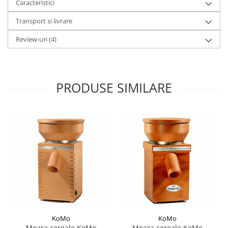
Caracteristici
Transport si livrare
Review-uri
(4)
PRODUSE SIMILARE
KoMo
KoMo
Moara cereale KoMo
Moara cereale KoMo