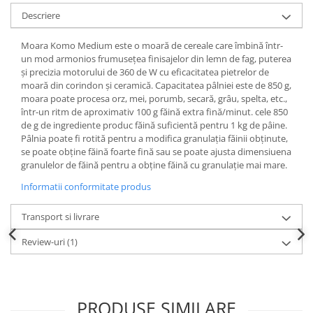
Descriere
Moara Komo Medium este o moară de cereale care îmbină într-
un mod armonios frumusețea finisajelor din lemn de fag, puterea
și precizia motorului de 360 de W cu eficacitatea pietrelor de
moară din corindon și ceramică. Capacitatea pâlniei este de 850 g,
moara poate procesa orz, mei, porumb, secară, grâu, spelta, etc.,
într-un ritm de aproximativ 100 g făină extra fină/minut. cele 850
de g de ingrediente produc făină suficientă pentru 1 kg de pâine.
Pâlnia poate fi rotită pentru a modifica granulația făinii obținute,
se poate obține făină foarte fină sau se poate ajusta dimensiuena
granulelor de făină pentru a obține făină cu granulație mai mare.
Informatii conformitate produs
Transport si livrare
Review-uri
(1)
PRODUSE SIMILARE