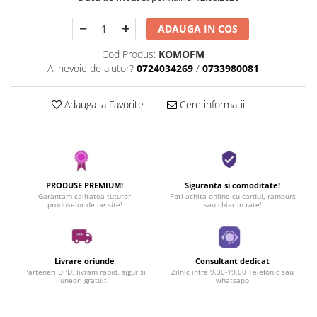
ADAUGA IN COS
Cod Produs:
KOMOFM
Ai nevoie de ajutor?
0724034269
/
0733980081
Adauga la Favorite
Cere informatii
PRODUSE PREMIUM!
Siguranta si comoditate!
Garantam calitatea tuturor
Poti achita online cu cardul, ramburs
produselor de pe site!
sau chiar in rate!
Livrare oriunde
Consultant dedicat
Parteneri DPD, livram rapid, sigur si
Zilnic intre 9.30-19.00 Telefonic sau
uneori gratuit!
whatsapp