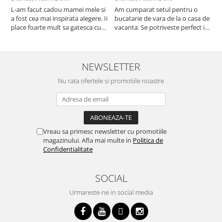
L-am facut cadou mamei mele si
Am cumparat setul pentru o
S
a fost cea mai inspirata alegere. Ii
bucatarie de vara de la o casa de
c
place foarte mult sa gatesca cu
vacanta. Se potriveste perfect in
c
acest aparat, fara efort si fara sa
decor, se curata perfect, este
v
trebuiasca sa tot invarta in
practic si util. Calitate foarte
b
cratita...ma gandesc serios sa imi
buna, recomand cu drag !
v
cumpar si eu! Recomand mult !
m
NEWSLETTER
Nu rata ofertele si promotiile noastre
Vreau sa primesc newsletter cu promotiile
magazinului. Afla mai multe in
Politica de
Confidentialitate
SOCIAL
Urmareste-ne in social media