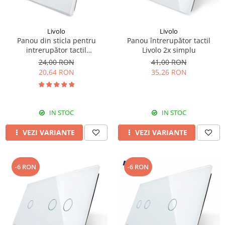
Livolo
Livolo
Panou din sticla pentru
Panou întrerupător tactil
intrerupător tactil
Livolo 2x simplu
dublu,Livolo
24,00 RON
41,00 RON
20,64 RON
35,26 RON
IN STOC
IN STOC
VEZI VARIANTE
VEZI VARIANTE
-6 RON
-6 RON