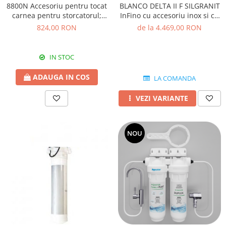
BLANCO DELTA II F SILGRANIT
8800N Accesoriu pentru tocat
InFino cu accesoriu inox si cu
carnea pentru storcatorul;
excentric
electric Reber 9000N
de la 4.469,00 RON
824,00 RON
IN STOC
ADAUGA IN COS
LA COMANDA
VEZI VARIANTE
NOU