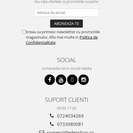
Nu rata ofertele si promotiile noastre
Vreau sa primesc newsletter cu promotiile
magazinului. Afla mai multe in
Politica de
Confidentialitate
SOCIAL
Urmareste-ne in social media
SUPORT CLIENTI
09.00-17.00
0724034269
0733980081
comenzi@edenshop.ro