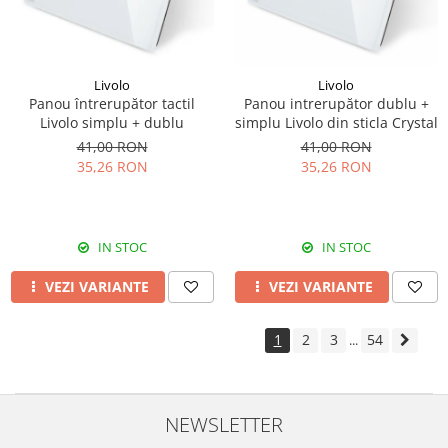
Livolo
Livolo
Panou întrerupător tactil
Panou intrerupător dublu +
Livolo simplu + dublu
simplu Livolo din sticla Crystal
41,00 RON
41,00 RON
35,26 RON
35,26 RON
IN STOC
IN STOC
VEZI VARIANTE
VEZI VARIANTE
1
2
3
54
...
NEWSLETTER