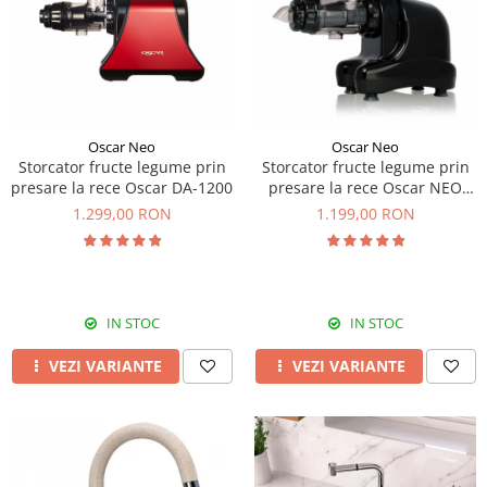
Prajitoare de paine
chiuvete
Combine frigorifice
Termostate si senzori Livolo
Rasnite de cafea
Sonerii electrice
Accesorii chiuvete bucatarie
Espressoare cafea
Roboti de bucatarie
Construieste singur
Gratar protectie chiuveta
Aparate de gatit-aragazuri
Spumarea laptelui
Scurgator farfurii
Module
Masina de spalat vase
Suporti burete
Panouri si rame
Oscar Neo
Oscar Neo
Accesorii
Tocatoare lemn si sticla
Storcator fructe legume prin
Storcator fructe legume prin
Seturi Electrocasnice
presare la rece Oscar DA-1200
presare la rece Oscar NEO
Sisteme de scurgere si cleme
DA1000
1.299,00 RON
1.199,00 RON
Tavita scurgere vase/legume/fructe
Dispenser detergent
IN STOC
IN STOC
VEZI VARIANTE
VEZI VARIANTE