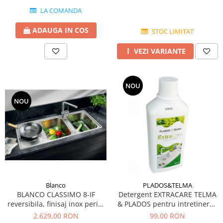
LA COMANDA
ADAUGA IN COS
STOC LIMITAT
VEZI VARIANTE
NOU
NOU
Blanco
PLADOS&TELMA
BLANCO CLASSIMO 8-IF
Detergent EXTRACARE TELMA
reversibila, finisaj inox periat
& PLADOS pentru intretinerea
si excentric
si curatarea chiuvetelor din
2.629,00 RON
99,00 RON
Granit