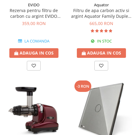
EVIDO
Aquator
Rezerva pentru filtru de
Filtru de apa carbon activ si
carbon cu argint EVIDO
argint Aquator Family Duplex-
GREEN pentru bateriile de
5000-8000 lt
359,00 RON
665,00 RON
apa filtrata
LA COMANDA
IN STOC
ADAUGA IN COS
ADAUGA IN COS
-3 RON