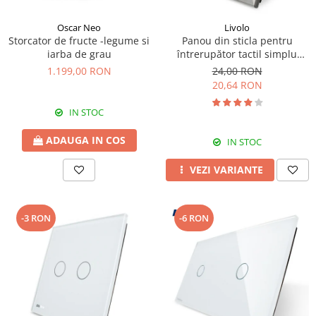
Oscar Neo
Livolo
Storcator de fructe -legume si
Panou din sticla pentru
iarba de grau
întrerupător tactil simplu
Livolo
1.199,00 RON
24,00 RON
20,64 RON
IN STOC
ADAUGA IN COS
IN STOC
VEZI VARIANTE
-3 RON
-6 RON