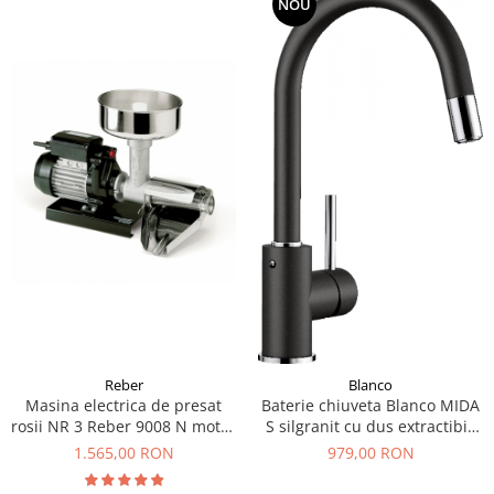
NOU
Reber
Blanco
Masina electrica de presat
Baterie chiuveta Blanco MIDA
rosii NR 3 Reber 9008 N motor
S silgranit cu dus extractibil,
prin inductie de 400W
diferite culori
1.565,00 RON
979,00 RON