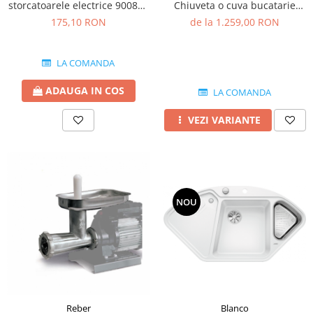
storcatoarele electrice 9008N-
Chiuveta o cuva bucatarie
2.5 MM
silgranit 86x50 cm
175,10 RON
de la 1.259,00 RON
LA COMANDA
ADAUGA IN COS
LA COMANDA
VEZI VARIANTE
NOU
Blanco
Reber