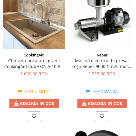
CookingAid
Reber
Chiuveta bucatarie granit
Mașină electrică de presat
CookingAid Cube ON7610 Bej
roşii Reber 9000 N n.5, motor
Pigmentat / Avena + accesorii
prin inducție de 600W,
1.690,00 RON
2.715,00 RON
montaj
producție pana la 350kg/h
STOC LIMITAT
LA COMANDA
ADAUGA IN COS
ADAUGA IN COS