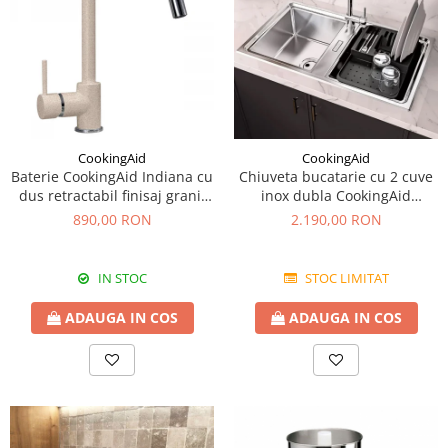
CookingAid
CookingAid
Baterie CookingAid Indiana cu
Chiuveta bucatarie cu 2 cuve
dus retractabil finisaj granit
inox dubla CookingAid
Bej Pigmentat / Avena
FUSION 86BB
890,00 RON
2.190,00 RON
IN STOC
STOC LIMITAT
ADAUGA IN COS
ADAUGA IN COS