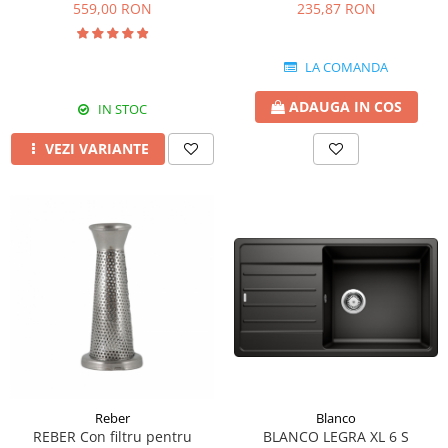
AN/A/60/PB culoare neagra
9000NPSP, 9000N 9004N (1.1
559,00 RON
235,87 RON
mm)
LA COMANDA
ADAUGA IN COS
IN STOC
VEZI VARIANTE
Reber
Blanco
REBER Con filtru pentru
BLANCO LEGRA XL 6 S