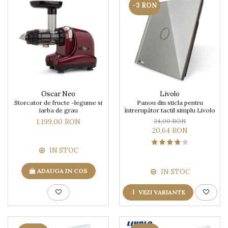
-3 RON
Oscar Neo
Livolo
Storcator de fructe -legume si
Panou din sticla pentru
iarba de grau
întrerupător tactil simplu Livolo
1.199,00 RON
24,00 RON
20,64 RON
IN STOC
ADAUGA IN COS
IN STOC
VEZI VARIANTE