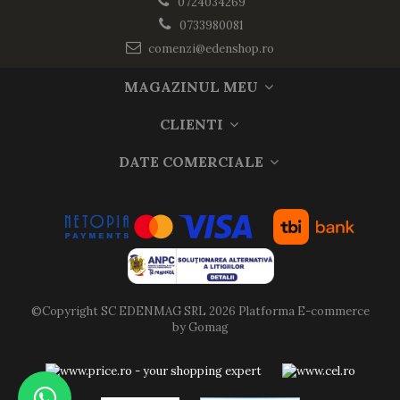
0724034269
0733980081
comenzi@edenshop.ro
MAGAZINUL MEU
CLIENTI
DATE COMERCIALE
©Copyright SC EDENMAG SRL 2026
Platforma E-commerce
by Gomag