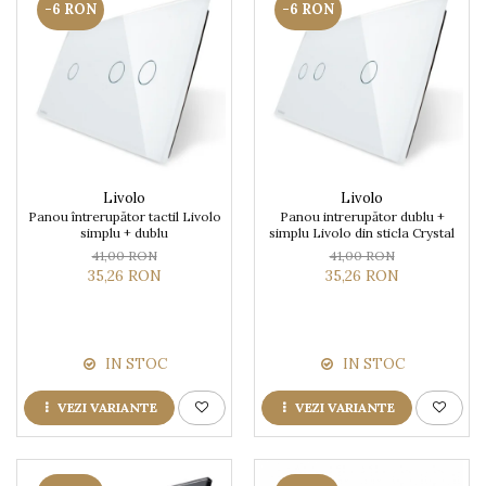
-6 RON
-6 RON
Livolo
Livolo
Panou întrerupător tactil Livolo
Panou intrerupător dublu +
simplu + dublu
simplu Livolo din sticla Crystal
41,00 RON
41,00 RON
35,26 RON
35,26 RON
IN STOC
IN STOC
VEZI VARIANTE
VEZI VARIANTE