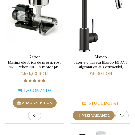
Reber
Blanco
Masina electrica de presat rosii
Baterie chiuveta Blanco MIDA S
NR 3 Reber 9008 N motor prin
silgranit cu dus extractibil,
inductie de 400W
diferite culori
1.565,00 RON
979,00 RON
LA COMANDA
ADAUGA IN COS
STOC LIMITAT
VEZI VARIANTE