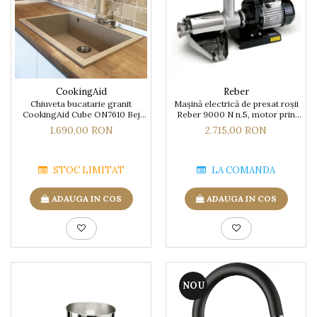
CookingAid
Reber
Chiuveta bucatarie granit
Mașină electrică de presat roşii
CookingAid Cube ON7610 Bej
Reber 9000 N n.5, motor prin
Pigmentat / Avena + accesorii
inducție de 600W, producție
1.690,00 RON
2.715,00 RON
montaj
pana la 350kg/h
STOC LIMITAT
LA COMANDA
ADAUGA IN COS
ADAUGA IN COS
NOU