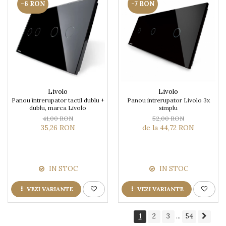
-6 RON
-7 RON
Livolo
Livolo
Panou întrerupator tactil dublu +
Panou intrerupator Livolo 3x
dublu, marca Livolo
simplu
41,00 RON
52,00 RON
35,26 RON
de la 44,72 RON
IN STOC
IN STOC
VEZI VARIANTE
VEZI VARIANTE
1
2
3
54
...