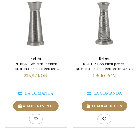
Reber
Reber
REBER Con filtru pentru
REBER Con filtru pentru
storcatoarele electrice
storcatoarele electrice 9008N-
9000NPSP, 9000N 9004N (1.1
2.5 MM
235,87 RON
175,10 RON
mm)
LA COMANDA
LA COMANDA
ADAUGA IN COS
ADAUGA IN COS