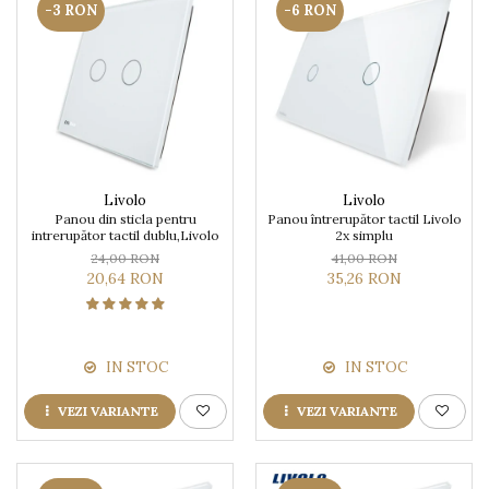
-3 RON
-6 RON
Livolo
Livolo
Panou din sticla pentru
Panou întrerupător tactil Livolo
intrerupător tactil dublu,Livolo
2x simplu
24,00 RON
41,00 RON
20,64 RON
35,26 RON
IN STOC
IN STOC
VEZI VARIANTE
VEZI VARIANTE