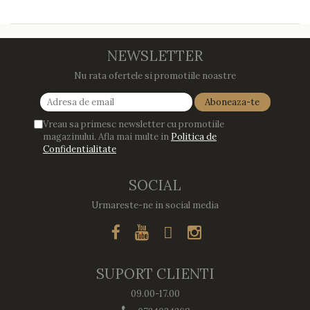
NEWSLETTER
Nu rata ofertele si promotiile noastre
Vreau sa primesc newsletter cu promotiile
magazinului. Afla mai multe in
Politica de
Confidentialitate
SOCIAL
Urmareste-ne in social media
SUPORT CLIENTI
09.00-17.00