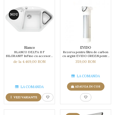
NOU
Blanco
EVIDO
BLANCO DELTA II F
Rezerva pentru filtru de carbon
SILGRANIT InFino cu accesoriu
cu argint EVIDO GREEN pentru
inox si cu excentric
bateriile de apa filtrata
de la 4.469,00 RON
359,00 RON
LA COMANDA
ADAUGA IN COS
LA COMANDA
VEZI VARIANTE