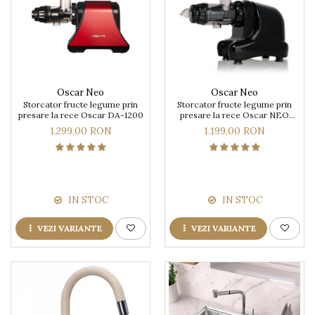
Prajitoare de paine
chiuvete
Sonerii electrice
Espressoare cafea
Rasnite de cafea
Accesorii chiuvete bucatarie
Construieste singur
Aparate de gatit-aragazuri
Roboti de bucatarie
Gratar protectie chiuveta
Module
Masina de spalat vase
Spumarea laptelui
Scurgator farfurii
Panouri si rame
Accesorii
Suporti burete
Oscar Neo
Oscar Neo
Tocatoare lemn si sticla
Seturi Electrocasnice
Storcator fructe legume prin
Storcator fructe legume prin
presare la rece Oscar DA-1200
presare la rece Oscar NEO
Sisteme de scurgere si cleme
DA1000
1.299,00 RON
1.199,00 RON
Tavita scurgere vase/legume/fructe
Dispenser detergent
IN STOC
IN STOC
VEZI VARIANTE
VEZI VARIANTE