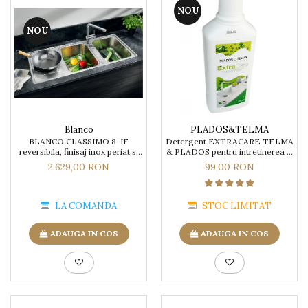
NOU
NOU
Blanco
PLADOS&TELMA
BLANCO CLASSIMO 8-IF
Detergent EXTRACARE TELMA
reversibila, finisaj inox periat si
& PLADOS pentru intretinerea si
excentric
curatarea chiuvetelor din Granit
2.629,00 RON
99,00 RON
LA COMANDA
STOC LIMITAT
ADAUGA IN COS
ADAUGA IN COS