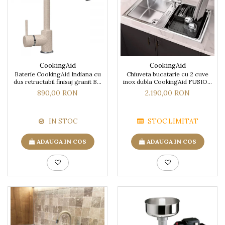
CookingAid
CookingAid
Baterie CookingAid Indiana cu
Chiuveta bucatarie cu 2 cuve
dus retractabil finisaj granit Bej
inox dubla CookingAid FUSION
Pigmentat / Avena
86BB
890,00 RON
2.190,00 RON
IN STOC
STOC LIMITAT
ADAUGA IN COS
ADAUGA IN COS