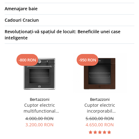
Amenajare baie
Cadouri Craciun
Revoluționați-vă spațiul de locuit: Beneficiile unei case
inteligente
-800 RON
-950 RON
Bertazzoni
Bertazzoni
Cuptor electric
Cuptor electric
i
multifunctional
incorporabil
P
Bertazzoni seria Heritage,
Bertazzoni,Modern Series
4.000,00 RON
5.600,00 RON
9 functii
60 cm
3.200,00 RON
4.650,00 RON