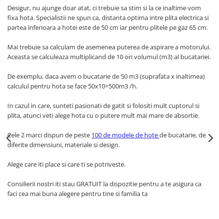
Desigur, nu ajunge doar atat, ci trebuie sa stim si la ce inaltime vom
fixa hota. Specialistii ne spun ca, distanta optima intre plita electrica si
partea inferioara a hotei este de 50 cm iar pentru plitele pe gaz 65 cm.
Mai trebuie sa calculam de asemenea puterea de aspirare a motorului.
Aceasta se calculeaza multiplicand de 10 ori volumul (m3) al bucatariei.
De exemplu, daca avem o bucatarie de 50 m3 (suprafata x inaltimea)
calculul pentru hota se face 50x10=500m3 /h.
In cazul in care, sunteti pasionati de gatit si folositi mult cuptorul si
plita, atunci veti alege hota cu o putere mult mai mare de absortie.
Cele 2 marci dispun de peste
100 de modele de hote
de bucatarie, de
diferite dimensiuni, materiale si design.
Alege care iti place si care ti se potriveste.
Consilierii nostri iti stau GRATUIT la dispozitie pentru a te asigura ca
faci cea mai buna alegere pentru tine si familia ta