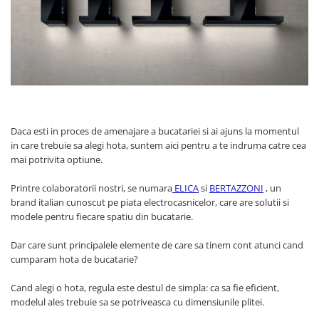
Prajitoare de paine
chiuvete
Combine frigorifice
Termostate si senzori Livolo
Rasnite de cafea
Sonerii electrice
Accesorii chiuvete bucatarie
Espressoare cafea
Roboti de bucatarie
Construieste singur
Gratar protectie chiuveta
Aparate de gatit-aragazuri
Spumarea laptelui
Scurgator farfurii
Module
Masina de spalat vase
Suporti burete
Panouri si rame
Accesorii
Tocatoare lemn si sticla
Seturi Electrocasnice
Sisteme de scurgere si cleme
Daca esti in proces de amenajare a bucatariei si ai ajuns la momentul
Tavita scurgere vase/legume/fructe
in care trebuie sa alegi hota, suntem aici pentru a te indruma catre cea
mai potrivita optiune.
Dispenser detergent
Printre colaboratorii nostri, se numara
ELICA
si
BERTAZZONI
, un
brand italian cunoscut pe piata electrocasnicelor, care are solutii si
modele pentru fiecare spatiu din bucatarie.
Dar care sunt principalele elemente de care sa tinem cont atunci cand
cumparam hota de bucatarie?
Cand alegi o hota, regula este destul de simpla: ca sa fie eficient,
modelul ales trebuie sa se potriveasca cu dimensiunile plitei.