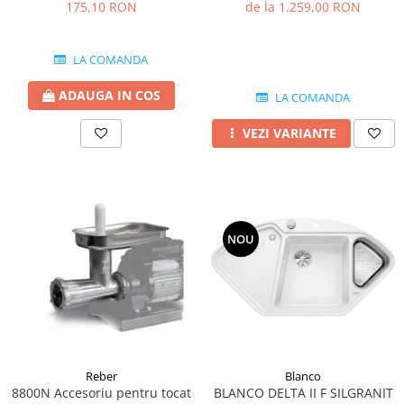
2.5 MM
silgranit 86x50 cm
175,10 RON
de la 1.259,00 RON
LA COMANDA
ADAUGA IN COS
LA COMANDA
VEZI VARIANTE
NOU
Blanco
Reber
BLANCO DELTA II F SILGRANIT
8800N Accesoriu pentru tocat