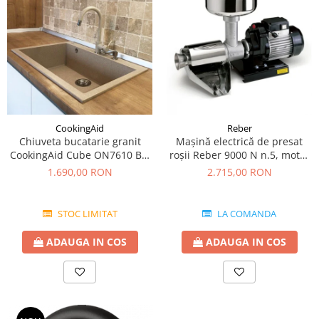
CookingAid
Reber
Chiuveta bucatarie granit
Mașină electrică de presat
CookingAid Cube ON7610 Bej
roşii Reber 9000 N n.5, motor
Pigmentat / Avena + accesorii
prin inducție de 600W,
1.690,00 RON
2.715,00 RON
montaj
producție pana la 350kg/h
STOC LIMITAT
LA COMANDA
ADAUGA IN COS
ADAUGA IN COS