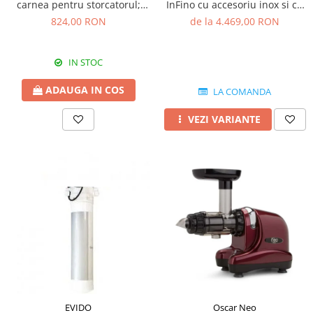
InFino cu accesoriu inox si cu
carnea pentru storcatorul;
excentric
electric Reber 9000N
de la 4.469,00 RON
824,00 RON
IN STOC
ADAUGA IN COS
LA COMANDA
VEZI VARIANTE
EVIDO
Oscar Neo