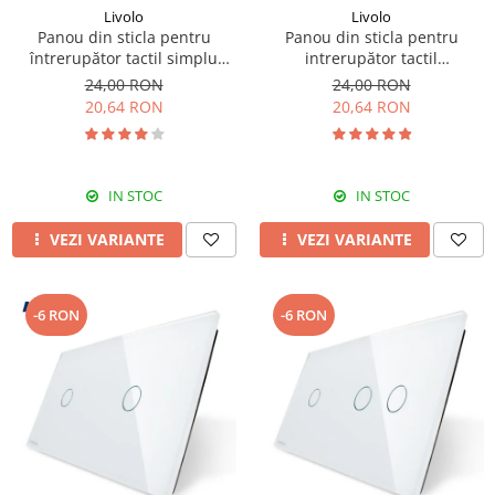
Livolo
Livolo
Panou din sticla pentru
Panou din sticla pentru
întrerupător tactil simplu
intrerupător tactil
Livolo
dublu,Livolo
24,00 RON
24,00 RON
20,64 RON
20,64 RON
IN STOC
IN STOC
VEZI VARIANTE
VEZI VARIANTE
-6 RON
-6 RON