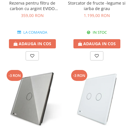
Rezerva pentru filtru de
Storcator de fructe -legume si
carbon cu argint EVIDO
iarba de grau
GREEN pentru bateriile de
359,00 RON
1.199,00 RON
apa filtrata
LA COMANDA
IN STOC
ADAUGA IN COS
ADAUGA IN COS
-3 RON
-3 RON