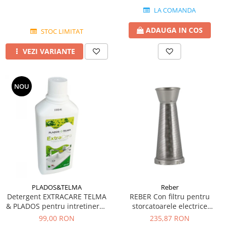
LA COMANDA
ADAUGA IN COS
STOC LIMITAT
VEZI VARIANTE
NOU
PLADOS&TELMA
Reber
Detergent EXTRACARE TELMA
REBER Con filtru pentru
& PLADOS pentru intretinerea
storcatoarele electrice
si curatarea chiuvetelor din
9000NPSP, 9000N 9004N (1.1
99,00 RON
235,87 RON
Granit
mm)