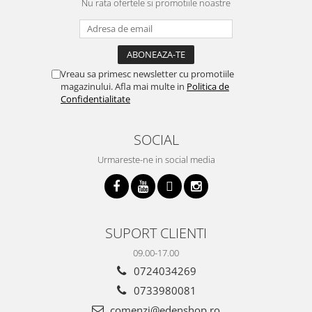
Nu rata ofertele si promotiile noastre
Vreau sa primesc newsletter cu promotiile
magazinului. Afla mai multe in
Politica de
Confidentialitate
SOCIAL
Urmareste-ne in social media
SUPORT CLIENTI
09.00-17.00
0724034269
0733980081
comenzi@edenshop.ro