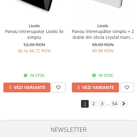
Livolo
Livolo
Panou intrerupator Livolo 3x
Panou întrerupător simplu + 2
simplu
duble din sticla crystal marca
Livolo
52,00 RON
58,00 RON
de la 44,72 RON
49,88 RON
IN STOC
IN STOC
VEZI VARIANTE
VEZI VARIANTE
1
2
3
54
...
NEWSLETTER