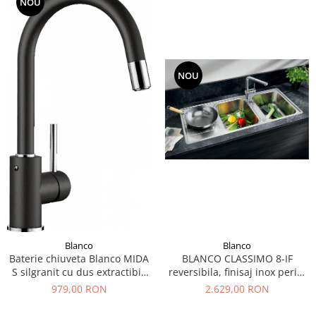
NOU
NOU
Blanco
Blanco
Baterie chiuveta Blanco MIDA
BLANCO CLASSIMO 8-IF
S silgranit cu dus extractibil,
reversibila, finisaj inox periat
diferite culori
si excentric
979,00 RON
2.629,00 RON