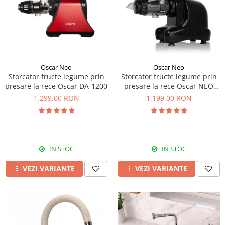
Prajitoare de paine
chiuvete
Combine frigorifice
Termostate si senzori Livolo
Rasnite de cafea
Sonerii electrice
Accesorii chiuvete bucatarie
Espressoare cafea
Roboti de bucatarie
Construieste singur
Gratar protectie chiuveta
Aparate de gatit-aragazuri
Spumarea laptelui
Scurgator farfurii
Module
Masina de spalat vase
Suporti burete
Panouri si rame
Oscar Neo
Oscar Neo
Accesorii
Tocatoare lemn si sticla
Storcator fructe legume prin
Storcator fructe legume prin
Seturi Electrocasnice
presare la rece Oscar DA-1200
presare la rece Oscar NEO
Sisteme de scurgere si cleme
DA1000
1.299,00 RON
1.199,00 RON
Tavita scurgere vase/legume/fructe
Dispenser detergent
IN STOC
IN STOC
VEZI VARIANTE
VEZI VARIANTE