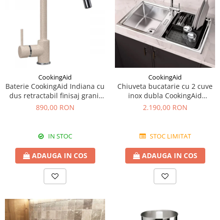
CookingAid
CookingAid
Baterie CookingAid Indiana cu
Chiuveta bucatarie cu 2 cuve
dus retractabil finisaj granit
inox dubla CookingAid
Bej Pigmentat / Avena
FUSION 86BB
890,00 RON
2.190,00 RON
IN STOC
STOC LIMITAT
ADAUGA IN COS
ADAUGA IN COS