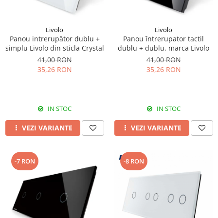
Livolo
Livolo
Panou intrerupător dublu +
Panou întrerupator tactil
simplu Livolo din sticla Crystal
dublu + dublu, marca Livolo
41,00 RON
41,00 RON
35,26 RON
35,26 RON
IN STOC
IN STOC
VEZI VARIANTE
VEZI VARIANTE
-7 RON
-8 RON