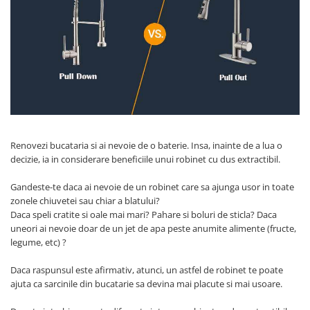
Prajitoare de paine
chiuvete
Combine frigorifice
Termostate si senzori Livolo
Rasnite de cafea
Sonerii electrice
Accesorii chiuvete bucatarie
Espressoare cafea
Roboti de bucatarie
Construieste singur
Gratar protectie chiuveta
Aparate de gatit-aragazuri
Spumarea laptelui
Scurgator farfurii
Module
Masina de spalat vase
Suporti burete
Panouri si rame
Accesorii
Tocatoare lemn si sticla
Seturi Electrocasnice
Sisteme de scurgere si cleme
Tavita scurgere vase/legume/fructe
Renovezi bucataria si ai nevoie de o baterie. Insa, inainte de a lua o
Dispenser detergent
decizie, ia in considerare beneficiile unui robinet cu dus extractibil.
Gandeste-te daca ai nevoie de un robinet care sa ajunga usor in toate
zonele chiuvetei sau chiar a blatului?
Daca speli cratite si oale mai mari? Pahare si boluri de sticla? Daca
uneori ai nevoie doar de un jet de apa peste anumite alimente (fructe,
legume, etc) ?
Daca raspunsul este afirmativ, atunci, un astfel de robinet te poate
ajuta ca sarcinile din bucatarie sa devina mai placute si mai usoare.