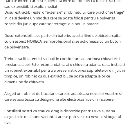
Daca te intrebi care este diferenta intre un robinet cu dus extractibil
sau extensibil, iti explic imediat:
Dusul extractibil este o "extensie" a robinetului, care practic "se trage"
in jos si devine un mic dus care se poate folosi pentru a pulveriza
zonele din jur, dupa care se "retrage" din nou in baterie.
Dusul extensibil, face parte din baterie, acesta fiind de obicei arcuita,
cu un aspect HORECA, semiprofesional si se actioneaza cu un buton
de pulverizare.
Trebuie sa fiti atenti si sa luati in considerare adancimea chiuvetei si
presiunea apei. Este recomandat sa ai o chiuveta adanca daca instalati
un robinet extensibil pentru a preveni stropirea suprafetelor din jur, in
timp ce, un robinet cu dus extractibil, se poate adapta la orice
dimeniune de chiuveta.
Alegeti un robinet de bucatarie care se adapteaza nevoilor voastre si
care se asorteaza cu design-ul si alte electrocasnice din incapere.
Consilierii nostri va stau cu drag la dispozitie pentru a va ajuta sa
alegeti cele mai bune variante care se potrivesc cu nevoile si bugetul
dvs.