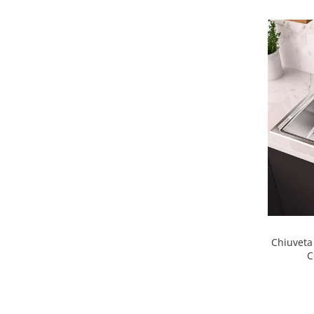
Chiuveta
C