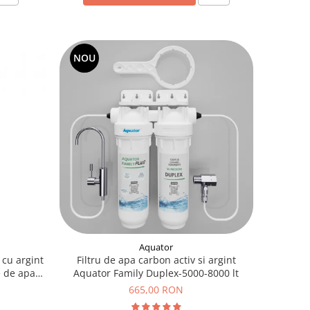
NOU
Aquator
 cu argint
Filtru de apa carbon activ si argint
e de apa
Aquator Family Duplex-5000-8000 lt
665,00 RON