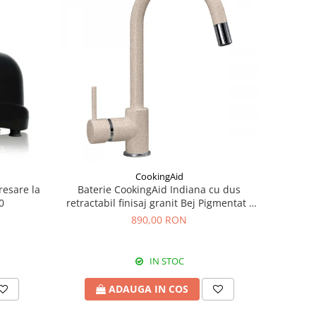
CookingAid
resare la
Baterie CookingAid Indiana cu dus
0
retractabil finisaj granit Bej Pigmentat /
Avena
890,00 RON
IN STOC
ADAUGA IN COS