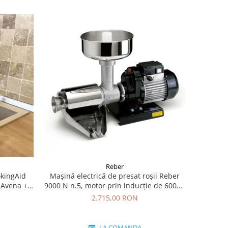
Reber
okingAid
Mașină electrică de presat roşii Reber
 Avena +
9000 N n.5, motor prin inducție de 600W,
producție pana la 350kg/h
2.715,00 RON
LA COMANDA