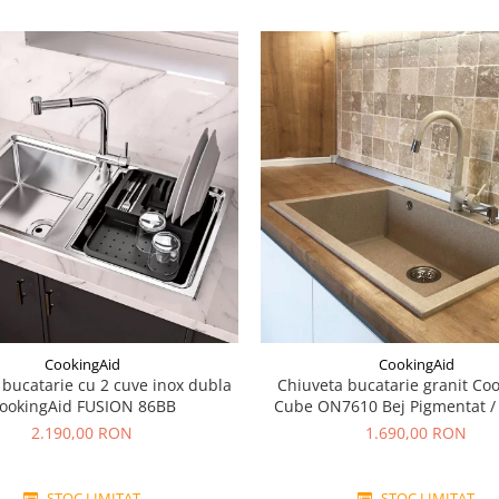
CookingAid
CookingAid
 bucatarie cu 2 cuve inox dubla
Chiuveta bucatarie granit Co
ookingAid FUSION 86BB
Cube ON7610 Bej Pigmentat /
accesorii montaj
2.190,00 RON
1.690,00 RON
STOC LIMITAT
STOC LIMITAT