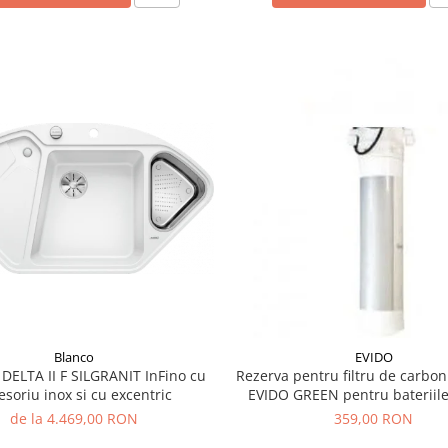
Blanco
EVIDO
ELTA II F SILGRANIT InFino cu
Rezerva pentru filtru de carbon
esoriu inox si cu excentric
EVIDO GREEN pentru bateriil
filtrata
de la 4.469,00 RON
359,00 RON