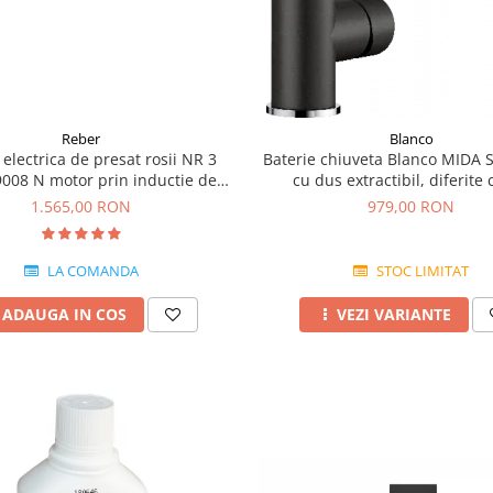
Reber
Blanco
electrica de presat rosii NR 3
Baterie chiuveta Blanco MIDA S 
008 N motor prin inductie de
cu dus extractibil, diferite 
400W
1.565,00 RON
979,00 RON
LA COMANDA
STOC LIMITAT
ADAUGA IN COS
VEZI VARIANTE