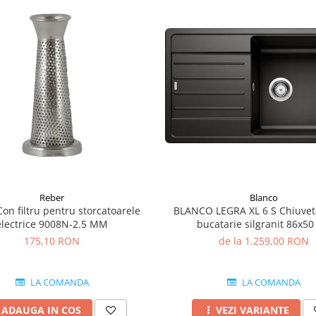
Reber
Blanco
on filtru pentru storcatoarele
BLANCO LEGRA XL 6 S Chiuvet
electrice 9008N-2.5 MM
bucatarie silgranit 86x5
175,10 RON
de la 1.259,00 RON
LA COMANDA
LA COMANDA
ADAUGA IN COS
VEZI VARIANTE