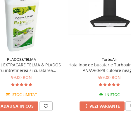
TurboAir
PLADOS&TELMA
Hota inox de bucatarie Turboa
nt EXTRACARE TELMA & PLADOS
AN/A/60/PB culoare nea
ru intretinerea si curatarea
chiuvetelor din Granit
559,00 RON
99,00 RON
IN STOC
STOC LIMITAT
VEZI VARIANTE
ADAUGA IN COS