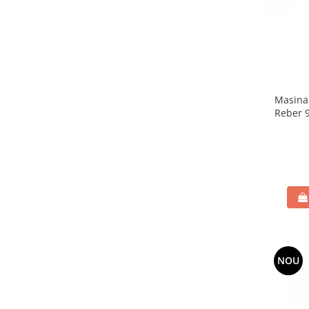
Masina 
Reber 9
NOU