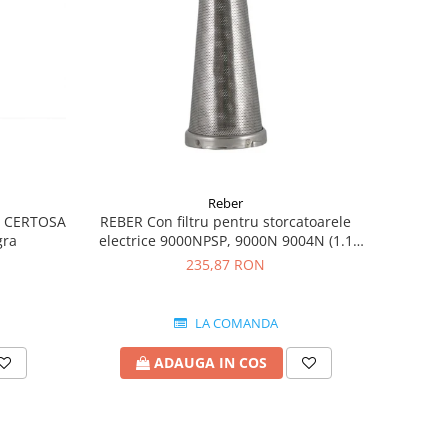
Reber
ir CERTOSA
REBER Con filtru pentru storcatoarele
gra
electrice 9000NPSP, 9000N 9004N (1.1
mm)
235,87 RON
LA COMANDA
ADAUGA IN COS