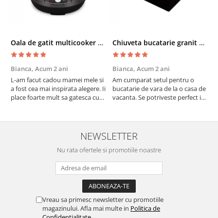
Oala de gatit multicooker 11 functii Instant Pot Pro Crisp 8 + Air Fryer 7.6 lt
Chiuveta bucatarie granit cu finisaj negru perlat/cupru Steingran Art Copper cu dozator si baterie Quadron
Bianca,
Acum 2 ani
Bianca,
Acum 2 ani
V
L-am facut cadou mamei mele si
Am cumparat setul pentru o
S
a fost cea mai inspirata alegere. Ii
bucatarie de vara de la o casa de
c
place foarte mult sa gatesca cu
vacanta. Se potriveste perfect in
c
acest aparat, fara efort si fara sa
decor, se curata perfect, este
v
trebuiasca sa tot invarta in
practic si util. Calitate foarte
b
cratita...ma gandesc serios sa imi
buna, recomand cu drag !
v
cumpar si eu! Recomand mult !
m
NEWSLETTER
Nu rata ofertele si promotiile noastre
Vreau sa primesc newsletter cu promotiile
magazinului. Afla mai multe in
Politica de
Confidentialitate