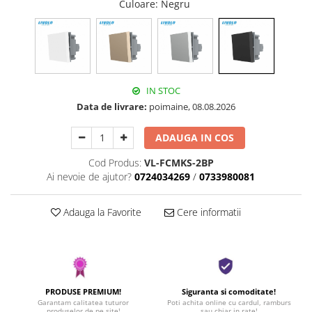
Culoare
: Negru
IN STOC
Data de livrare:
poimaine, 08.08.2026
ADAUGA IN COS
Cod Produs:
VL-FCMKS-2BP
Ai nevoie de ajutor?
0724034269
/
0733980081
Adauga la Favorite
Cere informatii
PRODUSE PREMIUM!
Siguranta si comoditate!
Garantam calitatea tuturor
Poti achita online cu cardul, ramburs
produselor de pe site!
sau chiar in rate!