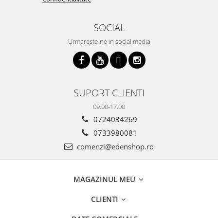
SOCIAL
Urmareste-ne in social media
SUPORT CLIENTI
09.00-17.00
0724034269
0733980081
comenzi@edenshop.ro
MAGAZINUL MEU
CLIENTI