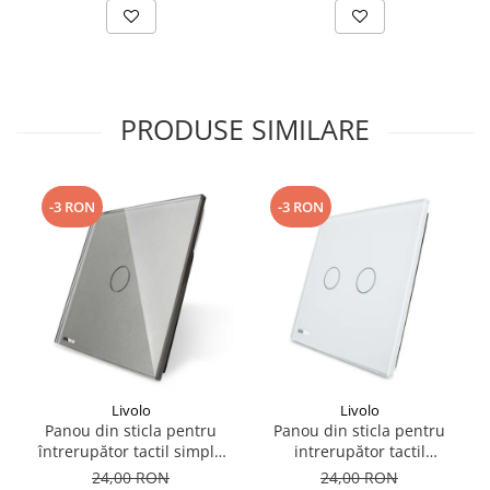
PRODUSE SIMILARE
-3 RON
-3 RON
Livolo
Livolo
Panou din sticla pentru
Panou din sticla pentru
întrerupător tactil simplu
intrerupător tactil
Livolo
dublu,Livolo
24,00 RON
24,00 RON