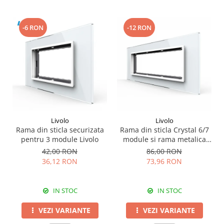
-6 RON
-12 RON
Livolo
Livolo
Rama din sticla securizata
Rama din sticla Crystal 6/7
pentru 3 module Livolo
module si rama metalica
Livolo, standard Italian
42,00 RON
86,00 RON
36,12 RON
73,96 RON
IN STOC
IN STOC
VEZI VARIANTE
VEZI VARIANTE