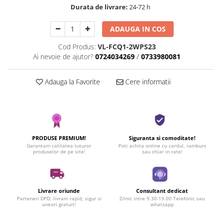
Durata de livrare:
24-72 h
ADAUGA IN COS
Cod Produs:
VL-FCQ1-2WPS23
Ai nevoie de ajutor?
0724034269
/
0733980081
Adauga la Favorite
Cere informatii
PRODUSE PREMIUM!
Siguranta si comoditate!
Garantam calitatea tuturor
Poti achita online cu cardul, ramburs
produselor de pe site!
sau chiar in rate!
Livrare oriunde
Consultant dedicat
Parteneri DPD, livram rapid, sigur si
Zilnic intre 9.30-19.00 Telefonic sau
uneori gratuit!
whatsapp