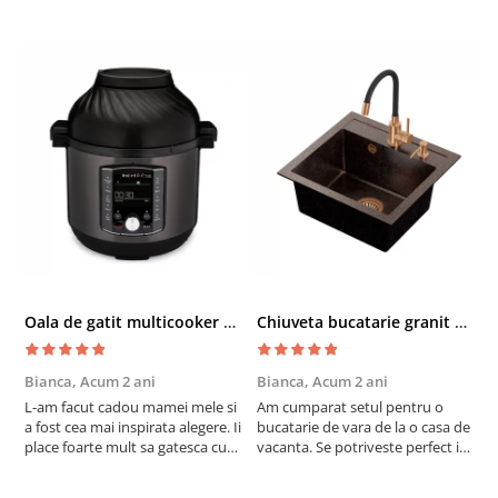
Oala de gatit multicooker 11 functii Instant Pot Pro Crisp 8 + Air Fryer 7.6 lt
Chiuveta bucatarie granit cu finisaj negru perlat/cupru Steingran Art Copper cu dozator si baterie Quadron
Bianca,
Acum 2 ani
Bianca,
Acum 2 ani
V
L-am facut cadou mamei mele si
Am cumparat setul pentru o
S
a fost cea mai inspirata alegere. Ii
bucatarie de vara de la o casa de
c
place foarte mult sa gatesca cu
vacanta. Se potriveste perfect in
c
acest aparat, fara efort si fara sa
decor, se curata perfect, este
v
trebuiasca sa tot invarta in
practic si util. Calitate foarte
b