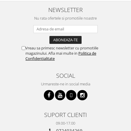
cratita...ma gandesc serios sa imi
buna, recomand cu drag !
v
cumpar si eu! Recomand mult !
m
NEWSLETTER
Nu rata ofertele si promotiile noastre
Vreau sa primesc newsletter cu promotiile
magazinului. Afla mai multe in
Politica de
Confidentialitate
SOCIAL
Urmareste-ne in social media
SUPORT CLIENTI
09.00-17.00
0724034269