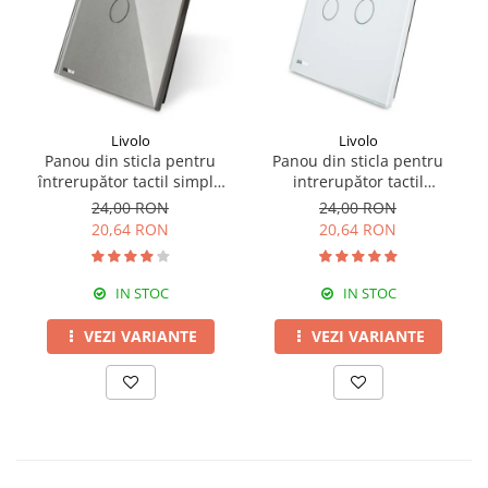
Livolo
Livolo
Panou din sticla pentru
Panou din sticla pentru
întrerupător tactil simplu
intrerupător tactil
Livolo
dublu,Livolo
24,00 RON
24,00 RON
20,64 RON
20,64 RON
IN STOC
IN STOC
VEZI VARIANTE
VEZI VARIANTE