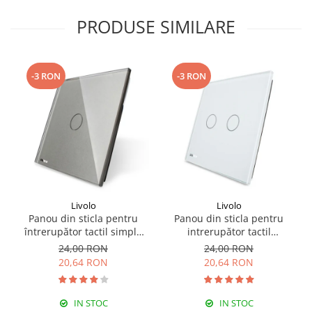
PRODUSE SIMILARE
-3 RON
-3 RON
Livolo
Livolo
Panou din sticla pentru
Panou din sticla pentru
întrerupător tactil simplu
intrerupător tactil
Livolo
dublu,Livolo
24,00 RON
24,00 RON
20,64 RON
20,64 RON
IN STOC
IN STOC