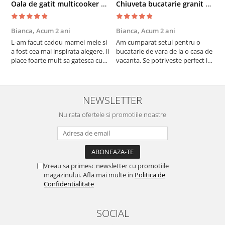
Oala de gatit multicooker 11 functii Instant Pot Pro Crisp 8 + Air Fryer 7.6 lt
Chiuveta bucatarie granit cu finisaj negru perlat/cupru Steingran Art Copper cu dozator si baterie Quadron
Bianca,
Acum 2 ani
Bianca,
Acum 2 ani
V
L-am facut cadou mamei mele si
Am cumparat setul pentru o
S
a fost cea mai inspirata alegere. Ii
bucatarie de vara de la o casa de
c
place foarte mult sa gatesca cu
vacanta. Se potriveste perfect in
c
acest aparat, fara efort si fara sa
decor, se curata perfect, este
v
trebuiasca sa tot invarta in
practic si util. Calitate foarte
b
cratita...ma gandesc serios sa imi
buna, recomand cu drag !
v
cumpar si eu! Recomand mult !
m
NEWSLETTER
Nu rata ofertele si promotiile noastre
Vreau sa primesc newsletter cu promotiile
magazinului. Afla mai multe in
Politica de
Confidentialitate
SOCIAL