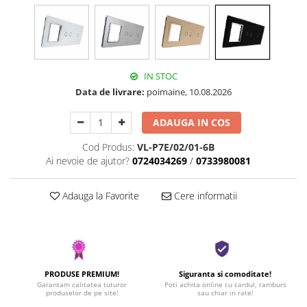
IN STOC
Data de livrare:
poimaine, 10.08.2026
ADAUGA IN COS
Cod Produs:
VL-P7E/02/01-6B
Ai nevoie de ajutor?
0724034269
/
0733980081
Adauga la Favorite
Cere informatii
PRODUSE PREMIUM!
Siguranta si comoditate!
Garantam calitatea tuturor
Poti achita online cu cardul, ramburs
produselor de pe site!
sau chiar in rate!