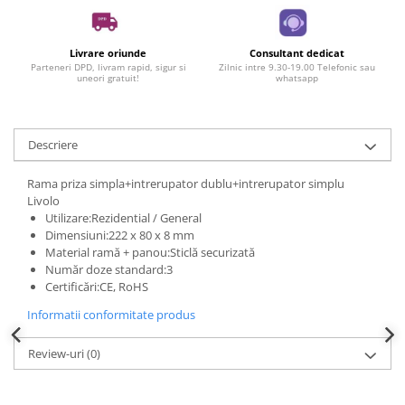
Livrare oriunde
Consultant dedicat
Parteneri DPD, livram rapid, sigur si
Zilnic intre 9.30-19.00 Telefonic sau
uneori gratuit!
whatsapp
Descriere
Rama priza simpla+intrerupator dublu+intrerupator simplu
Livolo
Utilizare:Rezidential / General
Dimensiuni:222 x 80 x 8 mm
Material ramă + panou:Sticlă securizată
Număr doze standard:3
Certificări:CE, RoHS
Informatii conformitate produs
Review-uri
(0)