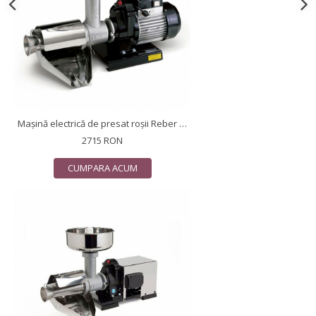
Mașină electrică de presat roşii Reber 9000 N n.5, motor prin inducție de 600W, producție pana la 350kg/h
2715 RON
CUMPARA ACUM