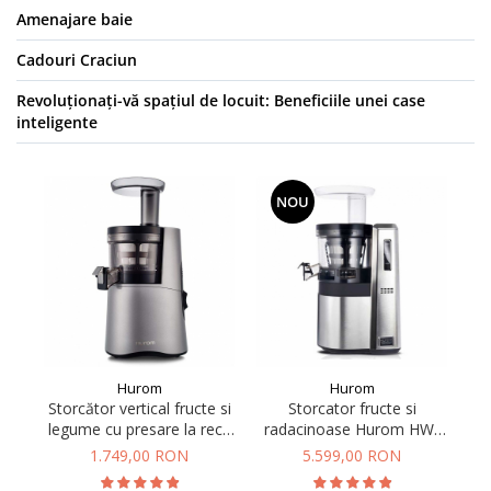
Amenajare baie
Cadouri Craciun
Revoluționați-vă spațiul de locuit: Beneficiile unei case
inteligente
NOU
Hurom
Hurom
Storcător vertical fructe si
Storcator fructe si
legume cu presare la rece
radacinoase Hurom HW-
St
Hurom HA Alpha
SBE18 Comercial
1.749,00 RON
5.599,00 RON