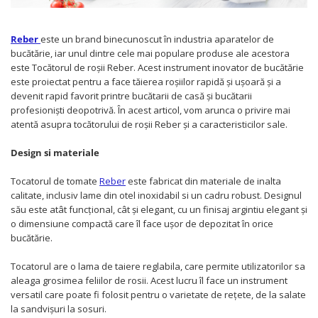
Prajitoare de paine
chiuvete
Combine frigorifice
Termostate si senzori Livolo
Rasnite de cafea
Sonerii electrice
Accesorii chiuvete bucatarie
Espressoare cafea
Reber
este un brand binecunoscut în industria aparatelor de
Roboti de bucatarie
Construieste singur
Gratar protectie chiuveta
Aparate de gatit-aragazuri
bucătărie, iar unul dintre cele mai populare produse ale acestora
Spumarea laptelui
este Tocătorul de roșii Reber. Acest instrument inovator de bucătărie
Scurgator farfurii
Module
Masina de spalat vase
este proiectat pentru a face tăierea roșiilor rapidă și ușoară și a
Suporti burete
Panouri si rame
devenit rapid favorit printre bucătarii de casă și bucătarii
Accesorii
Tocatoare lemn si sticla
profesioniști deopotrivă. În acest articol, vom arunca o privire mai
Seturi Electrocasnice
atentă asupra tocătorului de roșii Reber și a caracteristicilor sale.
Sisteme de scurgere si cleme
Tavita scurgere vase/legume/fructe
Design si materiale
Dispenser detergent
Tocatorul de tomate
Reber
este fabricat din materiale de inalta
calitate, inclusiv lame din otel inoxidabil si un cadru robust. Designul
său este atât funcțional, cât și elegant, cu un finisaj argintiu elegant și
o dimensiune compactă care îl face ușor de depozitat în orice
bucătărie.
Tocatorul are o lama de taiere reglabila, care permite utilizatorilor sa
aleaga grosimea feliilor de rosii. Acest lucru îl face un instrument
versatil care poate fi folosit pentru o varietate de rețete, de la salate
la sandvișuri la sosuri.