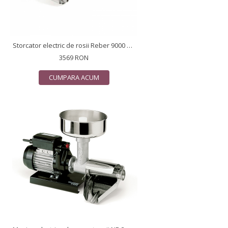
Storcator electric de rosii Reber 9000 NPSP, nr. 5, 1200 W, vas si palnie inox 304
3569 RON
CUMPARA ACUM