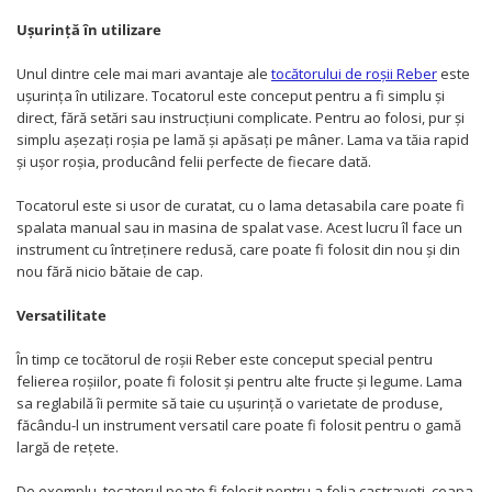
Ușurință în utilizare
Unul dintre cele mai mari avantaje ale
tocătorului de roșii Reber
este
ușurința în utilizare. Tocatorul este conceput pentru a fi simplu și
direct, fără setări sau instrucțiuni complicate. Pentru ao folosi, pur și
simplu așezați roșia pe lamă și apăsați pe mâner. Lama va tăia rapid
și ușor roșia, producând felii perfecte de fiecare dată.
Tocatorul este si usor de curatat, cu o lama detasabila care poate fi
spalata manual sau in masina de spalat vase. Acest lucru îl face un
instrument cu întreținere redusă, care poate fi folosit din nou și din
nou fără nicio bătaie de cap.
Versatilitate
În timp ce tocătorul de roșii Reber este conceput special pentru
felierea roșiilor, poate fi folosit și pentru alte fructe și legume. Lama
sa reglabilă îi permite să taie cu ușurință o varietate de produse,
făcându-l un instrument versatil care poate fi folosit pentru o gamă
largă de rețete.
De exemplu, tocatorul poate fi folosit pentru a felia castraveti, ceapa