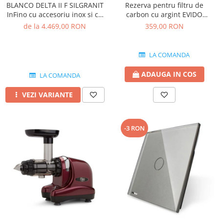
BLANCO DELTA II F SILGRANIT
Rezerva pentru filtru de
InFino cu accesoriu inox si cu
carbon cu argint EVIDO
excentric
GREEN pentru bateriile de
de la 4.469,00 RON
359,00 RON
apa filtrata
LA COMANDA
ADAUGA IN COS
LA COMANDA
VEZI VARIANTE
-3 RON