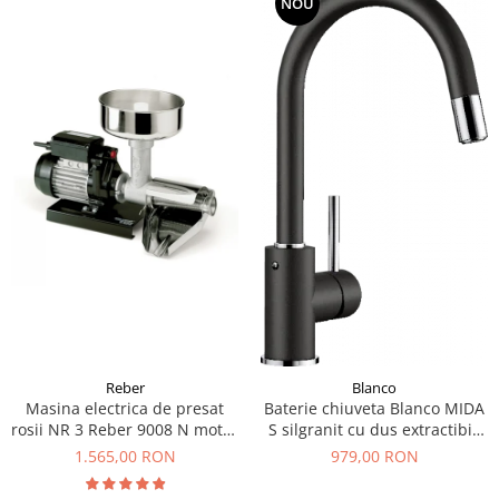
NOU
Reber
Blanco
Masina electrica de presat
Baterie chiuveta Blanco MIDA
rosii NR 3 Reber 9008 N motor
S silgranit cu dus extractibil,
prin inductie de 400W
diferite culori
1.565,00 RON
979,00 RON