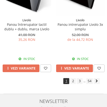
Livolo
Livolo
Panou întrerupator tactil
Panou intrerupator Livolo 3x
dublu + dublu, marca Livolo
simplu
41,00 RON
52,00 RON
35,26 RON
de la 44,72 RON
IN STOC
IN STOC
VEZI VARIANTE
VEZI VARIANTE
1
2
3
54
...
NEWSLETTER