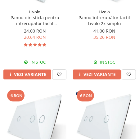
Livolo
Livolo
Panou din sticla pentru
Panou întrerupător tactil
intrerupător tactil
Livolo 2x simplu
dublu,Livolo
24,00 RON
41,00 RON
20,64 RON
35,26 RON
IN STOC
IN STOC
VEZI VARIANTE
VEZI VARIANTE
-6 RON
-6 RON