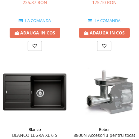
9000NPSP, 9000N 9004N (1.1
2.5 MM
235,87 RON
175,10 RON
mm)
LA COMANDA
LA COMANDA
ADAUGA IN COS
ADAUGA IN COS
Blanco
Reber
BLANCO LEGRA XL 6 S
8800N Accesoriu pentru tocat