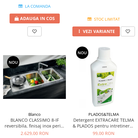
LA COMANDA
ADAUGA IN COS
STOC LIMITAT
VEZI VARIANTE
NOU
NOU
Blanco
PLADOS&TELMA
BLANCO CLASSIMO 8-IF
Detergent EXTRACARE TELMA
reversibila, finisaj inox periat
& PLADOS pentru intretinerea
si excentric
si curatarea chiuvetelor din
2.629,00 RON
99,00 RON
Granit