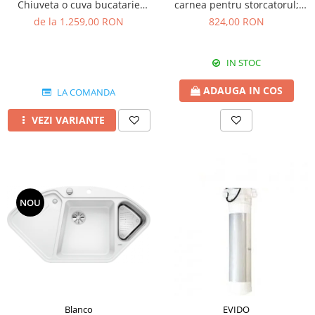
Chiuveta o cuva bucatarie
carnea pentru storcatorul;
silgranit 86x50 cm
electric Reber 9000N
de la 1.259,00 RON
824,00 RON
IN STOC
ADAUGA IN COS
LA COMANDA
VEZI VARIANTE
NOU
Blanco
EVIDO