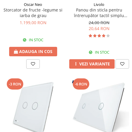
Oscar Neo
Livolo
Storcator de fructe -legume si
Panou din sticla pentru
iarba de grau
întrerupător tactil simplu
Livolo
1.199,00 RON
24,00 RON
20,64 RON
IN STOC
ADAUGA IN COS
IN STOC
VEZI VARIANTE
-3 RON
-6 RON