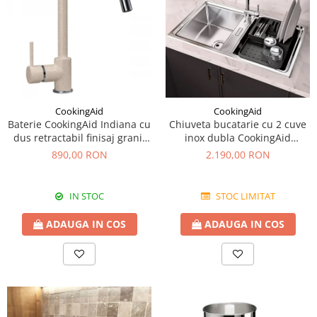
CookingAid
CookingAid
Baterie CookingAid Indiana cu
Chiuveta bucatarie cu 2 cuve
dus retractabil finisaj granit
inox dubla CookingAid
Bej Pigmentat / Avena
FUSION 86BB
890,00 RON
2.190,00 RON
IN STOC
STOC LIMITAT
ADAUGA IN COS
ADAUGA IN COS