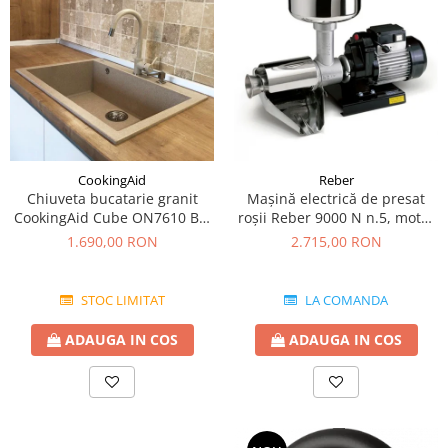
CookingAid
Reber
Chiuveta bucatarie granit
Mașină electrică de presat
CookingAid Cube ON7610 Bej
roşii Reber 9000 N n.5, motor
Pigmentat / Avena + accesorii
prin inducție de 600W,
1.690,00 RON
2.715,00 RON
montaj
producție pana la 350kg/h
STOC LIMITAT
LA COMANDA
ADAUGA IN COS
ADAUGA IN COS