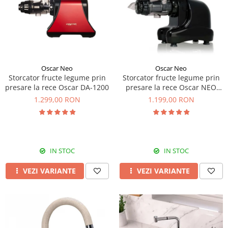
Prajitoare de paine
chiuvete
Combine frigorifice
Termostate si senzori Livolo
Rasnite de cafea
Sonerii electrice
Accesorii chiuvete bucatarie
Espressoare cafea
Roboti de bucatarie
Construieste singur
Gratar protectie chiuveta
Aparate de gatit-aragazuri
Spumarea laptelui
Scurgator farfurii
Module
Masina de spalat vase
Suporti burete
Panouri si rame
Oscar Neo
Oscar Neo
Accesorii
Tocatoare lemn si sticla
Storcator fructe legume prin
Storcator fructe legume prin
Seturi Electrocasnice
presare la rece Oscar DA-1200
presare la rece Oscar NEO
Sisteme de scurgere si cleme
DA1000
1.299,00 RON
1.199,00 RON
Tavita scurgere vase/legume/fructe
Dispenser detergent
IN STOC
IN STOC
VEZI VARIANTE
VEZI VARIANTE