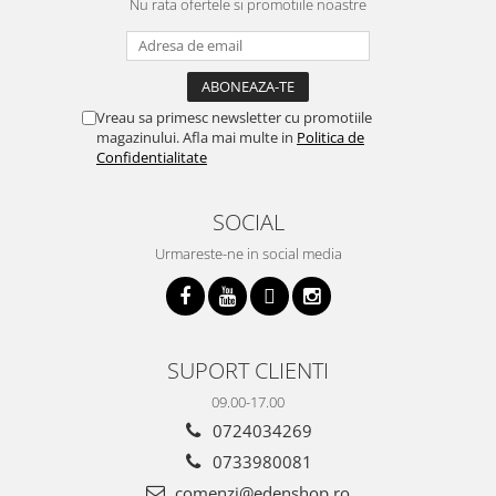
Nu rata ofertele si promotiile noastre
Vreau sa primesc newsletter cu promotiile
magazinului. Afla mai multe in
Politica de
Confidentialitate
SOCIAL
Urmareste-ne in social media
SUPORT CLIENTI
09.00-17.00
0724034269
0733980081
comenzi@edenshop.ro