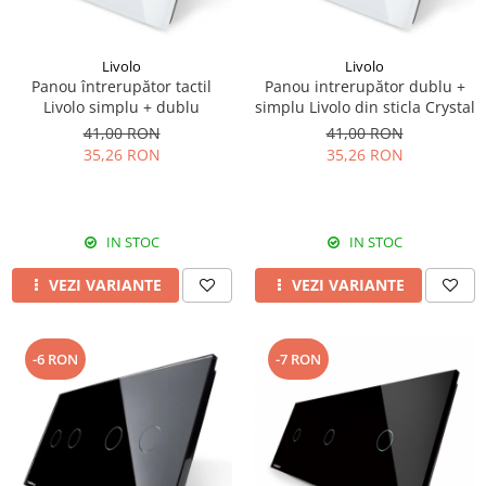
Livolo
Livolo
Panou întrerupător tactil
Panou intrerupător dublu +
Livolo simplu + dublu
simplu Livolo din sticla Crystal
41,00 RON
41,00 RON
35,26 RON
35,26 RON
IN STOC
IN STOC
VEZI VARIANTE
VEZI VARIANTE
-6 RON
-7 RON