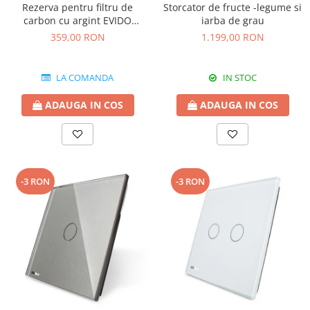
Rezerva pentru filtru de
Storcator de fructe -legume si
carbon cu argint EVIDO
iarba de grau
GREEN pentru bateriile de
359,00 RON
1.199,00 RON
apa filtrata
LA COMANDA
IN STOC
ADAUGA IN COS
ADAUGA IN COS
-3 RON
-3 RON