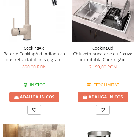
CookingAid
CookingAid
Baterie CookingAid Indiana cu
Chiuveta bucatarie cu 2 cuve
dus retractabil finisaj granit
inox dubla CookingAid
Bej Pigmentat / Avena
FUSION 86BB
890,00 RON
2.190,00 RON
IN STOC
STOC LIMITAT
ADAUGA IN COS
ADAUGA IN COS