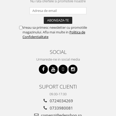
Nu rata ofertele si promotiile noastre
Vreau sa primesc newsletter cu promotiile
magazinului. Afla mai multe in
Politica de
Confidentialitate
SOCIAL
Urmareste-ne in social media
SUPORT CLIENTI
09.00-17.00
0724034269
0733980081
comenzi@edenshop.ro