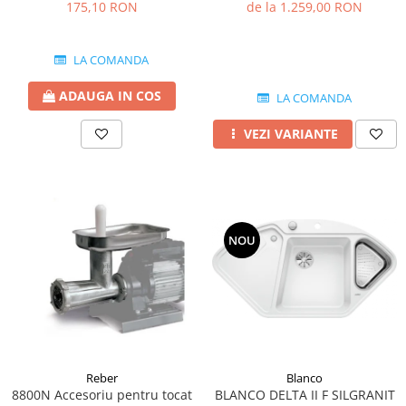
2.5 MM
silgranit 86x50 cm
175,10 RON
de la 1.259,00 RON
LA COMANDA
ADAUGA IN COS
LA COMANDA
VEZI VARIANTE
NOU
Blanco
Reber
BLANCO DELTA II F SILGRANIT
8800N Accesoriu pentru tocat