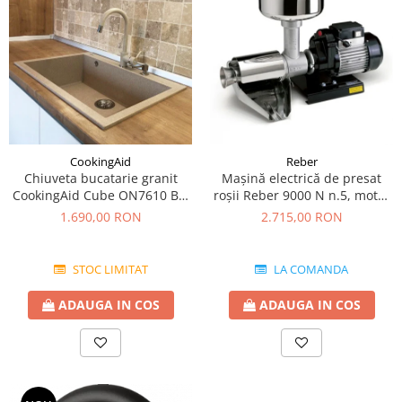
CookingAid
Reber
Chiuveta bucatarie granit
Mașină electrică de presat
CookingAid Cube ON7610 Bej
roşii Reber 9000 N n.5, motor
Pigmentat / Avena + accesorii
prin inducție de 600W,
1.690,00 RON
2.715,00 RON
montaj
producție pana la 350kg/h
STOC LIMITAT
LA COMANDA
ADAUGA IN COS
ADAUGA IN COS