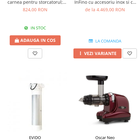
InFino cu accesoriu inox si cu
carnea pentru storcatorul;
excentric
electric Reber 9000N
de la 4.469,00 RON
824,00 RON
IN STOC
ADAUGA IN COS
LA COMANDA
VEZI VARIANTE
EVIDO
Oscar Neo