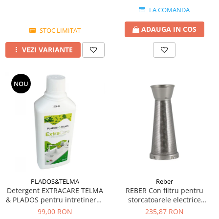
LA COMANDA
ADAUGA IN COS
STOC LIMITAT
VEZI VARIANTE
NOU
PLADOS&TELMA
Reber
Detergent EXTRACARE TELMA
REBER Con filtru pentru
& PLADOS pentru intretinerea
storcatoarele electrice
si curatarea chiuvetelor din
9000NPSP, 9000N 9004N (1.1
99,00 RON
235,87 RON
Granit
mm)