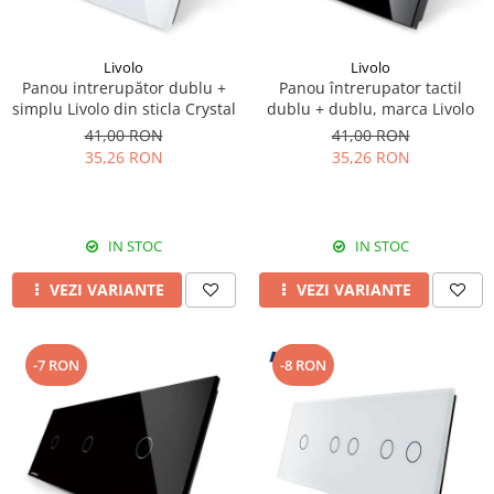
Livolo
Livolo
Panou intrerupător dublu +
Panou întrerupator tactil
simplu Livolo din sticla Crystal
dublu + dublu, marca Livolo
41,00 RON
41,00 RON
35,26 RON
35,26 RON
IN STOC
IN STOC
VEZI VARIANTE
VEZI VARIANTE
-7 RON
-8 RON