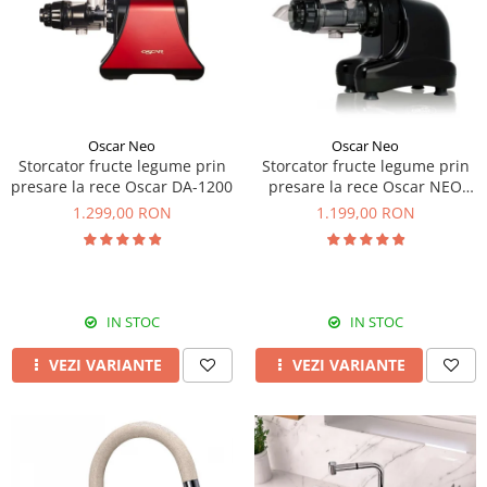
Prajitoare de paine
chiuvete
Combine frigorifice
Termostate si senzori Livolo
Rasnite de cafea
Sonerii electrice
Accesorii chiuvete bucatarie
Espressoare cafea
Roboti de bucatarie
Construieste singur
Gratar protectie chiuveta
Aparate de gatit-aragazuri
Spumarea laptelui
Scurgator farfurii
Module
Masina de spalat vase
Suporti burete
Panouri si rame
Oscar Neo
Oscar Neo
Accesorii
Tocatoare lemn si sticla
Storcator fructe legume prin
Storcator fructe legume prin
Seturi Electrocasnice
presare la rece Oscar DA-1200
presare la rece Oscar NEO
Sisteme de scurgere si cleme
DA1000
1.299,00 RON
1.199,00 RON
Tavita scurgere vase/legume/fructe
Dispenser detergent
IN STOC
IN STOC
VEZI VARIANTE
VEZI VARIANTE