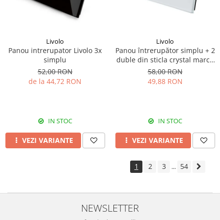
Livolo
Livolo
Panou intrerupator Livolo 3x
Panou întrerupător simplu + 2
simplu
duble din sticla crystal marca
Livolo
52,00 RON
58,00 RON
de la 44,72 RON
49,88 RON
IN STOC
IN STOC
VEZI VARIANTE
VEZI VARIANTE
1
2
3
54
...
NEWSLETTER