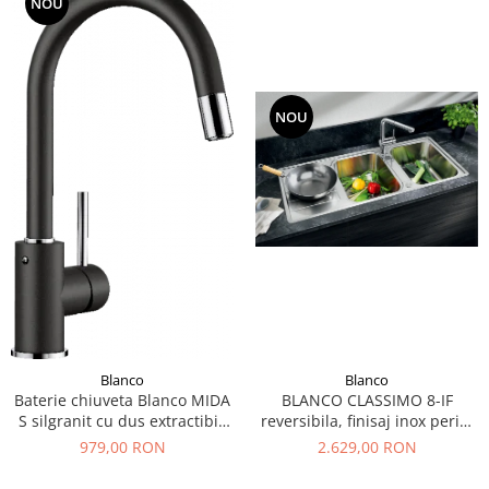
NOU
NOU
Blanco
Blanco
Baterie chiuveta Blanco MIDA
BLANCO CLASSIMO 8-IF
S silgranit cu dus extractibil,
reversibila, finisaj inox periat
diferite culori
si excentric
979,00 RON
2.629,00 RON