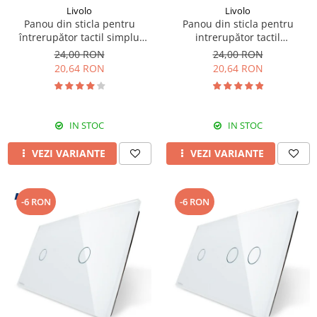
Livolo
Livolo
Panou din sticla pentru
Panou din sticla pentru
întrerupător tactil simplu
intrerupător tactil
Livolo
dublu,Livolo
24,00 RON
24,00 RON
20,64 RON
20,64 RON
IN STOC
IN STOC
VEZI VARIANTE
VEZI VARIANTE
-6 RON
-6 RON