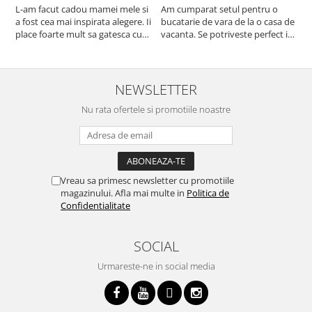
L-am facut cadou mamei mele si
Am cumparat setul pentru o
S
a fost cea mai inspirata alegere. Ii
bucatarie de vara de la o casa de
c
place foarte mult sa gatesca cu
vacanta. Se potriveste perfect in
c
acest aparat, fara efort si fara sa
decor, se curata perfect, este
v
trebuiasca sa tot invarta in
practic si util. Calitate foarte
b
cratita...ma gandesc serios sa imi
buna, recomand cu drag !
v
cumpar si eu! Recomand mult !
m
NEWSLETTER
Nu rata ofertele si promotiile noastre
Vreau sa primesc newsletter cu promotiile
magazinului. Afla mai multe in
Politica de
Confidentialitate
SOCIAL
Urmareste-ne in social media