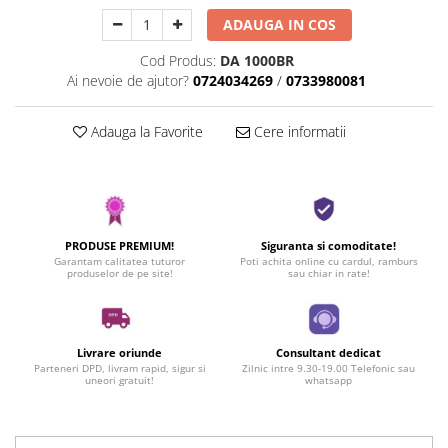
ADAUGA IN COS
Cod Produs:
DA 1000BR
Ai nevoie de ajutor?
0724034269
/
0733980081
Adauga la Favorite
Cere informatii
PRODUSE PREMIUM!
Siguranta si comoditate!
Garantam calitatea tuturor
Poti achita online cu cardul, ramburs
produselor de pe site!
sau chiar in rate!
Livrare oriunde
Consultant dedicat
Parteneri DPD, livram rapid, sigur si
Zilnic intre 9.30-19.00 Telefonic sau
uneori gratuit!
whatsapp