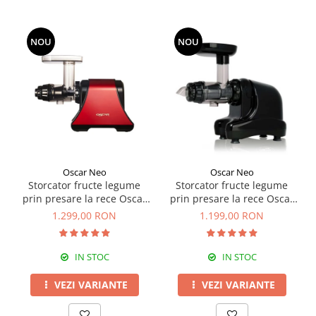
NOU
NOU
Oscar Neo
Oscar Neo
Storcator fructe legume
Storcator fructe legume
prin presare la rece Oscar
prin presare la rece Oscar
DA-1200
NEO DA1000
1.299,00 RON
1.199,00 RON
IN STOC
IN STOC
VEZI VARIANTE
VEZI VARIANTE