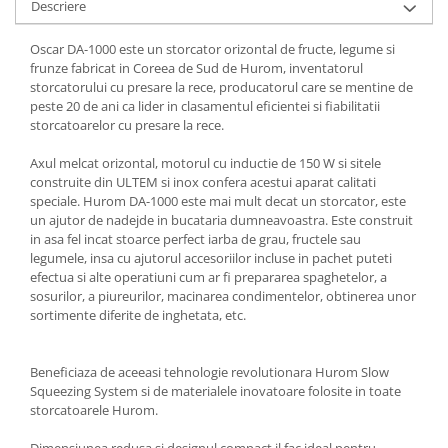
Descriere
Oscar DA-1000 este un storcator orizontal de fructe, legume si
frunze fabricat in Coreea de Sud de Hurom, inventatorul
storcatorului cu presare la rece, producatorul care se mentine de
peste 20 de ani ca lider in clasamentul eficientei si fiabilitatii
storcatoarelor cu presare la rece.
Axul melcat orizontal, motorul cu inductie de 150 W si sitele
construite din ULTEM si inox confera acestui aparat calitati
speciale. Hurom DA-1000 este mai mult decat un storcator, este
un ajutor de nadejde in bucataria dumneavoastra. Este construit
in asa fel incat stoarce perfect iarba de grau, fructele sau
legumele, insa cu ajutorul accesoriilor incluse in pachet puteti
efectua si alte operatiuni cum ar fi prepararea spaghetelor, a
sosurilor, a piureurilor, macinarea condimentelor, obtinerea unor
sortimente diferite de inghetata, etc.
Beneficiaza de aceeasi tehnologie revolutionara Hurom Slow
Squeezing System si de materialele inovatoare folosite in toate
storcatoarele Hurom.
Dimensiunea redusa si designul compact il fac ideal pentru