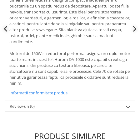
bucatariile cu un spatiu redus de depozitare. Aparatul poate fi, la
nevoie, transportat cu usurinta. Este ideal pentru stoarcerea
oricaror verdeturi, a germenilor, a rosiilor, a afinelor, a coacazelor,
a catinei, pentru lapte de soia si migdale sau pentru prepararea
altor produse raw vegane. Sita blank va ajuta sa tocati ceapa,
usturoi, ardei, plante medicinale, ghimbir sau sa macinati
condimente.
Motorul de 150W si reductorul performat asigura un cuplu motor
foarte mare, in acest fel, Hurom DA-1000 este capabil sa extraga
suc chiar si din produse cu textura fibroasa, pe care alte
storcatoare nu sunt capabile sa le proceseze. Cele 70 de rotatii pe
minut va garanteaza faptul ca procesele oxidative sunt reduse la
minim.
Informatii conformitate produs
Review-uri
(0)
PRODUSE SIMILARE