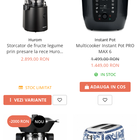
Hurom
Instant Pot
Storcator de fructe legume
Multicooker Instant Pot PRO
prin presare la rece Hurom
MAX 6
H320N
2.899,00 RON
1.499,00 RON
1.449,00 RON
IN STOC
ADAUGA IN COS
STOC LIMITAT
VEZI VARIANTE
-2000 RON
NOU