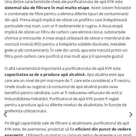
Una dintre caracteristicile cheie ale purificatorului de apă KYK este
sistemul său de filtrare în mai multe etape
. Acest sistem folosește
o combinație de filtre pentru a elimina diferite tipuri de contaminanți
din apă. Prima etapă implică de obicei un prefiltru care îndepărtează
particulele mai mari, cum ar fi sedimentele și rugina. A doua etapă
implică de obicei un filtru de carbon care elimină clorul, substanțele
chimice și mirosurile. A treia etapă utilizează de obicei o membrană de
osmoză inversă (RO) pentru a îndepărta solidele dizolvate, metalele
grele și alți contaminanți. În cele din urmă, apa este trecută printr-un
filtru post-carbon care purifică și mai mult apa și îi sporește gustul.
O altă caracteristică importantă a purificatorului de apă KYK este
capacitatea sa de a produce apă alcalină.
Apa alcalina este apa
care are un nivel de pH mai mare de 7, care este considerat a fi neutru.
Unele studii au sugerat că consumul de apă alcalină poate avea
beneficii pentru sănătate, cum ar fi reducerea refluxului de acid și
îmbunătățirea hidratării. Purificatorul de apă KYK poate fi reglat
pentru a produce apă cu diferite niveluri de alcalinitate, în funcție de
preferința utilizatorului.
Pe lângă capacitățile sale de filtrare și alcalinizare, purificatorul de apă
KYK este, de asemenea, proiectat să fie
eficient din punct de vedere
energetic.
Utilizează un motor cu consum redus de energie și un mod