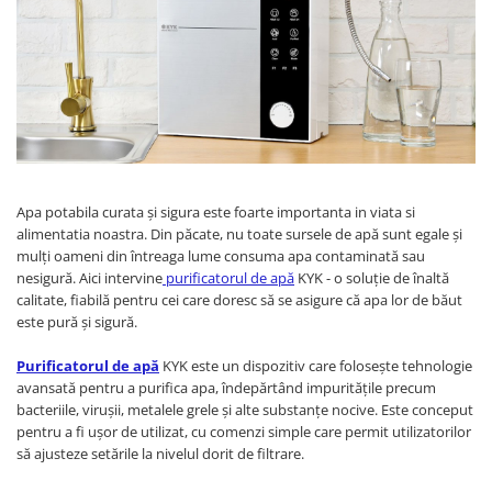
Prajitoare de paine
chiuvete
Combine frigorifice
Termostate si senzori Livolo
Rasnite de cafea
Sonerii electrice
Accesorii chiuvete bucatarie
Espressoare cafea
Roboti de bucatarie
Construieste singur
Gratar protectie chiuveta
Aparate de gatit-aragazuri
Spumarea laptelui
Scurgator farfurii
Module
Masina de spalat vase
Suporti burete
Panouri si rame
Accesorii
Tocatoare lemn si sticla
Seturi Electrocasnice
Sisteme de scurgere si cleme
Apa potabila curata și sigura este foarte importanta in viata si
Tavita scurgere vase/legume/fructe
alimentatia noastra. Din păcate, nu toate sursele de apă sunt egale și
Dispenser detergent
mulți oameni din întreaga lume consuma apa contaminată sau
nesigură. Aici intervine
purificatorul de apă
KYK - o soluție de înaltă
calitate, fiabilă pentru cei care doresc să se asigure că apa lor de băut
este pură și sigură.
Purificatorul de apă
KYK este un dispozitiv care folosește tehnologie
avansată pentru a purifica apa, îndepărtând impuritățile precum
bacteriile, virușii, metalele grele și alte substanțe nocive. Este conceput
pentru a fi ușor de utilizat, cu comenzi simple care permit utilizatorilor
să ajusteze setările la nivelul dorit de filtrare.