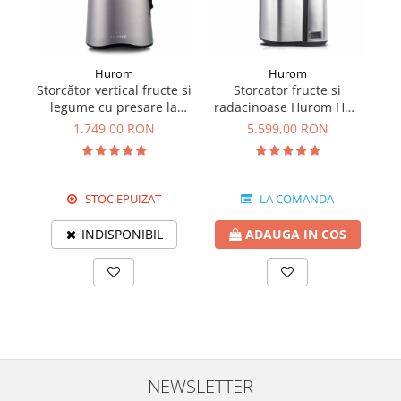
Hurom
Hurom
Storcător vertical fructe si
Storcator fructe si
legume cu presare la
radacinoase Hurom HW-
S
rece Hurom HA Alpha
SBE18 Comercial
1.749,00 RON
5.599,00 RON
STOC EPUIZAT
LA COMANDA
INDISPONIBIL
ADAUGA IN COS
NEWSLETTER